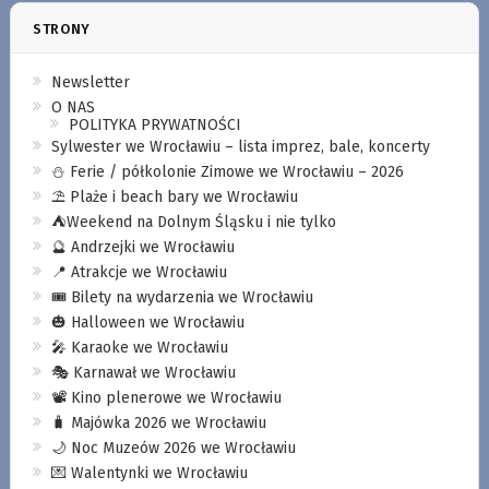
STRONY
Newsletter
O NAS
POLITYKA PRYWATNOŚCI
Sylwester we Wrocławiu – lista imprez, bale, koncerty
⛄️ Ferie / półkolonie Zimowe we Wrocławiu – 2026
⛱️ Plaże i beach bary we Wrocławiu
⛺️Weekend na Dolnym Śląsku i nie tylko
🔮 Andrzejki we Wrocławiu
📍 Atrakcje we Wrocławiu
🎟️ Bilety na wydarzenia we Wrocławiu
🎃 Halloween we Wrocławiu
🎤 Karaoke we Wrocławiu
🎭 Karnawał we Wrocławiu
📽️ Kino plenerowe we Wrocławiu
🧳 Majówka 2026 we Wrocławiu
🌙 Noc Muzeów 2026 we Wrocławiu
💌 Walentynki we Wrocławiu