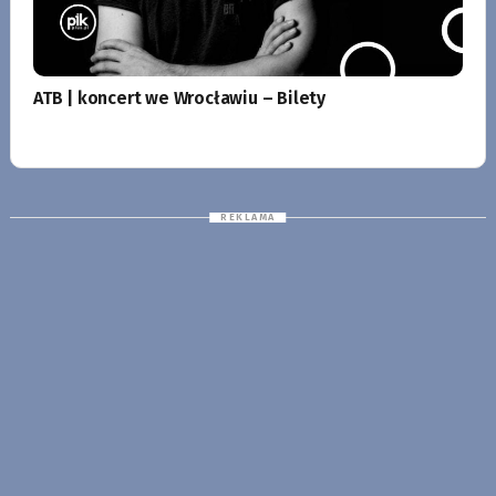
ATB | koncert we Wrocławiu – Bilety