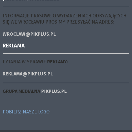
INFORMACJE PRASOWE O WYDARZENIACH ODBYWAJĄCYCH
SIĘ WE WROCŁAWIU PROSIMY PRZESYŁAĆ NA ADRES:
WROCLAW@PIKPLUS.PL
REKLAMA
PYTANIA W SPRAWIE
REKLAMY:
REKLAMA@PIKPLUS.PL
GRUPA MEDIALNA
PIKPLUS.PL
POBIERZ NASZE LOGO