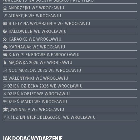
⛺️WEEKEND NA DOLNYM ŚLĄSKU I NIE TYLKO
🔮 ANDRZEJKI WE WROCŁAWIU
📍 ATRAKCJE WE WROCŁAWIU
🎟️ BILETY NA WYDARZENIA WE WROCŁAWIU
🎃 HALLOWEEN WE WROCŁAWIU
🎤 KARAOKE WE WROCŁAWIU
🎭 KARNAWAŁ WE WROCŁAWIU
📽️ KINO PLENEROWE WE WROCŁAWIU
🧳 MAJÓWKA 2026 WE WROCŁAWIU
🌙 NOC MUZEÓW 2026 WE WROCŁAWIU
💌 WALENTYNKI WE WROCŁAWIU
🎈DZIEŃ DZIECKA 2026 WE WROCŁAWIU
🌷DZIEŃ KOBIET WE WROCŁAWIU
🌹DZIEŃ MATKI WE WROCŁAWIU
🎓JUWENALIA WE WROCŁAWIU
🇵🇱 DZIEŃ NIEPODLEGŁOŚCI WE WROCŁAWIU
JAK DODAĆ WYDARZENIE