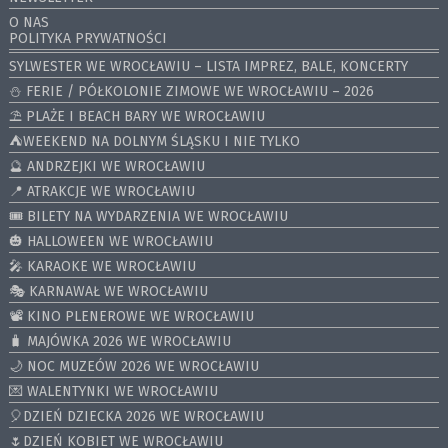
O NAS
POLITYKA PRYWATNOŚCI
SYLWESTER WE WROCŁAWIU – LISTA IMPREZ, BALE, KONCERTY
⛄️ FERIE / PÓŁKOLONIE ZIMOWE WE WROCŁAWIU – 2026
⛱️ PLAŻE I BEACH BARY WE WROCŁAWIU
⛺️WEEKEND NA DOLNYM ŚLĄSKU I NIE TYLKO
🔮 ANDRZEJKI WE WROCŁAWIU
📍 ATRAKCJE WE WROCŁAWIU
🎟️ BILETY NA WYDARZENIA WE WROCŁAWIU
🎃 HALLOWEEN WE WROCŁAWIU
🎤 KARAOKE WE WROCŁAWIU
🎭 KARNAWAŁ WE WROCŁAWIU
📽️ KINO PLENEROWE WE WROCŁAWIU
🧳 MAJÓWKA 2026 WE WROCŁAWIU
🌙 NOC MUZEÓW 2026 WE WROCŁAWIU
💌 WALENTYNKI WE WROCŁAWIU
🎈DZIEŃ DZIECKA 2026 WE WROCŁAWIU
🌷DZIEŃ KOBIET WE WROCŁAWIU