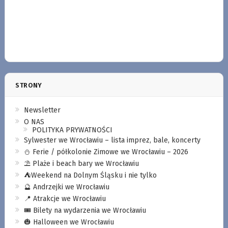
STRONY
Newsletter
O NAS
POLITYKA PRYWATNOŚCI
Sylwester we Wrocławiu – lista imprez, bale, koncerty
⛄️ Ferie / półkolonie Zimowe we Wrocławiu – 2026
⛱️ Plaże i beach bary we Wrocławiu
⛺️Weekend na Dolnym Śląsku i nie tylko
🔮 Andrzejki we Wrocławiu
📍 Atrakcje we Wrocławiu
🎟️ Bilety na wydarzenia we Wrocławiu
🎃 Halloween we Wrocławiu