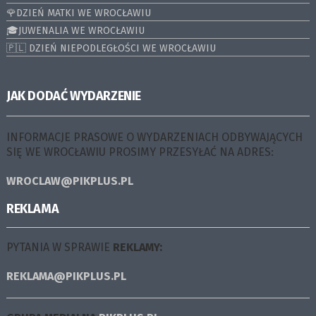
🌹DZIEŃ MATKI WE WROCŁAWIU
🎓JUWENALIA WE WROCŁAWIU
🇵🇱 DZIEŃ NIEPODLEGŁOŚCI WE WROCŁAWIU
JAK DODAĆ WYDARZENIE
INFORMACJE PRASOWE O WYDARZENIACH ODBYWAJĄCYCH
SIĘ WE WROCŁAWIU PROSIMY PRZESYŁAĆ NA ADRES:
WROCLAW@PIKPLUS.PL
REKLAMA
PYTANIA W SPRAWIE
REKLAMY:
REKLAMA@PIKPLUS.PL