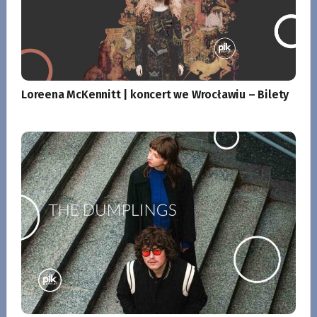
Loreena McKennitt | koncert we Wrocławiu – Bilety