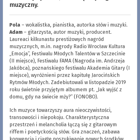
muzyczny.
Pola
– wokalistka, pianistka, autorka słów i muzyki.
Adam
– gitarzysta, autor muzyki, producent.
Laureaci kilkunastu prestiżowych nagród
muzycznych, m.in. nagrody Radio Wrocław Kultura
„Emocja”, Festiwalu Młodych Talentów w Szczecinie
(II miejsce), Festiwalu FAMA (Nagroda im. Andrzeja
Jakóbca), poznańskiego festiwalu Akademia Gitary (I
miejsce), wyróżnieni przez kapitułę Jarocińskich
Rytmów Młodych. Zadebiutowali w listopadzie 2019
roku świetnie przyjętym albumem pt. „Jak wyjść z
domu, gdy na świecie mży?” (FONOBO).
Ich muzyce towarzyszy aura nieoczywistości,
transowości i niepokoju. Charakterystyczna
przestrzeń i melancholia łączą się z gitarowym
riffem i poetyckością słów. Gra znaczeń, zabawa
konwencją i ciągłe poszukiwanie nowych środków