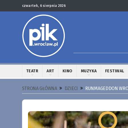
czwartek, 6 sierpnia 2026
TEATR
ART
KINO
MUZYKA
FESTIWAL
STRONA GŁÓWNA
DZIECI
RUNMAGEDDON WRO