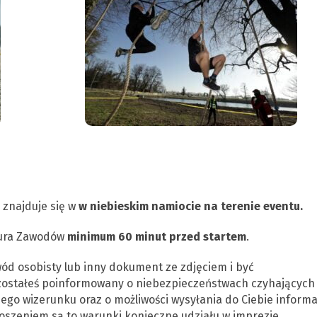
 znajduje się w
w niebieskim namiocie na terenie eventu.
iura Zawodów
minimum 60 minut przed startem
.
ód osobisty lub inny dokument ze zdjęciem i być
zostałeś poinformowany o niebezpieczeństwach czyhających
jego wizerunku oraz o możliwości wysyłania do Ciebie informa
szeniem są to warunki konieczne udziału w imprezie.