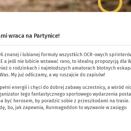
mi wraca na Partynice!
 znanej i lubianej formuły wszystkich OCR-owych sprinteró
a jeśli nie lubicie wstawać rano, to idealną propozycją dla 
ież o rodzinkach i najmłodszych amatorach błotnych eskap
Was. My już odliczamy, a wy ruszajcie do zapisów!
ni energii i chęci do dobrej zabawy uczestnicy, a wśród ni
 Organizator tego fantastycznego sportowego wydarzenia posta
ba być herosem, by poradzić sobie z przeszkodami na trasie.
dę, bo, jak zapewnia, Runmageddon to wyzwanie w zasięgu