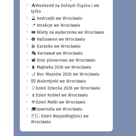
⛺️Weekend na Dolnym Śląsku i nie
tylko
🔮 Andrzejki we Wrocławiu
📍 Atrakcje we Wrocławiu
🎟️ Bilety na wydarzenia we Wrocławiu
🎃 Halloween we Wrocławiu
🎤 Karaoke we Wrocławiu
🎭 Karnawał we Wrocławiu
📽️ Kino plenerowe we Wrocławiu
🧳 Majówka 2026 we Wrocławiu
🌙 Noc Muzeów 2026 we Wrocławiu
💌 Walentynki we Wrocławiu
🎈Dzień Dziecka 2026 we Wrocławiu
🌷Dzień Kobiet we Wrocławiu
🌹Dzień Matki we Wrocławiu
🎓Juwenalia we Wrocławiu
🇵🇱 Dzień Niepodległości we
Wrocławiu