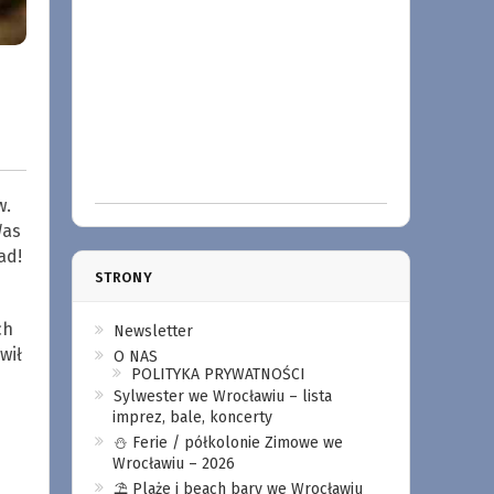
w.
Was
ad!
STRONY
ch
Newsletter
wił
O NAS
POLITYKA PRYWATNOŚCI
Sylwester we Wrocławiu – lista
imprez, bale, koncerty
⛄️ Ferie / półkolonie Zimowe we
Wrocławiu – 2026
⛱️ Plaże i beach bary we Wrocławiu