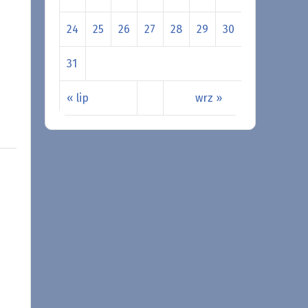
24
25
26
27
28
29
30
31
« lip
wrz »