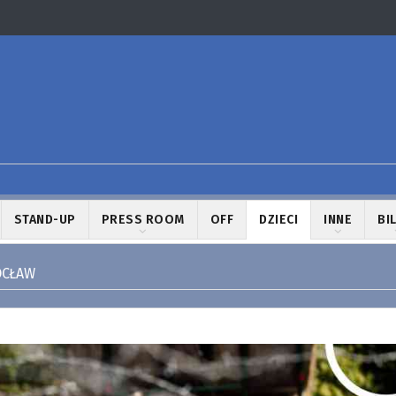
STAND-UP
PRESS ROOM
OFF
DZIECI
INNE
BI
CŁAW