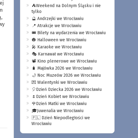
ej
⛺️Weekend na Dolnym Śląsku i nie
ym
tylko
,
🔮 Andrzejki we Wrocławiu
wy
📍 Atrakcje we Wrocławiu
🎟️ Bilety na wydarzenia we Wrocławiu
🎃 Halloween we Wrocławiu
🎤 Karaoke we Wrocławiu
🎭 Karnawał we Wrocławiu
📽️ Kino plenerowe we Wrocławiu
🧳 Majówka 2026 we Wrocławiu
🌙 Noc Muzeów 2026 we Wrocławiu
💌 Walentynki we Wrocławiu
🎈Dzień Dziecka 2026 we Wrocławiu
🌷Dzień Kobiet we Wrocławiu
🌹Dzień Matki we Wrocławiu
🎓Juwenalia we Wrocławiu
🇵🇱 Dzień Niepodległości we
Wrocławiu