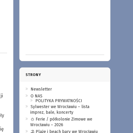
STRONY
Newsletter
ji
O NAS
POLITYKA PRYWATNOŚCI
Sylwester we Wrocławiu – lista
imprez, bale, koncerty
ły
⛄️ Ferie / półkolonie Zimowe we
Wrocławiu – 2026
ię
⛱️ Plaże i beach bary we Wrocławiu