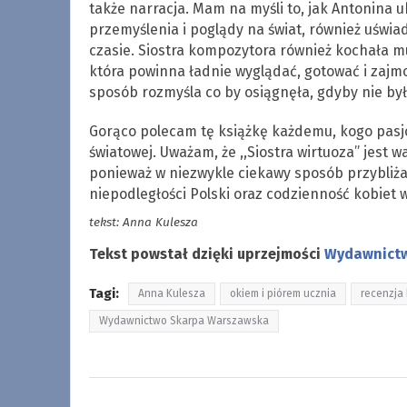
także narracja. Mam na myśli to, jak Antonina 
przemyślenia i poglądy na świat, również uśw
czasie. Siostra kompozytora również kochała mu
która powinna ładnie wyglądać, gotować i zajm
sposób rozmyśla co by osiągnęła, gdyby nie był
Gorąco polecam tę książkę każdemu, kogo pasjo
światowej. Uważam, że ,,Siostra wirtuoza” jest w
ponieważ w niezwykle ciekawy sposób przybliża 
niepodległości Polski oraz codzienność kobiet 
tekst: Anna Kulesza
Tekst powstał dzięki uprzejmości
Wydawnict
Tagi:
Anna Kulesza
okiem i piórem ucznia
recenzja 
Wydawnictwo Skarpa Warszawska