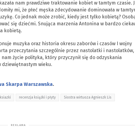
ukazała nam prawdziwe traktowanie kobiet w tamtym czasie. J
iadomiły mi, że płeć męska zdecydowanie dominowała w tamt
zykę. Co jednak może zrobić, kiedy jest tylko kobietą? Osobą
ować się dziećmi. Snująca marzenia Antonina w bardzo cieka
a kobietą.
nuje muzyka oraz historia okresu zaborów i czasów I wojny
arta przeczytania szczególnie przez nastolatki i nastolatków,
nam życie polityka, który przyczynił się do odzyskania
w dziewiętnastym wieku.
wa Skarpa Warszawska
.
ksiazki
recenzja książki i płyty
Siostra wirtuoza Agnieszk Lis