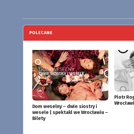
POLECANE
Piotr Ro
Wrocławi
Dom weselny – dwie siostry i
wesele | spektakl we Wrocławiu –
Bilety