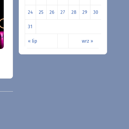
24
25
26
27
28
29
30
31
« lip
wrz »