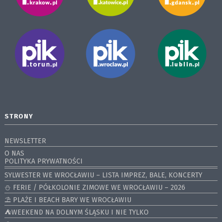
STRONY
NEWSLETTER
O NAS
POLITYKA PRYWATNOŚCI
SYLWESTER WE WROCŁAWIU – LISTA IMPREZ, BALE, KONCERTY
⛄️ FERIE / PÓŁKOLONIE ZIMOWE WE WROCŁAWIU – 2026
⛱️ PLAŻE I BEACH BARY WE WROCŁAWIU
⛺️WEEKEND NA DOLNYM ŚLĄSKU I NIE TYLKO