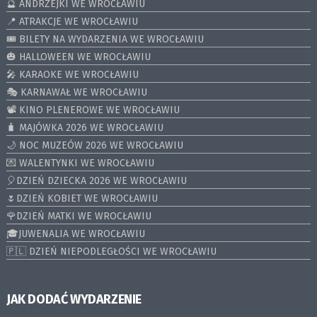
🔮 ANDRZEJKI WE WROCŁAWIU
📍 ATRAKCJE WE WROCŁAWIU
🎟️ BILETY NA WYDARZENIA WE WROCŁAWIU
🎃 HALLOWEEN WE WROCŁAWIU
🎤 KARAOKE WE WROCŁAWIU
🎭 KARNAWAŁ WE WROCŁAWIU
📽️ KINO PLENEROWE WE WROCŁAWIU
🧳 MAJÓWKA 2026 WE WROCŁAWIU
🌙 NOC MUZEÓW 2026 WE WROCŁAWIU
💌 WALENTYNKI WE WROCŁAWIU
🎈DZIEŃ DZIECKA 2026 WE WROCŁAWIU
🌷DZIEŃ KOBIET WE WROCŁAWIU
🌹DZIEŃ MATKI WE WROCŁAWIU
🎓JUWENALIA WE WROCŁAWIU
🇵🇱 DZIEŃ NIEPODLEGŁOŚCI WE WROCŁAWIU
JAK DODAĆ WYDARZENIE