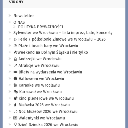
STRONY
Newsletter
O NAS
POLITYKA PRYWATNOŚCI
Sylwester we Wrocławiu – lista imprez, bale, koncerty
⛄️ Ferie / półkolonie Zimowe we Wrocławiu – 2026
⛱️ Plaże i beach bary we Wrocławiu
⛺️Weekend na Dolnym Śląsku i nie tylko
🔮 Andrzejki we Wrocławiu
📍 Atrakcje we Wrocławiu
🎟️ Bilety na wydarzenia we Wrocławiu
🎃 Halloween we Wrocławiu
🎤 Karaoke we Wrocławiu
🎭 Karnawał we Wrocławiu
📽️ Kino plenerowe we Wrocławiu
🧳 Majówka 2026 we Wrocławiu
🌙 Noc Muzeów 2026 we Wrocławiu
💌 Walentynki we Wrocławiu
🎈Dzień Dziecka 2026 we Wrocławiu