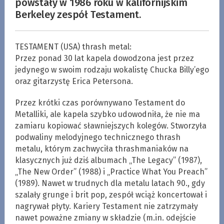
powstały w 1986 roku w kalifornijskim
Berkeley zespół Testament.
TESTAMENT (USA) thrash metal:
Przez ponad 30 lat kapela dowodzona jest przez
jedynego w swoim rodzaju wokalistę Chucka Billy’ego
oraz gitarzystę Erica Petersona.
Przez krótki czas porównywano Testament do
Metalliki, ale kapela szybko udowodniła, że nie ma
zamiaru kopiować sławniejszych kolegów. Stworzyła
podwaliny melodyjnego technicznego thrash
metalu, którym zachwyciła thrashmaniaków na
klasycznych już dziś albumach „The Legacy” (1987),
„The New Order” (1988) i „Practice What You Preach”
(1989). Nawet w trudnych dla metalu latach 90., gdy
szalały grunge i brit pop, zespół wciąż koncertował i
nagrywał płyty. Kariery Testament nie zatrzymały
nawet poważne zmiany w składzie (m.in. odejście