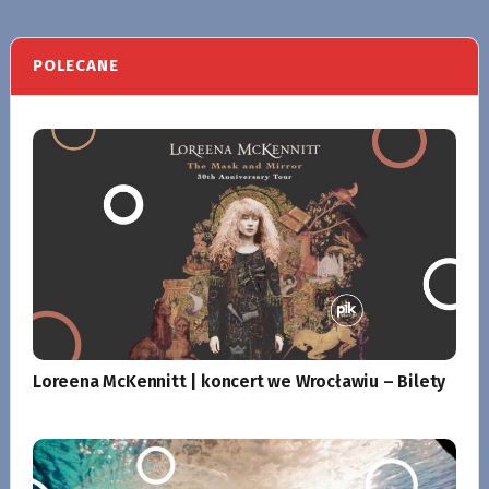
POLECANE
Loreena McKennitt | koncert we Wrocławiu – Bilety