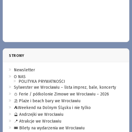
STRONY
Newsletter
O NAS
POLITYKA PRYWATNOŚCI
Sylwester we Wrocławiu – lista imprez, bale, koncerty
⛄️ Ferie / półkolonie Zimowe we Wrocławiu – 2026
⛱️ Plaże i beach bary we Wrocławiu
⛺️Weekend na Dolnym Śląsku i nie tylko
🔮 Andrzejki we Wrocławiu
📍 Atrakcje we Wrocławiu
🎟️ Bilety na wydarzenia we Wrocławiu