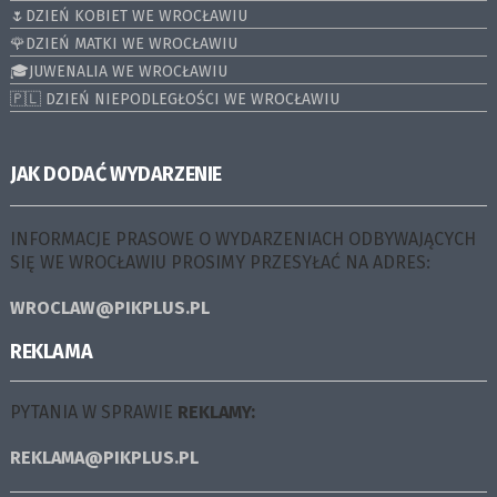
🌷DZIEŃ KOBIET WE WROCŁAWIU
🌹DZIEŃ MATKI WE WROCŁAWIU
🎓JUWENALIA WE WROCŁAWIU
🇵🇱 DZIEŃ NIEPODLEGŁOŚCI WE WROCŁAWIU
JAK DODAĆ WYDARZENIE
INFORMACJE PRASOWE O WYDARZENIACH ODBYWAJĄCYCH
SIĘ WE WROCŁAWIU PROSIMY PRZESYŁAĆ NA ADRES:
WROCLAW@PIKPLUS.PL
REKLAMA
PYTANIA W SPRAWIE
REKLAMY:
REKLAMA@PIKPLUS.PL