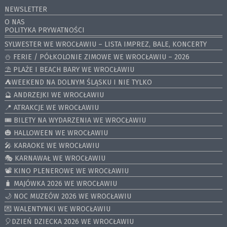
NEWSLETTER
O NAS
POLITYKA PRYWATNOŚCI
SYLWESTER WE WROCŁAWIU – LISTA IMPREZ, BALE, KONCERTY
⛄️ FERIE / PÓŁKOLONIE ZIMOWE WE WROCŁAWIU – 2026
⛱️ PLAŻE I BEACH BARY WE WROCŁAWIU
⛺️WEEKEND NA DOLNYM ŚLĄSKU I NIE TYLKO
🔮 ANDRZEJKI WE WROCŁAWIU
📍 ATRAKCJE WE WROCŁAWIU
🎟️ BILETY NA WYDARZENIA WE WROCŁAWIU
🎃 HALLOWEEN WE WROCŁAWIU
🎤 KARAOKE WE WROCŁAWIU
🎭 KARNAWAŁ WE WROCŁAWIU
📽️ KINO PLENEROWE WE WROCŁAWIU
🧳 MAJÓWKA 2026 WE WROCŁAWIU
🌙 NOC MUZEÓW 2026 WE WROCŁAWIU
💌 WALENTYNKI WE WROCŁAWIU
🎈DZIEŃ DZIECKA 2026 WE WROCŁAWIU