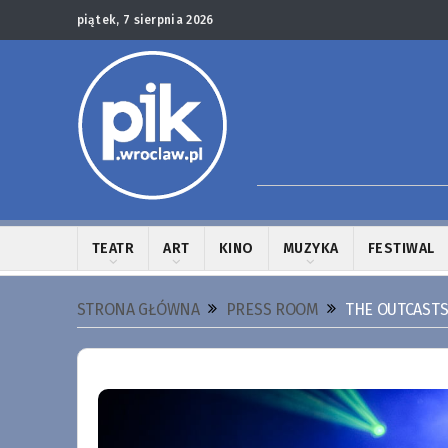
piątek, 7 sierpnia 2026
TEATR
ART
KINO
MUZYKA
FESTIWAL
STRONA GŁÓWNA
PRESS ROOM
THE OUTCASTS