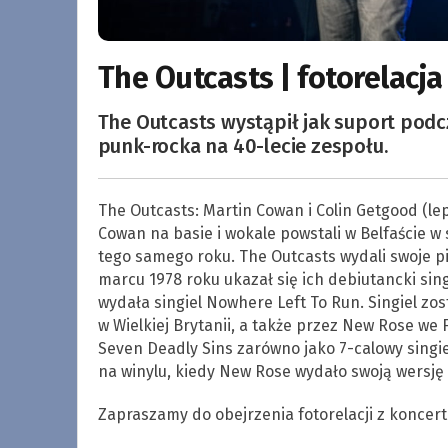
The Outcasts | fotorelacja
The Outcasts wystąpił jak suport podc
punk-rocka na 40-lecie zespołu.
The Outcasts: Martin Cowan i Colin Getgood (lep
Cowan na basie i wokale powstali w Belfaście w 
tego samego roku. The Outcasts wydali swoje p
marcu 1978 roku ukazał się ich debiutancki sing
wydała singiel Nowhere Left To Run. Singiel z
w Wielkiej Brytanii, a także przez New Rose we 
Seven Deadly Sins zarówno jako 7-calowy singiel,
na winylu, kiedy New Rose wydało swoją wersję
Zapraszamy do obejrzenia fotorelacji z koncert