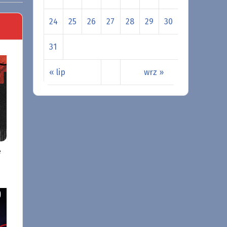
24
25
26
27
28
29
30
31
« lip
wrz »
e