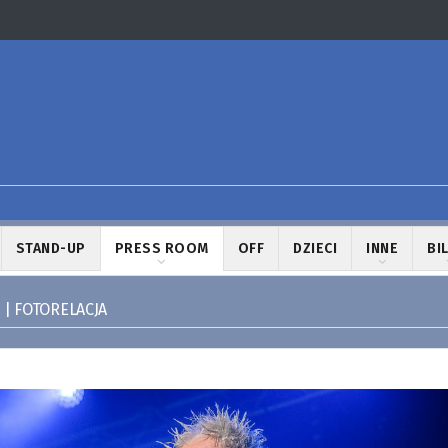
STAND-UP
PRESS ROOM
OFF
DZIECI
INNE
BI
 | FOTORELACJA