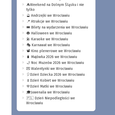
⛺️Weekend na Dolnym Śląsku i nie
tylko
🔮 Andrzejki we Wrocławiu
📍 Atrakcje we Wrocławiu
🎟️ Bilety na wydarzenia we Wrocławiu
🎃 Halloween we Wrocławiu
🎤 Karaoke we Wrocławiu
🎭 Karnawał we Wrocławiu
📽️ Kino plenerowe we Wrocławiu
🧳 Majówka 2026 we Wrocławiu
🌙 Noc Muzeów 2026 we Wrocławiu
💌 Walentynki we Wrocławiu
🎈Dzień Dziecka 2026 we Wrocławiu
🌷Dzień Kobiet we Wrocławiu
🌹Dzień Matki we Wrocławiu
🎓Juwenalia we Wrocławiu
🇵🇱 Dzień Niepodległości we
Wrocławiu