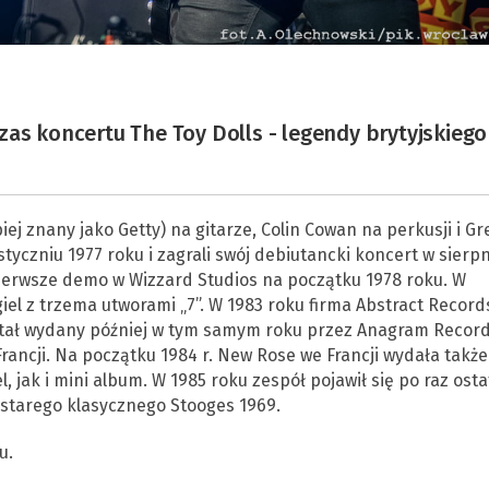
zas koncertu The Toy Dolls - legendy brytyjskiego
iej znany jako Getty) na gitarze, Colin Cowan na perkusji i Gr
styczniu 1977 roku i zagrali swój debiutancki koncert w sierpn
ierwsze demo w Wizzard Studios na początku 1978 roku. W
iel z trzema utworami „7”. W 1983 roku firma Abstract Record
ostał wydany później w tym samym roku przez Anagram Recor
Francji. Na początku 1984 r. New Rose we Francji wydała także
 jak i mini album. W 1985 roku zespół pojawił się po raz osta
 starego klasycznego Stooges 1969.
u.