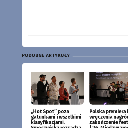
PODOBNE ARTYKUŁY
„Hot Spot” poza
Polska premiera i
gatunkami i wszelkimi
wręczenia nagró
klasyfikacjami.
zakończenie fes
Smoczyńska rozsadza
| 26. Międzynar