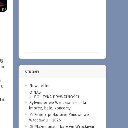
eg
iu
STRONY
s
Newsletter
ds
O NAS
POLITYKA PRYWATNOŚCI
tni
Sylwester we Wrocławiu – lista
imprez, bale, koncerty
⛄️ Ferie / półkolonie Zimowe we
Wrocławiu – 2026
⛱️ Plaże i beach bary we Wrocławiu