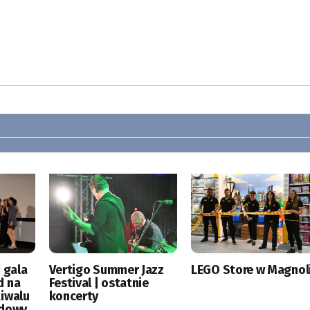
 gala
Vertigo Summer Jazz
LEGO Store w Magnoli
d na
Festival | ostatnie
tiwalu
koncerty
odowy