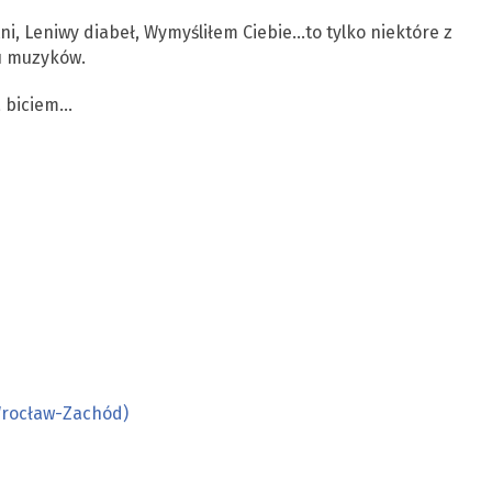
tni, Leniwy diabeł, Wymyśliłem Ciebie…to tylko niektóre z
u muzyków.
a biciem…
Wrocław-Zachód)