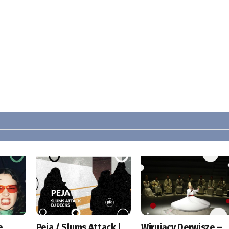
e
Peja / Slums Attack |
Wirujący Derwisze –