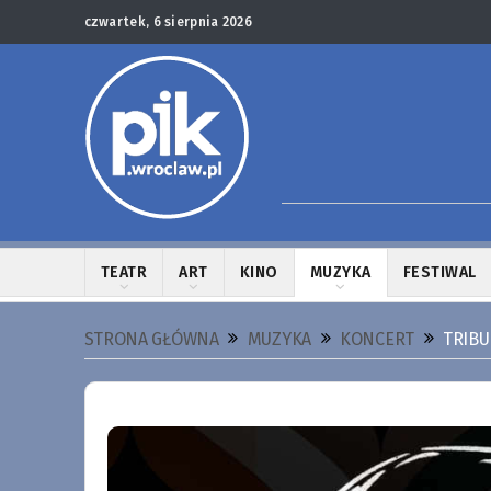
czwartek, 6 sierpnia 2026
TEATR
ART
KINO
MUZYKA
FESTIWAL
STRONA GŁÓWNA
MUZYKA
KONCERT
TRIBU