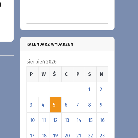
d
KALENDARZ WYDARZEŃ
sierpień 2026
P
W
Ś
C
P
S
N
1
2
3
4
5
6
7
8
9
10
11
12
13
14
15
16
17
18
19
20
21
22
23