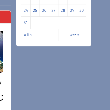
24
25
26
27
28
29
30
31
« lip
wrz »
y