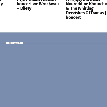
ty
koncert we Wrocławiu
Noureddine Khourchi
– Bilety
& The Whirling
Dervishes Of Damas |
koncert