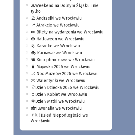
⛺️Weekend na Dolnym Śląsku i nie
tylko
🔮 Andrzejki we Wrocławiu
📍 Atrakcje we Wrocławiu
🎟️ Bilety na wydarzenia we Wrocławiu
🎃 Halloween we Wrocławiu
🎤 Karaoke we Wrocławiu
🎭 Karnawał we Wrocławiu
📽️ Kino plenerowe we Wrocławiu
🧳 Majówka 2026 we Wrocławiu
🌙 Noc Muzeów 2026 we Wrocławiu
💌 Walentynki we Wrocławiu
🎈Dzień Dziecka 2026 we Wrocławiu
🌷Dzień Kobiet we Wrocławiu
🌹Dzień Matki we Wrocławiu
🎓Juwenalia we Wrocławiu
🇵🇱 Dzień Niepodległości we
Wrocławiu