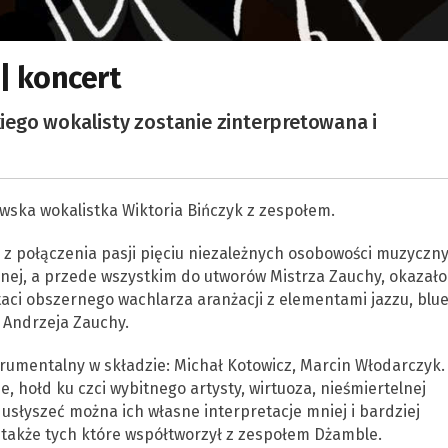
| koncert
ego wokalisty zostanie zinterpretowana i
wska wokalistka Wiktoria Bińczyk z zespołem.
 z połączenia pasji pięciu niezależnych osobowości muzyczny
anej, a przede wszystkim do utworów Mistrza Zauchy, okazało
aci obszernego wachlarza aranżacji z elementami jazzu, blu
 Andrzeja Zauchy.
trumentalny w składzie: Michał Kotowicz, Marcin Włodarczyk.
, hołd ku czci wybitnego artysty, wirtuoza, nieśmiertelnej
usłyszeć można ich własne interpretacje mniej i bardziej
także tych które współtworzył z zespołem Dżamble.