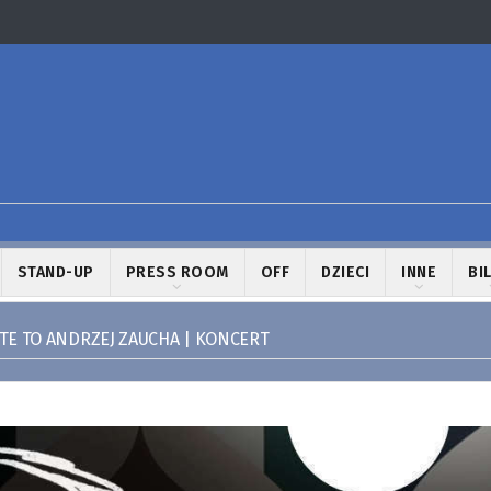
STAND-UP
PRESS ROOM
OFF
DZIECI
INNE
BI
TE TO ANDRZEJ ZAUCHA | KONCERT