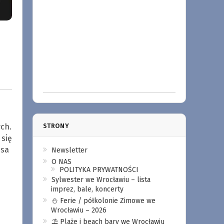
ch.
STRONY
 się
esa
Newsletter
O NAS
POLITYKA PRYWATNOŚCI
Sylwester we Wrocławiu – lista
imprez, bale, koncerty
⛄️ Ferie / półkolonie Zimowe we
Wrocławiu – 2026
⛱️ Plaże i beach bary we Wrocławiu