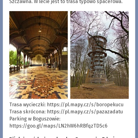
Szczawna. W lecie jest to trasa typowo spacerowa.
Trasa wycieczki: https://pl.mapy.cz/s/boropekucu
Trasa skrócona: https://pl.mapy.cz/s/pazazadatu
Parking w Boguszowie:
https://goo.gl/maps/LN2hW6hRBfqzTDSc6