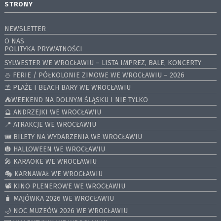
STRONY
NEWSLETTER
O NAS
POLITYKA PRYWATNOŚCI
SYLWESTER WE WROCŁAWIU – LISTA IMPREZ, BALE, KONCERTY
⛄️ FERIE / PÓŁKOLONIE ZIMOWE WE WROCŁAWIU – 2026
⛱️ PLAŻE I BEACH BARY WE WROCŁAWIU
⛺️WEEKEND NA DOLNYM ŚLĄSKU I NIE TYLKO
🔮 ANDRZEJKI WE WROCŁAWIU
📍 ATRAKCJE WE WROCŁAWIU
🎟️ BILETY NA WYDARZENIA WE WROCŁAWIU
🎃 HALLOWEEN WE WROCŁAWIU
🎤 KARAOKE WE WROCŁAWIU
🎭 KARNAWAŁ WE WROCŁAWIU
📽️ KINO PLENEROWE WE WROCŁAWIU
🧳 MAJÓWKA 2026 WE WROCŁAWIU
🌙 NOC MUZEÓW 2026 WE WROCŁAWIU