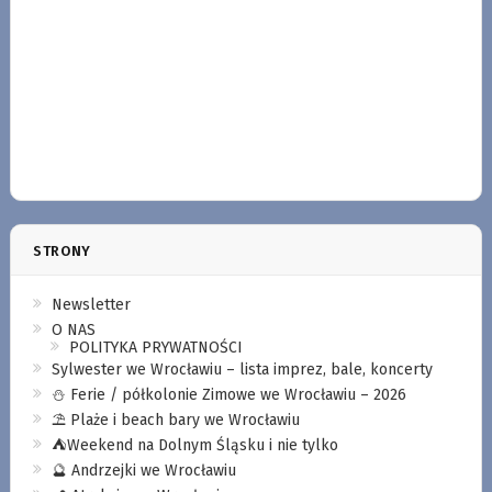
STRONY
Newsletter
O NAS
POLITYKA PRYWATNOŚCI
Sylwester we Wrocławiu – lista imprez, bale, koncerty
⛄️ Ferie / półkolonie Zimowe we Wrocławiu – 2026
⛱️ Plaże i beach bary we Wrocławiu
⛺️Weekend na Dolnym Śląsku i nie tylko
🔮 Andrzejki we Wrocławiu