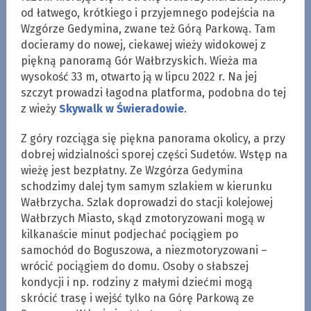
od łatwego, krótkiego i przyjemnego podejścia na
Wzgórze Gedymina, zwane też Górą Parkową. Tam
docieramy do nowej, ciekawej wieży widokowej z
piękną panoramą Gór Wałbrzyskich. Wieża ma
wysokość 33 m, otwarto ją w lipcu 2022 r. Na jej
szczyt prowadzi łagodna platforma, podobna do tej
z wieży
Skywalk w Świeradowie
.
Z góry rozciąga się piękna panorama okolicy, a przy
dobrej widzialności sporej części Sudetów. Wstęp na
wieżę jest bezpłatny. Ze Wzgórza Gedymina
schodzimy dalej tym samym szlakiem w kierunku
Wałbrzycha. Szlak doprowadzi do stacji kolejowej
Wałbrzych Miasto, skąd zmotoryzowani mogą w
kilkanaście minut podjechać pociągiem po
samochód do Boguszowa, a niezmotoryzowani –
wrócić pociągiem do domu. Osoby o słabszej
kondycji i np. rodziny z małymi dziećmi mogą
skrócić trasę i wejść tylko na Górę Parkową ze