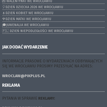
💌 WALENTYNKI WE WROCŁAWIU
🎈DZIEŃ DZIECKA 2026 WE WROCŁAWIU
🌷DZIEŃ KOBIET WE WROCŁAWIU
🌹DZIEŃ MATKI WE WROCŁAWIU
🎓JUWENALIA WE WROCŁAWIU
🇵🇱 DZIEŃ NIEPODLEGŁOŚCI WE WROCŁAWIU
JAK DODAĆ WYDARZENIE
INFORMACJE PRASOWE O WYDARZENIACH ODBYWAJĄCYCH
SIĘ WE WROCŁAWIU PROSIMY PRZESYŁAĆ NA ADRES:
WROCLAW@PIKPLUS.PL
REKLAMA
PYTANIA W SPRAWIE
REKLAMY: