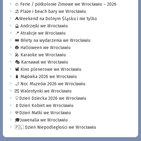
⛄️ Ferie / półkolonie Zimowe we Wrocławiu – 2026
⛱️ Plaże i beach bary we Wrocławiu
⛺️Weekend na Dolnym Śląsku i nie tylko
🔮 Andrzejki we Wrocławiu
📍 Atrakcje we Wrocławiu
🎟️ Bilety na wydarzenia we Wrocławiu
🎃 Halloween we Wrocławiu
🎤 Karaoke we Wrocławiu
🎭 Karnawał we Wrocławiu
📽️ Kino plenerowe we Wrocławiu
🧳 Majówka 2026 we Wrocławiu
🌙 Noc Muzeów 2026 we Wrocławiu
💌 Walentynki we Wrocławiu
🎈Dzień Dziecka 2026 we Wrocławiu
🌷Dzień Kobiet we Wrocławiu
🌹Dzień Matki we Wrocławiu
🎓Juwenalia we Wrocławiu
🇵🇱 Dzień Niepodległości we Wrocławiu