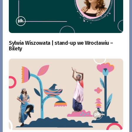
Sylwia Wiszowata | stand-up we Wrocławiu –
Bilety