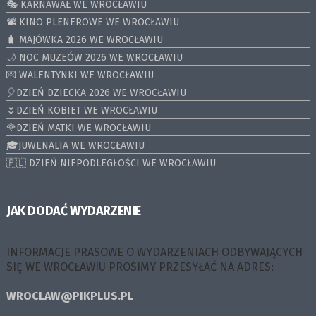
🎭 KARNAWAŁ WE WROCŁAWIU
📽️ KINO PLENEROWE WE WROCŁAWIU
🧳 MAJÓWKA 2026 WE WROCŁAWIU
🌙 NOC MUZEÓW 2026 WE WROCŁAWIU
💌 WALENTYNKI WE WROCŁAWIU
🎈DZIEŃ DZIECKA 2026 WE WROCŁAWIU
🌷DZIEŃ KOBIET WE WROCŁAWIU
🌹DZIEŃ MATKI WE WROCŁAWIU
🎓JUWENALIA WE WROCŁAWIU
🇵🇱 DZIEŃ NIEPODLEGŁOŚCI WE WROCŁAWIU
JAK DODAĆ WYDARZENIE
INFORMACJE PRASOWE O WYDARZENIACH ODBYWAJĄCYCH
SIĘ WE WROCŁAWIU PROSIMY PRZESYŁAĆ NA ADRES:
WROCLAW@PIKPLUS.PL