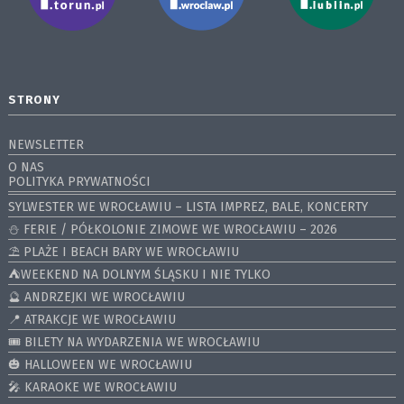
STRONY
NEWSLETTER
O NAS
POLITYKA PRYWATNOŚCI
SYLWESTER WE WROCŁAWIU – LISTA IMPREZ, BALE, KONCERTY
⛄️ FERIE / PÓŁKOLONIE ZIMOWE WE WROCŁAWIU – 2026
⛱️ PLAŻE I BEACH BARY WE WROCŁAWIU
⛺️WEEKEND NA DOLNYM ŚLĄSKU I NIE TYLKO
🔮 ANDRZEJKI WE WROCŁAWIU
📍 ATRAKCJE WE WROCŁAWIU
🎟️ BILETY NA WYDARZENIA WE WROCŁAWIU
🎃 HALLOWEEN WE WROCŁAWIU
🎤 KARAOKE WE WROCŁAWIU