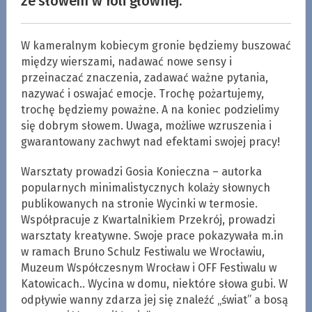
ze słowem w roli głównej.
W kameralnym kobiecym gronie będziemy buszować
między wierszami, nadawać nowe sensy i
przeinaczać znaczenia, zadawać ważne pytania,
nazywać i oswajać emocje. Trochę pożartujemy,
trochę będziemy poważne. A na koniec podzielimy
się dobrym słowem. Uwaga, możliwe wzruszenia i
gwarantowany zachwyt nad efektami swojej pracy!
Warsztaty prowadzi Gosia Konieczna – autorka
popularnych minimalistycznych kolaży słownych
publikowanych na stronie Wycinki w termosie.
Współpracuje z Kwartalnikiem Przekrój, prowadzi
warsztaty kreatywne. Swoje prace pokazywała m.in
w ramach Bruno Schulz Festiwalu we Wrocławiu,
Muzeum Współczesnym Wrocław i OFF Festiwalu w
Katowicach.. Wycina w domu, niektóre słowa gubi. W
odpływie wanny zdarza jej się znaleźć „świat” a bosą