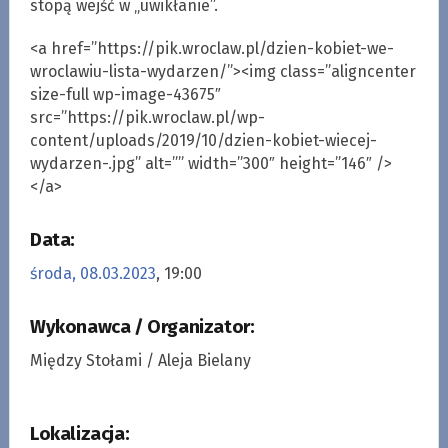
stopą wejść w „uwikłanie”.
<a href=”https://pik.wroclaw.pl/dzien-kobiet-we-
wroclawiu-lista-wydarzen/”><img class=”aligncenter
size-full wp-image-43675″
src=”https://pik.wroclaw.pl/wp-
content/uploads/2019/10/dzien-kobiet-wiecej-
wydarzen-.jpg” alt=”” width=”300″ height=”146″ />
</a>
Data:
środa, 08.03.2023
, 19:00
Wykonawca / Organizator:
Między Stołami / Aleja Bielany
Lokalizacja: