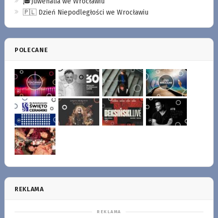
🎓Juwenalia we Wrocławiu
🇵🇱 Dzień Niepodległości we Wrocławiu
POLECANE
REKLAMA