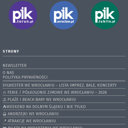
STRONY
NEWSLETTER
O NAS
POLITYKA PRYWATNOŚCI
SYLWESTER WE WROCŁAWIU – LISTA IMPREZ, BALE, KONCERTY
⛄️ FERIE / PÓŁKOLONIE ZIMOWE WE WROCŁAWIU – 2026
⛱️ PLAŻE I BEACH BARY WE WROCŁAWIU
⛺️WEEKEND NA DOLNYM ŚLĄSKU I NIE TYLKO
🔮 ANDRZEJKI WE WROCŁAWIU
📍 ATRAKCJE WE WROCŁAWIU