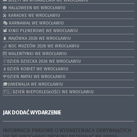
🎟️ BILETY NA WYDARZENIA WE WROCŁAWIU
🎃 HALLOWEEN WE WROCŁAWIU
🎤 KARAOKE WE WROCŁAWIU
🎭 KARNAWAŁ WE WROCŁAWIU
📽️ KINO PLENEROWE WE WROCŁAWIU
🧳 MAJÓWKA 2026 WE WROCŁAWIU
🌙 NOC MUZEÓW 2026 WE WROCŁAWIU
💌 WALENTYNKI WE WROCŁAWIU
🎈DZIEŃ DZIECKA 2026 WE WROCŁAWIU
🌷DZIEŃ KOBIET WE WROCŁAWIU
🌹DZIEŃ MATKI WE WROCŁAWIU
🎓JUWENALIA WE WROCŁAWIU
🇵🇱 DZIEŃ NIEPODLEGŁOŚCI WE WROCŁAWIU
JAK DODAĆ WYDARZENIE
INFORMACJE PRASOWE O WYDARZENIACH ODBYWAJĄCYCH
SIĘ WE WROCŁAWIU PROSIMY PRZESYŁAĆ NA ADRES: