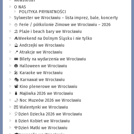
Newsletter
O NAS
POLITYKA PRYWATNOŚCI
Sylwester we Wrocławiu – lista imprez, bale, koncerty
⛄️ Ferie / półkolonie Zimowe we Wrocławiu – 2026
⛱️ Plaże i beach bary we Wrocławiu
⛺️Weekend na Dolnym Śląsku i nie tylko
🔮 Andrzejki we Wrocławiu
📍 Atrakcje we Wrocławiu
🎟️ Bilety na wydarzenia we Wrocławiu
🎃 Halloween we Wrocławiu
🎤 Karaoke we Wrocławiu
🎭 Karnawał we Wrocławiu
📽️ Kino plenerowe we Wrocławiu
🧳 Majówka 2026 we Wrocławiu
🌙 Noc Muzeów 2026 we Wrocławiu
💌 Walentynki we Wrocławiu
🎈Dzień Dziecka 2026 we Wrocławiu
🌷Dzień Kobiet we Wrocławiu
🌹Dzień Matki we Wrocławiu