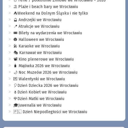
⛄️ Ferie / półkolonie Zimowe we Wrocławiu – 2026
⛱️ Plaże i beach bary we Wrocławiu
⛺️Weekend na Dolnym Śląsku i nie tylko
🔮 Andrzejki we Wrocławiu
📍 Atrakcje we Wrocławiu
🎟️ Bilety na wydarzenia we Wrocławiu
🎃 Halloween we Wrocławiu
🎤 Karaoke we Wrocławiu
🎭 Karnawał we Wrocławiu
📽️ Kino plenerowe we Wrocławiu
🧳 Majówka 2026 we Wrocławiu
🌙 Noc Muzeów 2026 we Wrocławiu
💌 Walentynki we Wrocławiu
🎈Dzień Dziecka 2026 we Wrocławiu
🌷Dzień Kobiet we Wrocławiu
🌹Dzień Matki we Wrocławiu
🎓Juwenalia we Wrocławiu
🇵🇱 Dzień Niepodległości we Wrocławiu