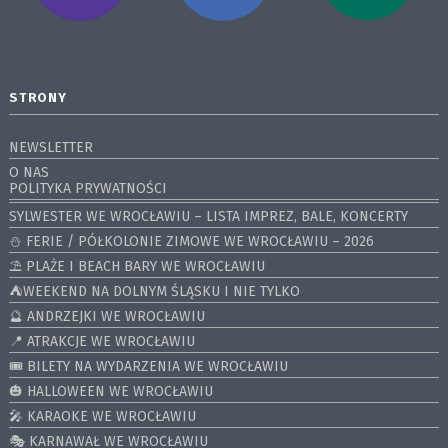
STRONY
NEWSLETTER
O NAS
POLITYKA PRYWATNOŚCI
SYLWESTER WE WROCŁAWIU – LISTA IMPREZ, BALE, KONCERTY
⛄️ FERIE / PÓŁKOLONIE ZIMOWE WE WROCŁAWIU – 2026
⛱️ PLAŻE I BEACH BARY WE WROCŁAWIU
⛺️WEEKEND NA DOLNYM ŚLĄSKU I NIE TYLKO
🔮 ANDRZEJKI WE WROCŁAWIU
📍 ATRAKCJE WE WROCŁAWIU
🎟️ BILETY NA WYDARZENIA WE WROCŁAWIU
🎃 HALLOWEEN WE WROCŁAWIU
🎤 KARAOKE WE WROCŁAWIU
🎭 KARNAWAŁ WE WROCŁAWIU