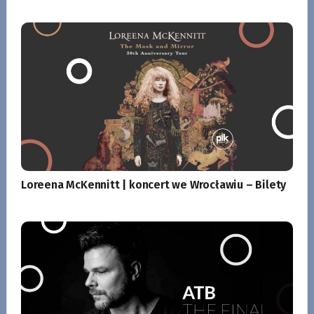
Loreena McKennitt | koncert we Wrocławiu – Bilety