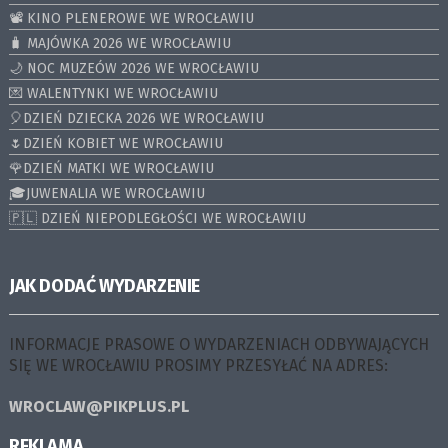
📽️ KINO PLENEROWE WE WROCŁAWIU
🧳 MAJÓWKA 2026 WE WROCŁAWIU
🌙 NOC MUZEÓW 2026 WE WROCŁAWIU
💌 WALENTYNKI WE WROCŁAWIU
🎈DZIEŃ DZIECKA 2026 WE WROCŁAWIU
🌷DZIEŃ KOBIET WE WROCŁAWIU
🌹DZIEŃ MATKI WE WROCŁAWIU
🎓JUWENALIA WE WROCŁAWIU
🇵🇱 DZIEŃ NIEPODLEGŁOŚCI WE WROCŁAWIU
JAK DODAĆ WYDARZENIE
INFORMACJE PRASOWE O WYDARZENIACH ODBYWAJĄCYCH
SIĘ WE WROCŁAWIU PROSIMY PRZESYŁAĆ NA ADRES:
WROCLAW@PIKPLUS.PL
REKLAMA