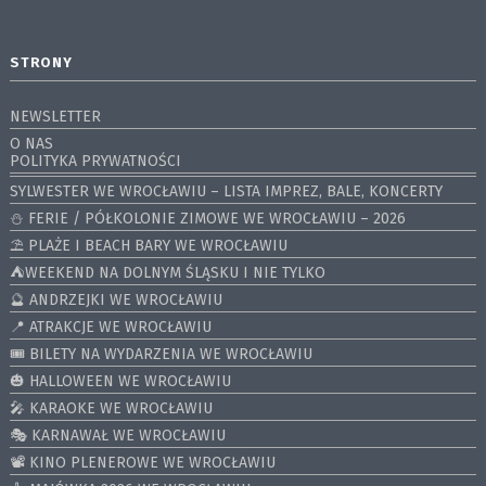
STRONY
NEWSLETTER
O NAS
POLITYKA PRYWATNOŚCI
SYLWESTER WE WROCŁAWIU – LISTA IMPREZ, BALE, KONCERTY
⛄️ FERIE / PÓŁKOLONIE ZIMOWE WE WROCŁAWIU – 2026
⛱️ PLAŻE I BEACH BARY WE WROCŁAWIU
⛺️WEEKEND NA DOLNYM ŚLĄSKU I NIE TYLKO
🔮 ANDRZEJKI WE WROCŁAWIU
📍 ATRAKCJE WE WROCŁAWIU
🎟️ BILETY NA WYDARZENIA WE WROCŁAWIU
🎃 HALLOWEEN WE WROCŁAWIU
🎤 KARAOKE WE WROCŁAWIU
🎭 KARNAWAŁ WE WROCŁAWIU
📽️ KINO PLENEROWE WE WROCŁAWIU