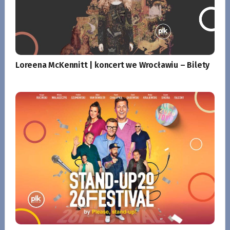
Loreena McKennitt | koncert we Wrocławiu – Bilety