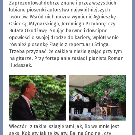
Zaprezentował dobrze znane i przez wszystkich
lubiane piosenki autorstwa najwybitniejszych
twórców. Wśród nich można wymienić Agnieszkę
Osiecką, Młynarskiego, Jeremiego Przyborę czy
Bułata Okudżawę. Snując barwne i dowcipne
opowieści o swojej drodze do kariery, wplótł w nie
również piosenkę Fragile z repertuaru Stinga.
Trzeba przyznać, że całkiem nieźle grając przy tym
na gitarze. Przy fortepianie zasiadł pianista Roman
Hudaszek.
Wieczór z takimi szlagierami jak; Bo we mnie jest
seks, Kobiety jak te kwiaty, Bal na Gnojnej, czy