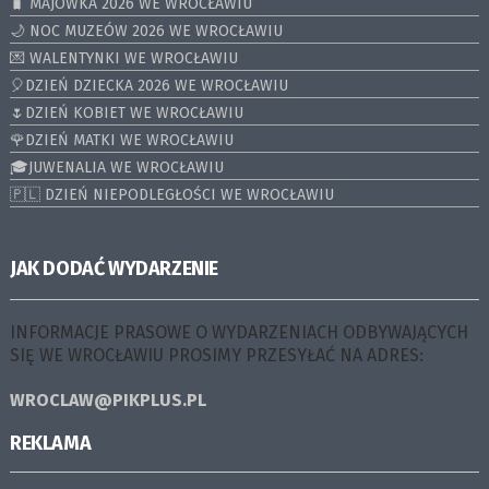
🧳 MAJÓWKA 2026 WE WROCŁAWIU
🌙 NOC MUZEÓW 2026 WE WROCŁAWIU
💌 WALENTYNKI WE WROCŁAWIU
🎈DZIEŃ DZIECKA 2026 WE WROCŁAWIU
🌷DZIEŃ KOBIET WE WROCŁAWIU
🌹DZIEŃ MATKI WE WROCŁAWIU
🎓JUWENALIA WE WROCŁAWIU
🇵🇱 DZIEŃ NIEPODLEGŁOŚCI WE WROCŁAWIU
JAK DODAĆ WYDARZENIE
INFORMACJE PRASOWE O WYDARZENIACH ODBYWAJĄCYCH
SIĘ WE WROCŁAWIU PROSIMY PRZESYŁAĆ NA ADRES:
WROCLAW@PIKPLUS.PL
REKLAMA