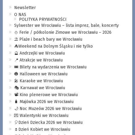
Newsletter
O NAS
POLITYKA PRYWATNOŚCI
Sylwester we Wrocławiu – lista imprez, bale, koncerty
⛄️ Ferie / półkolonie Zimowe we Wrocławiu – 2026
⛱️ Plaże i beach bary we Wrocławiu
⛺️Weekend na Dolnym Śląsku i nie tylko
🔮 Andrzejki we Wrocławiu
📍 Atrakcje we Wrocławiu
🎟️ Bilety na wydarzenia we Wrocławiu
🎃 Halloween we Wrocławiu
🎤 Karaoke we Wrocławiu
🎭 Karnawał we Wrocławiu
📽️ Kino plenerowe we Wrocławiu
🧳 Majówka 2026 we Wrocławiu
🌙 Noc Muzeów 2026 we Wrocławiu
💌 Walentynki we Wrocławiu
🎈Dzień Dziecka 2026 we Wrocławiu
🌷Dzień Kobiet we Wrocławiu