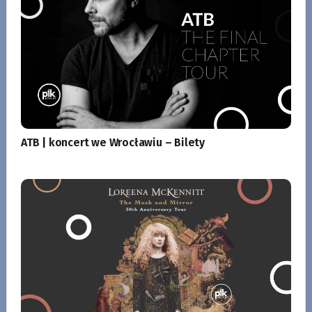
ATB | koncert we Wrocławiu – Bilety