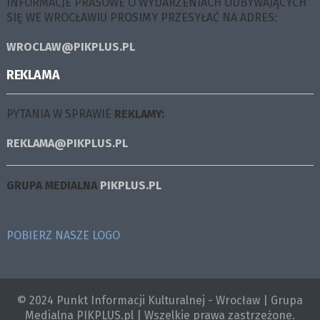
INFORMACJE PRASOWE O WYDARZENIACH ODBYWAJĄCYCH
SIĘ WE WROCŁAWIU PROSIMY PRZESYŁAĆ NA ADRES:
WROCLAW@PIKPLUS.PL
REKLAMA
PYTANIA W SPRAWIE
REKLAMY:
REKLAMA@PIKPLUS.PL
GRUPA MEDIALNA
PIKPLUS.PL
POBIERZ NASZE LOGO
© 2024 Punkt Informacji Kulturalnej - Wrocław | Grupa
Medialna PIKPLUS.pl | Wszelkie prawa zastrzeżone.