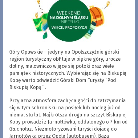
Góry Opawskie – jedyny na Opolszczyźnie górski
region turystyczny obfituje w piękne góry, urocze
doliny, malowniczo wijące się potoki oraz wiele
pamiątek historycznych. Wybierając się na Biskupią
Kopę warto odwiedzić Górski Dom Turysty “Pod
Biskupią Kopą” .
Przyjazna atmosfera zachęca gości do zatrzymania
się w tym schronisku na posiłek lub nocleg już od
niemal stu lat. Najkrótsza droga na szczyt Biskupiej
Kopy prowadzi z Jarnołtówka, oddalonego o 7 km od
Głuchołaz. Niezmotoryzowani turyści dojadą do
Jarnołtówka przez Opole (autobusem). Baza