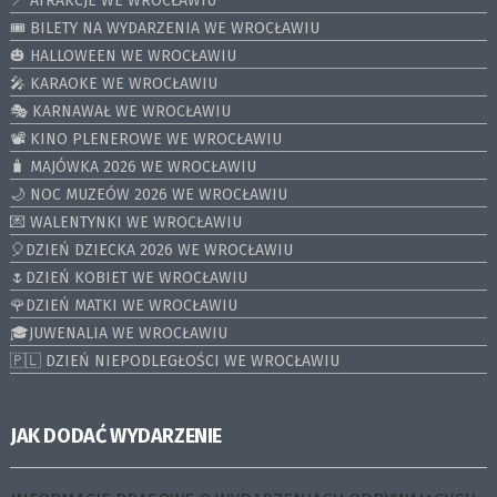
📍 ATRAKCJE WE WROCŁAWIU
🎟️ BILETY NA WYDARZENIA WE WROCŁAWIU
🎃 HALLOWEEN WE WROCŁAWIU
🎤 KARAOKE WE WROCŁAWIU
🎭 KARNAWAŁ WE WROCŁAWIU
📽️ KINO PLENEROWE WE WROCŁAWIU
🧳 MAJÓWKA 2026 WE WROCŁAWIU
🌙 NOC MUZEÓW 2026 WE WROCŁAWIU
💌 WALENTYNKI WE WROCŁAWIU
🎈DZIEŃ DZIECKA 2026 WE WROCŁAWIU
🌷DZIEŃ KOBIET WE WROCŁAWIU
🌹DZIEŃ MATKI WE WROCŁAWIU
🎓JUWENALIA WE WROCŁAWIU
🇵🇱 DZIEŃ NIEPODLEGŁOŚCI WE WROCŁAWIU
JAK DODAĆ WYDARZENIE