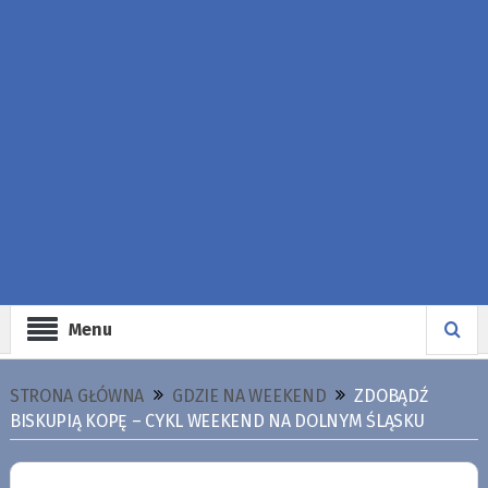
Menu
STRONA GŁÓWNA
GDZIE NA WEEKEND
ZDOBĄDŹ
BISKUPIĄ KOPĘ – CYKL WEEKEND NA DOLNYM ŚLĄSKU