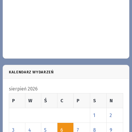
KALENDARZ WYDARZEŃ
sierpień 2026
P
W
Ś
C
P
S
N
1
2
3
4
5
6
7
8
9