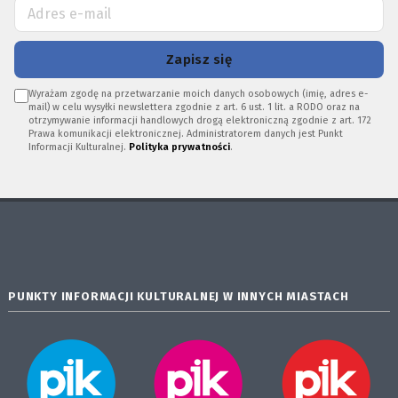
Zapisz się
Wyrażam zgodę na przetwarzanie moich danych osobowych (imię, adres e-
mail) w celu wysyłki newslettera zgodnie z art. 6 ust. 1 lit. a RODO oraz na
otrzymywanie informacji handlowych drogą elektroniczną zgodnie z art. 172
Prawa komunikacji elektronicznej. Administratorem danych jest Punkt
Informacji Kulturalnej.
Polityka prywatności
.
PUNKTY INFORMACJI KULTURALNEJ W INNYCH MIASTACH