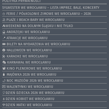
POLITYKA PRYWATNOŚCI
SYLWESTER WE WROCŁAWIU – LISTA IMPREZ, BALE, KONCERTY
⛄️ FERIE / PÓŁKOLONIE ZIMOWE WE WROCŁAWIU – 2026
⛱️ PLAŻE I BEACH BARY WE WROCŁAWIU
⛺️WEEKEND NA DOLNYM ŚLĄSKU I NIE TYLKO
🔮 ANDRZEJKI WE WROCŁAWIU
📍 ATRAKCJE WE WROCŁAWIU
🎟️ BILETY NA WYDARZENIA WE WROCŁAWIU
🎃 HALLOWEEN WE WROCŁAWIU
🎤 KARAOKE WE WROCŁAWIU
🎭 KARNAWAŁ WE WROCŁAWIU
📽️ KINO PLENEROWE WE WROCŁAWIU
🧳 MAJÓWKA 2026 WE WROCŁAWIU
🌙 NOC MUZEÓW 2026 WE WROCŁAWIU
💌 WALENTYNKI WE WROCŁAWIU
🎈DZIEŃ DZIECKA 2026 WE WROCŁAWIU
🌷DZIEŃ KOBIET WE WROCŁAWIU
🌹DZIEŃ MATKI WE WROCŁAWIU