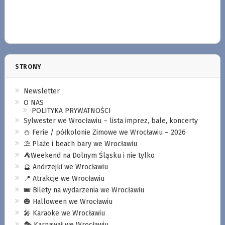
STRONY
Newsletter
O NAS
POLITYKA PRYWATNOŚCI
Sylwester we Wrocławiu – lista imprez, bale, koncerty
⛄️ Ferie / półkolonie Zimowe we Wrocławiu – 2026
⛱️ Plaże i beach bary we Wrocławiu
⛺️Weekend na Dolnym Śląsku i nie tylko
🔮 Andrzejki we Wrocławiu
📍 Atrakcje we Wrocławiu
🎟️ Bilety na wydarzenia we Wrocławiu
🎃 Halloween we Wrocławiu
🎤 Karaoke we Wrocławiu
🎭 Karnawał we Wrocławiu