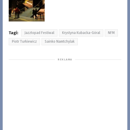
Tagi:
Jazztopad Festiwal
Krystyna Kubacka-Góral
NFM
Piotr Turkiewicz
Sainko Namtchylak