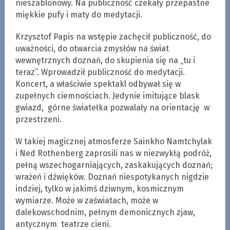
nieszablonowy. Na publiczność czekały przepastne
miękkie pufy i maty do medytacji.
Krzysztof Papis na wstępie zachęcił publiczność, do
uważności, do otwarcia zmysłów na świat
wewnętrznych doznań, do skupienia się na „tu i
teraz”. Wprowadził publiczność do medytacji.
Koncert, a właściwie spektakl odbywał się w
zupełnych ciemnościach. Jedynie imitujące blask
gwiazd, górne światełka pozwalały na orientację w
przestrzeni.
W takiej magicznej atmosferze Sainkho Namtchylak
i Ned Rothenberg zaprosili nas w niezwykłą podróż,
pełną wszechogarniających, zaskakujących doznań;
wrażeń i dźwięków. Doznań niespotykanych nigdzie
indziej, tylko w jakimś dziwnym, kosmicznym
wymiarze. Może w zaświatach, może w
dalekowschodnim, pełnym demonicznych zjaw,
antycznym teatrze cieni.