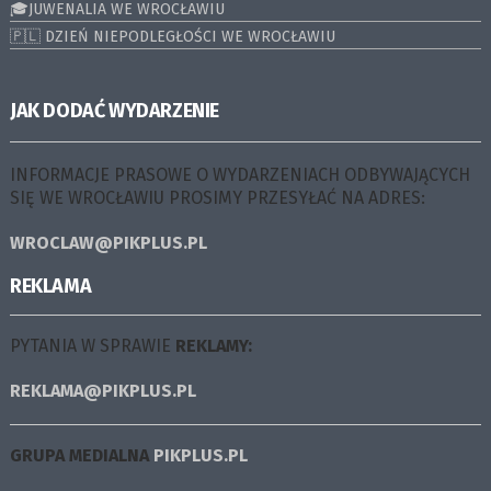
🎓JUWENALIA WE WROCŁAWIU
🇵🇱 DZIEŃ NIEPODLEGŁOŚCI WE WROCŁAWIU
JAK DODAĆ WYDARZENIE
INFORMACJE PRASOWE O WYDARZENIACH ODBYWAJĄCYCH
SIĘ WE WROCŁAWIU PROSIMY PRZESYŁAĆ NA ADRES:
WROCLAW@PIKPLUS.PL
REKLAMA
PYTANIA W SPRAWIE
REKLAMY:
REKLAMA@PIKPLUS.PL
GRUPA MEDIALNA
PIKPLUS.PL