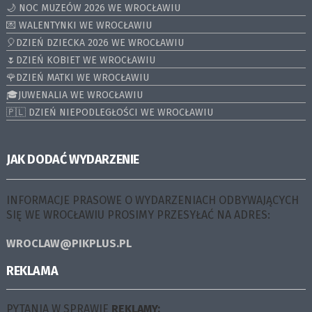
🌙 NOC MUZEÓW 2026 WE WROCŁAWIU
💌 WALENTYNKI WE WROCŁAWIU
🎈DZIEŃ DZIECKA 2026 WE WROCŁAWIU
🌷DZIEŃ KOBIET WE WROCŁAWIU
🌹DZIEŃ MATKI WE WROCŁAWIU
🎓JUWENALIA WE WROCŁAWIU
🇵🇱 DZIEŃ NIEPODLEGŁOŚCI WE WROCŁAWIU
JAK DODAĆ WYDARZENIE
INFORMACJE PRASOWE O WYDARZENIACH ODBYWAJĄCYCH
SIĘ WE WROCŁAWIU PROSIMY PRZESYŁAĆ NA ADRES:
WROCLAW@PIKPLUS.PL
REKLAMA
PYTANIA W SPRAWIE
REKLAMY: