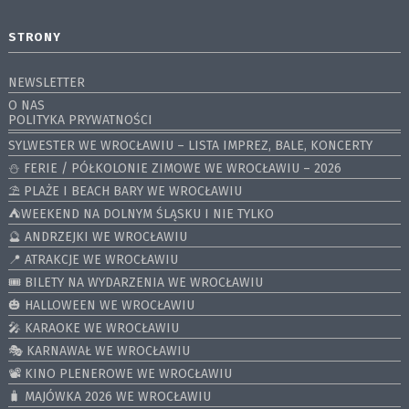
STRONY
NEWSLETTER
O NAS
POLITYKA PRYWATNOŚCI
SYLWESTER WE WROCŁAWIU – LISTA IMPREZ, BALE, KONCERTY
⛄️ FERIE / PÓŁKOLONIE ZIMOWE WE WROCŁAWIU – 2026
⛱️ PLAŻE I BEACH BARY WE WROCŁAWIU
⛺️WEEKEND NA DOLNYM ŚLĄSKU I NIE TYLKO
🔮 ANDRZEJKI WE WROCŁAWIU
📍 ATRAKCJE WE WROCŁAWIU
🎟️ BILETY NA WYDARZENIA WE WROCŁAWIU
🎃 HALLOWEEN WE WROCŁAWIU
🎤 KARAOKE WE WROCŁAWIU
🎭 KARNAWAŁ WE WROCŁAWIU
📽️ KINO PLENEROWE WE WROCŁAWIU
🧳 MAJÓWKA 2026 WE WROCŁAWIU