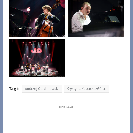
Tagi:
Andrzej Olechnowski
Krystyna Kubacka-Góral