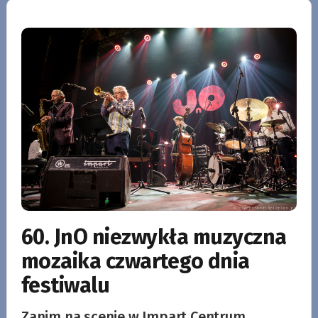
60. JnO niezwykła muzyczna
mozaika czwartego dnia
festiwalu
Zanim na scenie w Impart Centrum