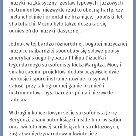
muzyki na „klasyczny” zestaw typowych jazzowych
instrumentów, niezwykle rzadko obecną harfę, czy
melancholijnie i orientalnie brzmiący, japoński flet
shakuhachi. Można było także doszukać się
odniesień do muzyki klasycznej.
Jednak w tej bardzo różnorodnej, bogatej muzycznej
mozaice najbardziej spodobały się solowe popisy
amerykańskiego trębacza Philipa Dizack’a i
legendarnego saksofonisty Ricka Margitza. Mocy i
smaku całemu projektowi dodały oczywiście dwie
perkusje i sporo instrumentów perkusyjnych.
Całość, przy tak ogromnej gamie brzmień i
instrumentów, była bardzo spójna i niezwykle
radosna.
W drugim koncertowym secie saksofonista Jerry
Bergonzi, znany autor książki Inside Improvisation
oraz wielotomowej serii książek instruktażowych,
zagrał w międzynarodowym kwintecie z