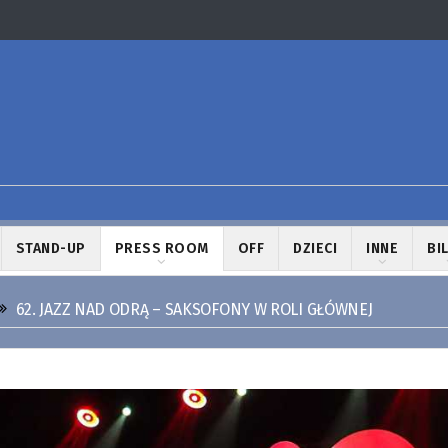
STAND-UP
PRESS ROOM
OFF
DZIECI
INNE
BI
62. JAZZ NAD ODRĄ – SAKSOFONY W ROLI GŁÓWNEJ