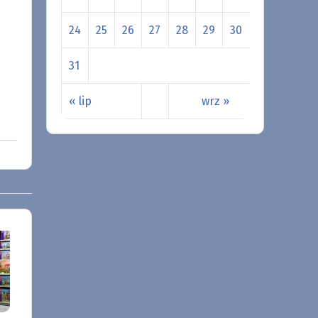
24
25
26
27
28
29
30
31
« lip
wrz »