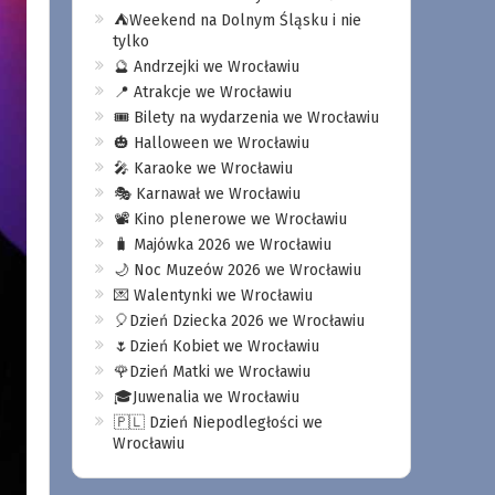
⛺️Weekend na Dolnym Śląsku i nie
tylko
🔮 Andrzejki we Wrocławiu
📍 Atrakcje we Wrocławiu
🎟️ Bilety na wydarzenia we Wrocławiu
🎃 Halloween we Wrocławiu
🎤 Karaoke we Wrocławiu
🎭 Karnawał we Wrocławiu
📽️ Kino plenerowe we Wrocławiu
🧳 Majówka 2026 we Wrocławiu
🌙 Noc Muzeów 2026 we Wrocławiu
💌 Walentynki we Wrocławiu
🎈Dzień Dziecka 2026 we Wrocławiu
🌷Dzień Kobiet we Wrocławiu
🌹Dzień Matki we Wrocławiu
🎓Juwenalia we Wrocławiu
🇵🇱 Dzień Niepodległości we
Wrocławiu