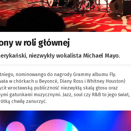
ony w roli głównej
erykański, niezwykły wokalista Michael Mayo.
atniego, nominowango do nagrody Grammy albumu Fly.
ała w chórkach u Beyoncé, Diany Ross i Whitney Houston)
ycił wrocławską publiczność niezwykłą skalą głosu oraz
ymi gatunkami muzycznymi. Jazz, soul czy R&B to jego świat,
ótką chwilę zanurzyć.