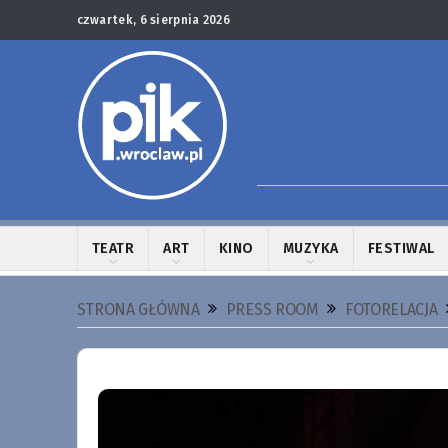
czwartek, 6 sierpnia 2026
TEATR
ART
KINO
MUZYKA
FESTIWAL
STRONA GŁÓWNA
PRESS ROOM
FOTORELACJA