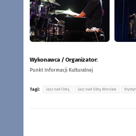
Wykonawca / Organizator:
Punkt Informacji Kulturalnej
Tagi:
Jazz nad Odrą
Jazz nad Odrą Wrocław
Krysty