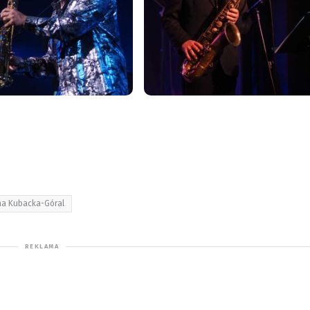
na Kubacka-Góral