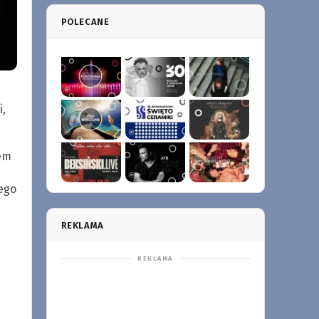
POLECANE
,
zem
ego
REKLAMA