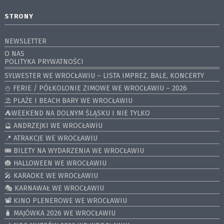
STRONY
NEWSLETTER
O NAS
POLITYKA PRYWATNOŚCI
SYLWESTER WE WROCŁAWIU – LISTA IMPREZ, BALE, KONCERTY
⛄️ FERIE / PÓŁKOLONIE ZIMOWE WE WROCŁAWIU – 2026
⛱️ PLAŻE I BEACH BARY WE WROCŁAWIU
⛺️WEEKEND NA DOLNYM ŚLĄSKU I NIE TYLKO
🔮 ANDRZEJKI WE WROCŁAWIU
📍 ATRAKCJE WE WROCŁAWIU
🎟️ BILETY NA WYDARZENIA WE WROCŁAWIU
🎃 HALLOWEEN WE WROCŁAWIU
🎤 KARAOKE WE WROCŁAWIU
🎭 KARNAWAŁ WE WROCŁAWIU
📽️ KINO PLENEROWE WE WROCŁAWIU
🧳 MAJÓWKA 2026 WE WROCŁAWIU