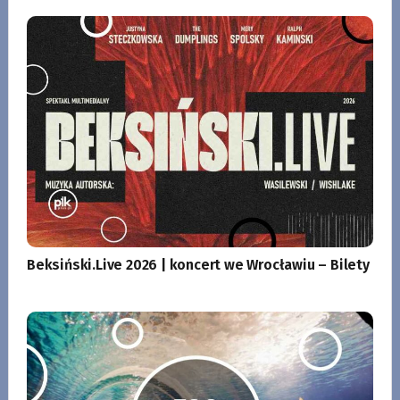
Beksiński.Live 2026 | koncert we Wrocławiu – Bilety