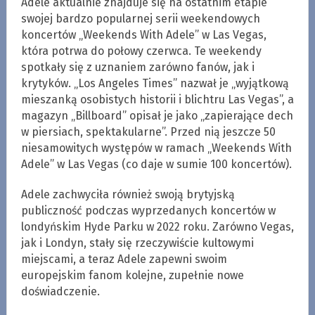
Adele aktualnie znajduje się na ostatnim etapie
swojej bardzo popularnej serii weekendowych
koncertów „Weekends With Adele” w Las Vegas,
która potrwa do połowy czerwca. Te weekendy
spotkały się z uznaniem zarówno fanów, jak i
krytyków. „Los Angeles Times” nazwał je „wyjątkową
mieszanką osobistych historii i blichtru Las Vegas”, a
magazyn „Billboard” opisał je jako „zapierające dech
w piersiach, spektakularne”. Przed nią jeszcze 50
niesamowitych występów w ramach „Weekends With
Adele” w Las Vegas (co daje w sumie 100 koncertów).
Adele zachwyciła również swoją brytyjską
publiczność podczas wyprzedanych koncertów w
londyńskim Hyde Parku w 2022 roku. Zarówno Vegas,
jak i Londyn, stały się rzeczywiście kultowymi
miejscami, a teraz Adele zapewni swoim
europejskim fanom kolejne, zupełnie nowe
doświadczenie.