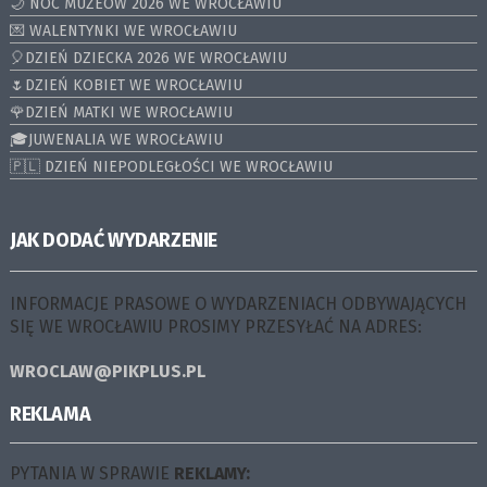
🌙 NOC MUZEÓW 2026 WE WROCŁAWIU
💌 WALENTYNKI WE WROCŁAWIU
🎈DZIEŃ DZIECKA 2026 WE WROCŁAWIU
🌷DZIEŃ KOBIET WE WROCŁAWIU
🌹DZIEŃ MATKI WE WROCŁAWIU
🎓JUWENALIA WE WROCŁAWIU
🇵🇱 DZIEŃ NIEPODLEGŁOŚCI WE WROCŁAWIU
JAK DODAĆ WYDARZENIE
INFORMACJE PRASOWE O WYDARZENIACH ODBYWAJĄCYCH
SIĘ WE WROCŁAWIU PROSIMY PRZESYŁAĆ NA ADRES:
WROCLAW@PIKPLUS.PL
REKLAMA
PYTANIA W SPRAWIE
REKLAMY: