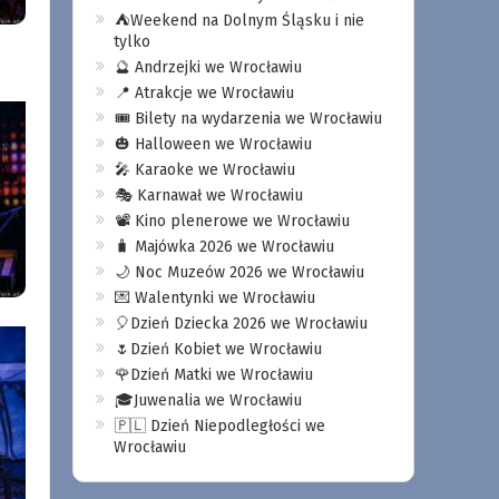
⛺️Weekend na Dolnym Śląsku i nie
tylko
🔮 Andrzejki we Wrocławiu
📍 Atrakcje we Wrocławiu
🎟️ Bilety na wydarzenia we Wrocławiu
🎃 Halloween we Wrocławiu
🎤 Karaoke we Wrocławiu
🎭 Karnawał we Wrocławiu
📽️ Kino plenerowe we Wrocławiu
🧳 Majówka 2026 we Wrocławiu
🌙 Noc Muzeów 2026 we Wrocławiu
💌 Walentynki we Wrocławiu
🎈Dzień Dziecka 2026 we Wrocławiu
🌷Dzień Kobiet we Wrocławiu
🌹Dzień Matki we Wrocławiu
🎓Juwenalia we Wrocławiu
🇵🇱 Dzień Niepodległości we
Wrocławiu