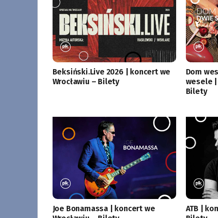
Beksiński.Live 2026 | koncert we
Dom wese
Wrocławiu – Bilety
wesele |
Bilety
Joe Bonamassa | koncert we
ATB | ko