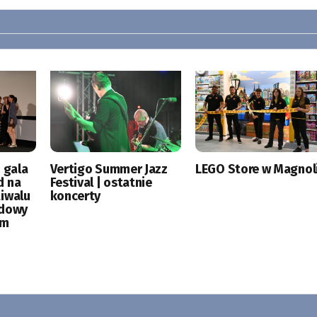
 gala
Vertigo Summer Jazz
LEGO Store w Magnoli
d na
Festival | ostatnie
tiwalu
koncerty
odowy
ym