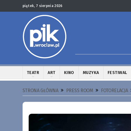
piątek, 7 sierpnia 2026
TEATR
ART
KINO
MUZYKA
FESTIWAL
STRONA GŁÓWNA
PRESS ROOM
FOTORELACJA