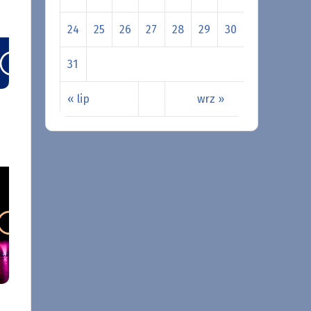
24
25
26
27
28
29
30
31
« lip
wrz »