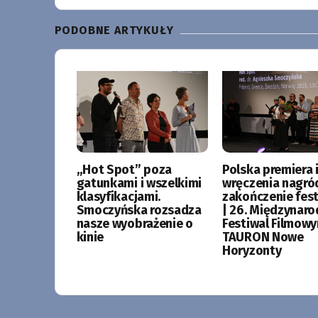
PODOBNE ARTYKUŁY
„Hot Spot” poza
Polska premiera i
gatunkami i wszelkimi
wręczenia nagró
klasyfikacjami.
zakończenie fes
Smoczyńska rozsadza
| 26. Międzynar
nasze wyobrażenie o
Festiwal Filmow
kinie
TAURON Nowe
Horyzonty