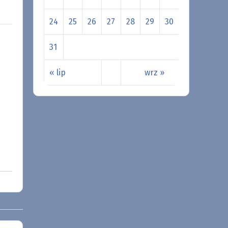
24
25
26
27
28
29
30
31
« lip
wrz »