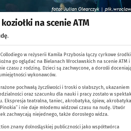
 koziołki na scenie ATM
dę.
Collodiego w reżyserii Kamila Przybosia łączy cyrkowe środki
ożna go oglądać na Bielanach Wrocławskich na scenie ATM i
 czasu z rodziną. Dzieci są zachwycone, a dorośli doceniaj
 umiejętności wykonawców.
żone pochwałą życzliwości i troski o słabszych, ukazaniem 
dzialności oraz szacunku dla nauki i pracy zostało w spektak
. Ekspresja teatralna, taniec, akrobatyka, śpiew, akrobatyk
„Pinokia” i nie daje młodemu widzowi czasu na nudę. Utwór
etek zachwycają niejednego, także dorosłego widza.
tion znany dolnośląskiej publiczności jako współtwórca