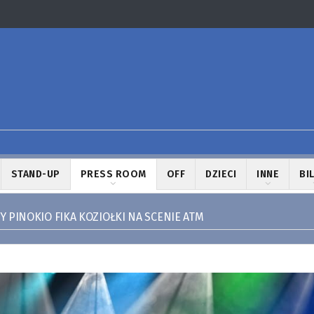
STAND-UP
PRESS ROOM
OFF
DZIECI
INNE
BI
 PINOKIO FIKA KOZIOŁKI NA SCENIE ATM