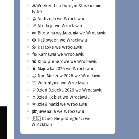
⛺️Weekend na Dolnym Śląsku i nie
tylko
🔮 Andrzejki we Wrocławiu
📍 Atrakcje we Wrocławiu
🎟️ Bilety na wydarzenia we Wrocławiu
🎃 Halloween we Wrocławiu
🎤 Karaoke we Wrocławiu
🎭 Karnawał we Wrocławiu
📽️ Kino plenerowe we Wrocławiu
🧳 Majówka 2026 we Wrocławiu
🌙 Noc Muzeów 2026 we Wrocławiu
💌 Walentynki we Wrocławiu
🎈Dzień Dziecka 2026 we Wrocławiu
🌷Dzień Kobiet we Wrocławiu
🌹Dzień Matki we Wrocławiu
🎓Juwenalia we Wrocławiu
🇵🇱 Dzień Niepodległości we
Wrocławiu