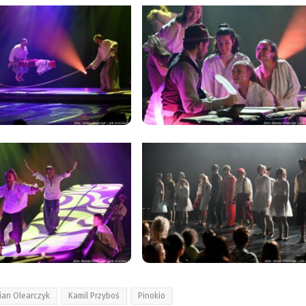
lian Olearczyk
Kamil Przyboś
Pinokio