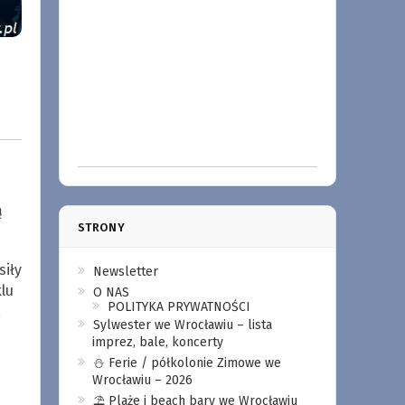
ą
STRONY
siły
Newsletter
lu
O NAS
POLITYKA PRYWATNOŚCI
a
Sylwester we Wrocławiu – lista
imprez, bale, koncerty
⛄️ Ferie / półkolonie Zimowe we
Wrocławiu – 2026
⛱️ Plaże i beach bary we Wrocławiu