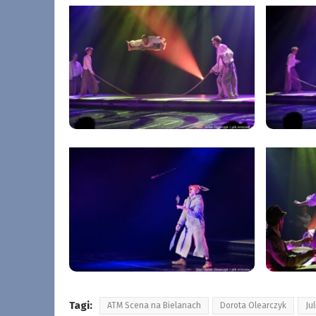
Tagi:
ATM Scena na Bielanach
Dorota Olearczyk
Ju