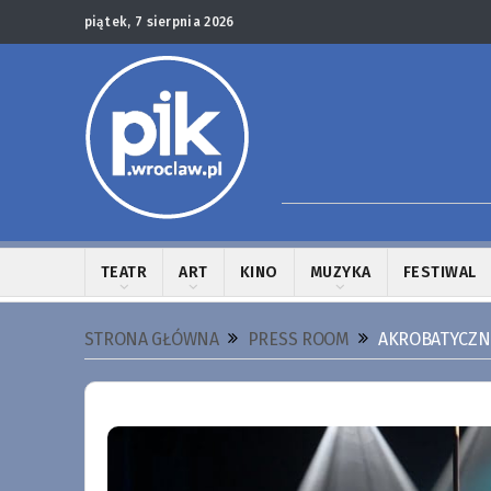
piątek, 7 sierpnia 2026
TEATR
ART
KINO
MUZYKA
FESTIWAL
STRONA GŁÓWNA
PRESS ROOM
AKROBATYCZNY