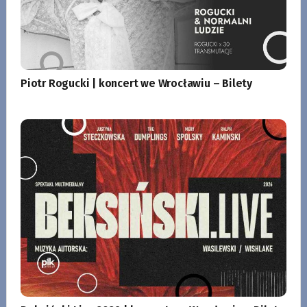
Piotr Rogucki | koncert we Wrocławiu – Bilety