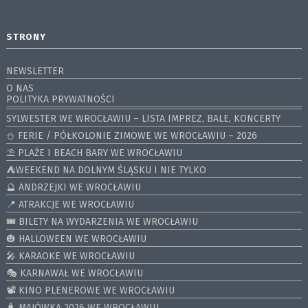
STRONY
NEWSLETTER
O NAS
POLITYKA PRYWATNOŚCI
SYLWESTER WE WROCŁAWIU – LISTA IMPREZ, BALE, KONCERTY
⛄️ FERIE / PÓŁKOLONIE ZIMOWE WE WROCŁAWIU – 2026
⛱️ PLAŻE I BEACH BARY WE WROCŁAWIU
⛺️WEEKEND NA DOLNYM ŚLĄSKU I NIE TYLKO
🔮 ANDRZEJKI WE WROCŁAWIU
📍 ATRAKCJE WE WROCŁAWIU
🎟️ BILETY NA WYDARZENIA WE WROCŁAWIU
🎃 HALLOWEEN WE WROCŁAWIU
🎤 KARAOKE WE WROCŁAWIU
🎭 KARNAWAŁ WE WROCŁAWIU
📽️ KINO PLENEROWE WE WROCŁAWIU
🧳 MAJÓWKA 2026 WE WROCŁAWIU