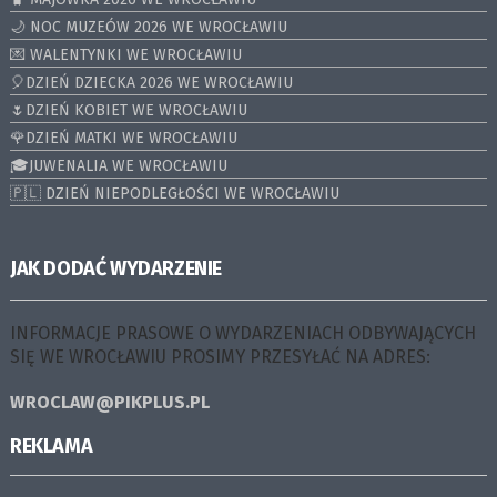
🌙 NOC MUZEÓW 2026 WE WROCŁAWIU
💌 WALENTYNKI WE WROCŁAWIU
🎈DZIEŃ DZIECKA 2026 WE WROCŁAWIU
🌷DZIEŃ KOBIET WE WROCŁAWIU
🌹DZIEŃ MATKI WE WROCŁAWIU
🎓JUWENALIA WE WROCŁAWIU
🇵🇱 DZIEŃ NIEPODLEGŁOŚCI WE WROCŁAWIU
JAK DODAĆ WYDARZENIE
INFORMACJE PRASOWE O WYDARZENIACH ODBYWAJĄCYCH
SIĘ WE WROCŁAWIU PROSIMY PRZESYŁAĆ NA ADRES:
WROCLAW@PIKPLUS.PL
REKLAMA