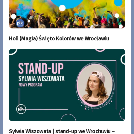
Holi (Magia) Święto Kolorów we Wrocławiu
Sylwia Wiszowata | stand-up we Wrocławiu –