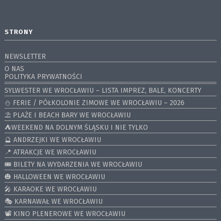
STRONY
NEWSLETTER
O NAS
POLITYKA PRYWATNOŚCI
SYLWESTER WE WROCŁAWIU – LISTA IMPREZ, BALE, KONCERTY
⛄️ FERIE / PÓŁKOLONIE ZIMOWE WE WROCŁAWIU – 2026
⛱️ PLAŻE I BEACH BARY WE WROCŁAWIU
⛺️WEEKEND NA DOLNYM ŚLĄSKU I NIE TYLKO
🔮 ANDRZEJKI WE WROCŁAWIU
📍 ATRAKCJE WE WROCŁAWIU
🎟️ BILETY NA WYDARZENIA WE WROCŁAWIU
🎃 HALLOWEEN WE WROCŁAWIU
🎤 KARAOKE WE WROCŁAWIU
🎭 KARNAWAŁ WE WROCŁAWIU
📽️ KINO PLENEROWE WE WROCŁAWIU