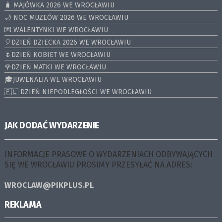
🧳 MAJÓWKA 2026 WE WROCŁAWIU
🌙 NOC MUZEÓW 2026 WE WROCŁAWIU
💌 WALENTYNKI WE WROCŁAWIU
🎈DZIEŃ DZIECKA 2026 WE WROCŁAWIU
🌷DZIEŃ KOBIET WE WROCŁAWIU
🌹DZIEŃ MATKI WE WROCŁAWIU
🎓JUWENALIA WE WROCŁAWIU
🇵🇱 DZIEŃ NIEPODLEGŁOŚCI WE WROCŁAWIU
JAK DODAĆ WYDARZENIE
INFORMACJE PRASOWE O WYDARZENIACH ODBYWAJĄCYCH
SIĘ WE WROCŁAWIU PROSIMY PRZESYŁAĆ NA ADRES:
WROCLAW@PIKPLUS.PL
REKLAMA