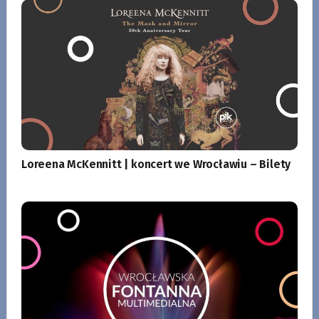
Loreena McKennitt | koncert we Wrocławiu – Bilety