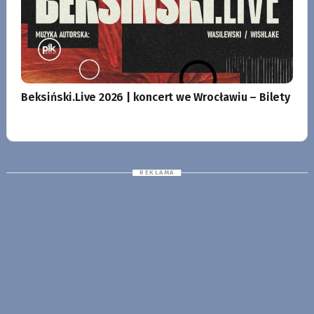
Beksiński.Live 2026 | koncert we Wrocławiu – Bilety