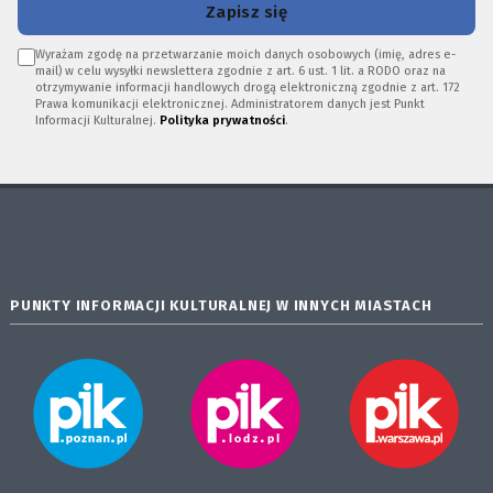
Zapisz się
Wyrażam zgodę na przetwarzanie moich danych osobowych (imię, adres e-
mail) w celu wysyłki newslettera zgodnie z art. 6 ust. 1 lit. a RODO oraz na
otrzymywanie informacji handlowych drogą elektroniczną zgodnie z art. 172
Prawa komunikacji elektronicznej. Administratorem danych jest Punkt
Informacji Kulturalnej.
Polityka prywatności
.
PUNKTY INFORMACJI KULTURALNEJ W INNYCH MIASTACH