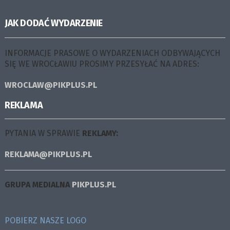
JAK DODAĆ WYDARZENIE
INFORMACJE PRASOWE O WYDARZENIACH ODBYWAJĄCYCH
SIĘ WE WROCŁAWIU PROSIMY PRZESYŁAĆ NA ADRES:
WROCLAW@PIKPLUS.PL
REKLAMA
PYTANIA W SPRAWIE
REKLAMY:
REKLAMA@PIKPLUS.PL
GRUPA MEDIALNA
PIKPLUS.PL
POBIERZ NASZE LOGO