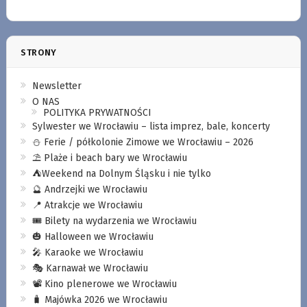
STRONY
Newsletter
O NAS
POLITYKA PRYWATNOŚCI
Sylwester we Wrocławiu – lista imprez, bale, koncerty
⛄️ Ferie / półkolonie Zimowe we Wrocławiu – 2026
⛱️ Plaże i beach bary we Wrocławiu
⛺️Weekend na Dolnym Śląsku i nie tylko
🔮 Andrzejki we Wrocławiu
📍 Atrakcje we Wrocławiu
🎟️ Bilety na wydarzenia we Wrocławiu
🎃 Halloween we Wrocławiu
🎤 Karaoke we Wrocławiu
🎭 Karnawał we Wrocławiu
📽️ Kino plenerowe we Wrocławiu
🧳 Majówka 2026 we Wrocławiu