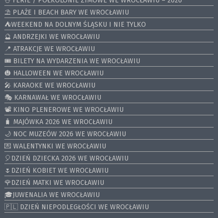
⛄️ FERIE / PÓŁKOLONIE ZIMOWE WE WROCŁAWIU – 2026
⛱️ PLAŻE I BEACH BARY WE WROCŁAWIU
⛺️WEEKEND NA DOLNYM ŚLĄSKU I NIE TYLKO
🔮 ANDRZEJKI WE WROCŁAWIU
📍 ATRAKCJE WE WROCŁAWIU
🎟️ BILETY NA WYDARZENIA WE WROCŁAWIU
🎃 HALLOWEEN WE WROCŁAWIU
🎤 KARAOKE WE WROCŁAWIU
🎭 KARNAWAŁ WE WROCŁAWIU
📽️ KINO PLENEROWE WE WROCŁAWIU
🧳 MAJÓWKA 2026 WE WROCŁAWIU
🌙 NOC MUZEÓW 2026 WE WROCŁAWIU
💌 WALENTYNKI WE WROCŁAWIU
🎈DZIEŃ DZIECKA 2026 WE WROCŁAWIU
🌷DZIEŃ KOBIET WE WROCŁAWIU
🌹DZIEŃ MATKI WE WROCŁAWIU
🎓JUWENALIA WE WROCŁAWIU
🇵🇱 DZIEŃ NIEPODLEGŁOŚCI WE WROCŁAWIU