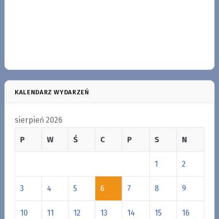
KALENDARZ WYDARZEŃ
sierpień 2026
P
W
Ś
C
P
S
N
1
2
3
4
5
6
7
8
9
10
11
12
13
14
15
16