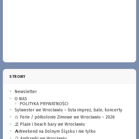
STRONY
Newsletter
O NAS
POLITYKA PRYWATNOŚCI
Sylwester we Wrocławiu – lista imprez, bale, koncerty
⛄️ Ferie / półkolonie Zimowe we Wrocławiu – 2026
⛱️ Plaże i beach bary we Wrocławiu
⛺️Weekend na Dolnym Śląsku i nie tylko
🔮 Andrzejki we Wrocławiu