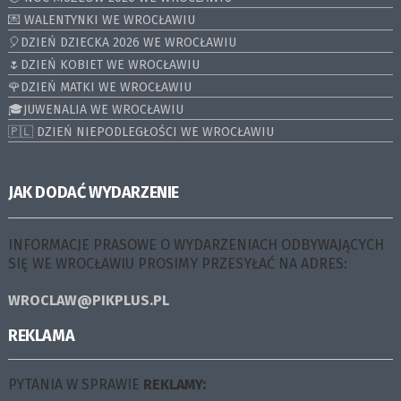
💌 WALENTYNKI WE WROCŁAWIU
🎈DZIEŃ DZIECKA 2026 WE WROCŁAWIU
🌷DZIEŃ KOBIET WE WROCŁAWIU
🌹DZIEŃ MATKI WE WROCŁAWIU
🎓JUWENALIA WE WROCŁAWIU
🇵🇱 DZIEŃ NIEPODLEGŁOŚCI WE WROCŁAWIU
JAK DODAĆ WYDARZENIE
INFORMACJE PRASOWE O WYDARZENIACH ODBYWAJĄCYCH
SIĘ WE WROCŁAWIU PROSIMY PRZESYŁAĆ NA ADRES:
WROCLAW@PIKPLUS.PL
REKLAMA
PYTANIA W SPRAWIE
REKLAMY: