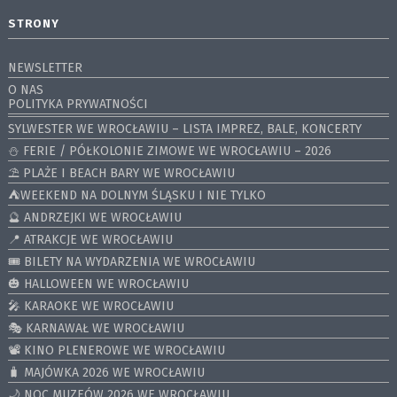
STRONY
NEWSLETTER
O NAS
POLITYKA PRYWATNOŚCI
SYLWESTER WE WROCŁAWIU – LISTA IMPREZ, BALE, KONCERTY
⛄️ FERIE / PÓŁKOLONIE ZIMOWE WE WROCŁAWIU – 2026
⛱️ PLAŻE I BEACH BARY WE WROCŁAWIU
⛺️WEEKEND NA DOLNYM ŚLĄSKU I NIE TYLKO
🔮 ANDRZEJKI WE WROCŁAWIU
📍 ATRAKCJE WE WROCŁAWIU
🎟️ BILETY NA WYDARZENIA WE WROCŁAWIU
🎃 HALLOWEEN WE WROCŁAWIU
🎤 KARAOKE WE WROCŁAWIU
🎭 KARNAWAŁ WE WROCŁAWIU
📽️ KINO PLENEROWE WE WROCŁAWIU
🧳 MAJÓWKA 2026 WE WROCŁAWIU
🌙 NOC MUZEÓW 2026 WE WROCŁAWIU