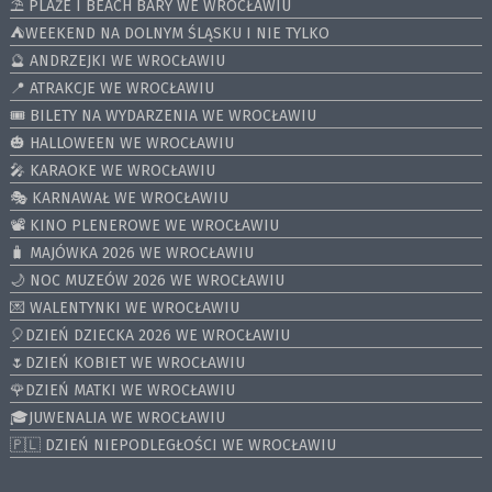
⛱️ PLAŻE I BEACH BARY WE WROCŁAWIU
⛺️WEEKEND NA DOLNYM ŚLĄSKU I NIE TYLKO
🔮 ANDRZEJKI WE WROCŁAWIU
📍 ATRAKCJE WE WROCŁAWIU
🎟️ BILETY NA WYDARZENIA WE WROCŁAWIU
🎃 HALLOWEEN WE WROCŁAWIU
🎤 KARAOKE WE WROCŁAWIU
🎭 KARNAWAŁ WE WROCŁAWIU
📽️ KINO PLENEROWE WE WROCŁAWIU
🧳 MAJÓWKA 2026 WE WROCŁAWIU
🌙 NOC MUZEÓW 2026 WE WROCŁAWIU
💌 WALENTYNKI WE WROCŁAWIU
🎈DZIEŃ DZIECKA 2026 WE WROCŁAWIU
🌷DZIEŃ KOBIET WE WROCŁAWIU
🌹DZIEŃ MATKI WE WROCŁAWIU
🎓JUWENALIA WE WROCŁAWIU
🇵🇱 DZIEŃ NIEPODLEGŁOŚCI WE WROCŁAWIU