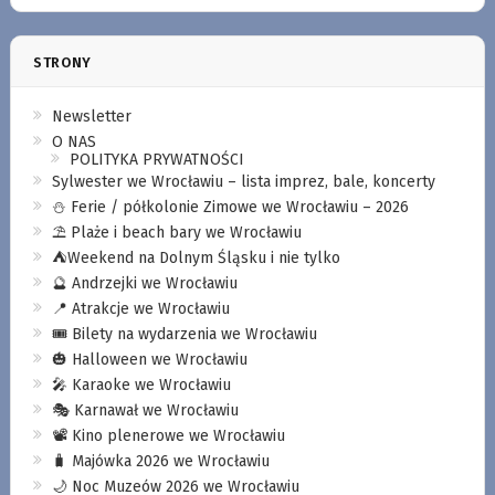
STRONY
Newsletter
O NAS
POLITYKA PRYWATNOŚCI
Sylwester we Wrocławiu – lista imprez, bale, koncerty
⛄️ Ferie / półkolonie Zimowe we Wrocławiu – 2026
⛱️ Plaże i beach bary we Wrocławiu
⛺️Weekend na Dolnym Śląsku i nie tylko
🔮 Andrzejki we Wrocławiu
📍 Atrakcje we Wrocławiu
🎟️ Bilety na wydarzenia we Wrocławiu
🎃 Halloween we Wrocławiu
🎤 Karaoke we Wrocławiu
🎭 Karnawał we Wrocławiu
📽️ Kino plenerowe we Wrocławiu
🧳 Majówka 2026 we Wrocławiu
🌙 Noc Muzeów 2026 we Wrocławiu