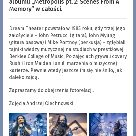
albumu „Metropolis pt. 2: Scenes From A
Memory” w całości.
Dream Theater powstało w 1985 roku, gdy trzej jego
założyciele – John Petrucci (gitara), John Myung
(gitara basowa) i Mike Portnoy (perkusja) – zgłębiali
tajniki wiedzy muzycznej na studiach w prestiżowej
Berklee College of Music. Po zajęciach grywali covery
Rush i Iron Maiden i snuli marzenia o muzycznej
karierze. Pewnie wtedy jeszcze im się nie śniło, jak
daleko zajdą.
Zapraszamy do obejrzenia fotorelacji.
Zdjęcia Andrzej Olechnowski