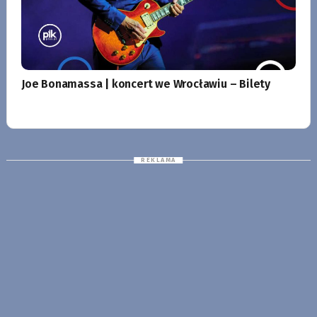
Joe Bonamassa | koncert we Wrocławiu – Bilety