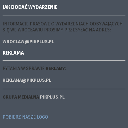
JAK DODAĆ WYDARZENIE
INFORMACJE PRASOWE O WYDARZENIACH ODBYWAJĄCYCH
SIĘ WE WROCŁAWIU PROSIMY PRZESYŁAĆ NA ADRES:
WROCLAW@PIKPLUS.PL
REKLAMA
PYTANIA W SPRAWIE
REKLAMY:
REKLAMA@PIKPLUS.PL
GRUPA MEDIALNA
PIKPLUS.PL
POBIERZ NASZE LOGO