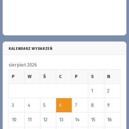
KALENDARZ WYDARZEŃ
sierpień 2026
P
W
Ś
C
P
S
N
1
2
3
4
5
6
7
8
9
10
11
12
13
14
15
16