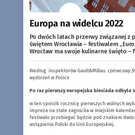
Europa na widelcu 2022
Po dwóch latach przerwy związanej z
świętem Wrocławia – festiwalem „Euro
Wrocław ma swoje kulinarne święto – f
Według inspektorów Gault&Millau:
czerwcowy fe
wydarzeń w Polsce
Po raz pierwszy europejska biesiada odbyła 
w ten sposób rocznicę pierwszych wolnych wy
impreza na stałe zagościła w miejskim kalendarz
festiwalu przebiegać będzie pod znakiem dwóch 
wstąpienia Polski do Unii Europejskiej.