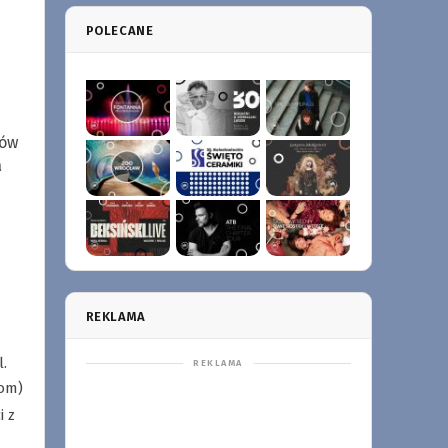
POLECANE
tów
a
REKLAMA
.
com
)
i z