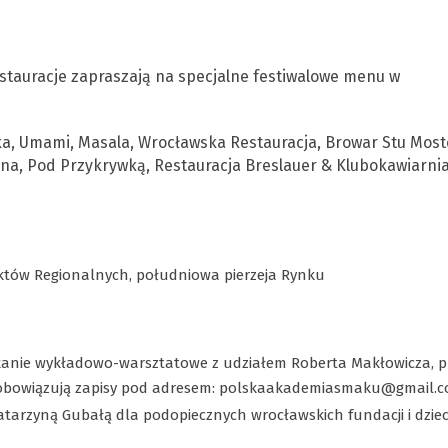
stauracje zapraszają na specjalne festiwalowe menu w
ka, Umami, Masala, Wrocławska Restauracja, Browar Stu Mos
rina, Pod Przykrywką, Restauracja Breslauer & Klubokawiarni
któw Regionalnych, południowa pierzeja Rynku
anie wykładowo-warsztatowe z udziałem Roberta Makłowicza, pl
 (obowiązują zapisy pod adresem:
polskaakademiasmaku@gmail.
tarzyną Gubałą dla podopiecznych wrocławskich fundacji i dziec