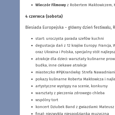
Wieczór Filmowy
z Robertem Makłowiczem, K
4 czerwca (sobota)
Biesiada Europejska – główny dzień festiwalu, R
start: uroczysta parada szefów kuchni
degustacja dań z 12 krajów Europy: Francja, W
oraz Ukraina i Polska, specjalny stół najlep
atrakcje dla dzieci: warsztaty kulinarne pr
budka, inne ciekawe atrakcje
miasteczko #PijKranówkę: Strefa Nawadniani
pokazy kulinarne Roberta Makłowicza i najl
artystyczne występy na scenie, konkursy
warsztaty z pieczenia zdrowego chleba
wspólny tort
koncert Dziubek Band z gwiazdami: Mateusz Z
finał: niezwykła niespodzianka muzyczna