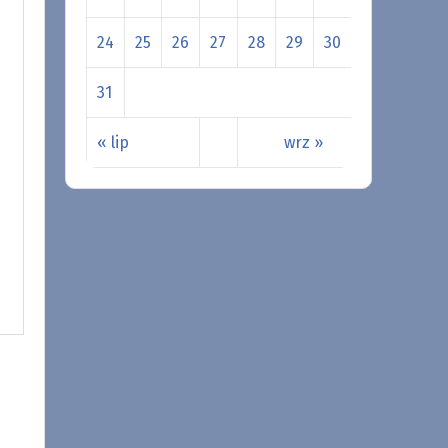
24
25
26
27
28
29
30
31
« lip
wrz »