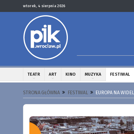
wtorek, 4 sierpnia 2026
TEATR
ART
KINO
MUZYKA
FESTIWAL
STRONA GŁÓWNA
FESTIWAL
EUROPA NA WIDEL