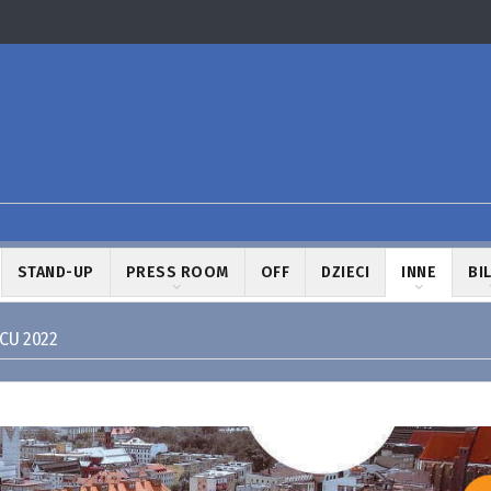
STAND-UP
PRESS ROOM
OFF
DZIECI
INNE
BI
CU 2022