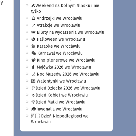
ny
⛺️Weekend na Dolnym Śląsku i nie
tylko
🔮 Andrzejki we Wrocławiu
📍 Atrakcje we Wrocławiu
🎟️ Bilety na wydarzenia we Wrocławiu
🎃 Halloween we Wrocławiu
🎤 Karaoke we Wrocławiu
🎭 Karnawał we Wrocławiu
📽️ Kino plenerowe we Wrocławiu
🧳 Majówka 2026 we Wrocławiu
🌙 Noc Muzeów 2026 we Wrocławiu
💌 Walentynki we Wrocławiu
🎈Dzień Dziecka 2026 we Wrocławiu
🌷Dzień Kobiet we Wrocławiu
🌹Dzień Matki we Wrocławiu
🎓Juwenalia we Wrocławiu
🇵🇱 Dzień Niepodległości we
Wrocławiu