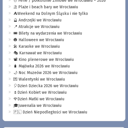
⛄️ Ferie / półkolonie Zimowe we Wrocławiu – 2026
⛱️ Plaże i beach bary we Wrocławiu
⛺️Weekend na Dolnym Śląsku i nie tylko
🔮 Andrzejki we Wrocławiu
📍 Atrakcje we Wrocławiu
🎟️ Bilety na wydarzenia we Wrocławiu
🎃 Halloween we Wrocławiu
🎤 Karaoke we Wrocławiu
🎭 Karnawał we Wrocławiu
📽️ Kino plenerowe we Wrocławiu
🧳 Majówka 2026 we Wrocławiu
🌙 Noc Muzeów 2026 we Wrocławiu
💌 Walentynki we Wrocławiu
🎈Dzień Dziecka 2026 we Wrocławiu
🌷Dzień Kobiet we Wrocławiu
🌹Dzień Matki we Wrocławiu
🎓Juwenalia we Wrocławiu
🇵🇱 Dzień Niepodległości we Wrocławiu