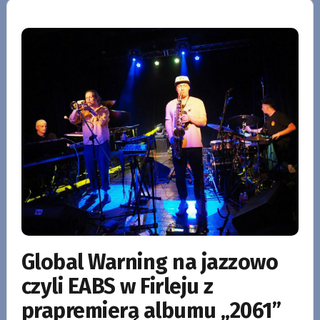
Global Warning na jazzowo
czyli EABS w Firleju z
prapremierą albumu „2061”