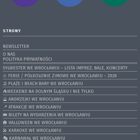
STRONY
NEWSLETTER
O NAS
POLITYKA PRYWATNOŚCI
SYLWESTER WE WROCŁAWIU – LISTA IMPREZ, BALE, KONCERTY
⛄️ FERIE / PÓŁKOLONIE ZIMOWE WE WROCŁAWIU – 2026
⛱️ PLAŻE I BEACH BARY WE WROCŁAWIU
⛺️WEEKEND NA DOLNYM ŚLĄSKU I NIE TYLKO
🔮 ANDRZEJKI WE WROCŁAWIU
📍 ATRAKCJE WE WROCŁAWIU
🎟️ BILETY NA WYDARZENIA WE WROCŁAWIU
🎃 HALLOWEEN WE WROCŁAWIU
🎤 KARAOKE WE WROCŁAWIU
🎭 KARNAWAŁ WE WROCŁAWIU