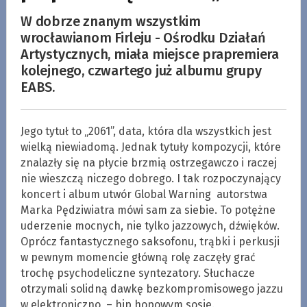
W dobrze znanym wszystkim
wrocławianom Firleju - Ośrodku Działań
Artystycznych, miała miejsce prapremiera
kolejnego, czwartego już albumu grupy
EABS.
Jego tytuł to „2061”, data, która dla wszystkich jest
wielką niewiadomą. Jednak tytuły kompozycji, które
znalazły się na płycie brzmią ostrzegawczo i raczej
nie wieszczą niczego dobrego. I tak rozpoczynający
koncert i album utwór Global Warning autorstwa
Marka Pędziwiatra mówi sam za siebie. To potężne
uderzenie mocnych, nie tylko jazzowych, dźwięków.
Oprócz fantastycznego saksofonu, trąbki i perkusji
w pewnym momencie główną rolę zaczęły grać
trochę psychodeliczne syntezatory. Słuchacze
otrzymali solidną dawkę bezkompromisowego jazzu
w elektroniczno – hip hopowym sosie.