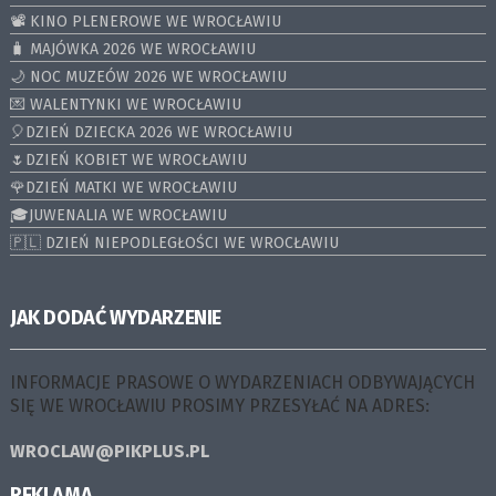
📽️ KINO PLENEROWE WE WROCŁAWIU
🧳 MAJÓWKA 2026 WE WROCŁAWIU
🌙 NOC MUZEÓW 2026 WE WROCŁAWIU
💌 WALENTYNKI WE WROCŁAWIU
🎈DZIEŃ DZIECKA 2026 WE WROCŁAWIU
🌷DZIEŃ KOBIET WE WROCŁAWIU
🌹DZIEŃ MATKI WE WROCŁAWIU
🎓JUWENALIA WE WROCŁAWIU
🇵🇱 DZIEŃ NIEPODLEGŁOŚCI WE WROCŁAWIU
JAK DODAĆ WYDARZENIE
INFORMACJE PRASOWE O WYDARZENIACH ODBYWAJĄCYCH
SIĘ WE WROCŁAWIU PROSIMY PRZESYŁAĆ NA ADRES:
WROCLAW@PIKPLUS.PL
REKLAMA