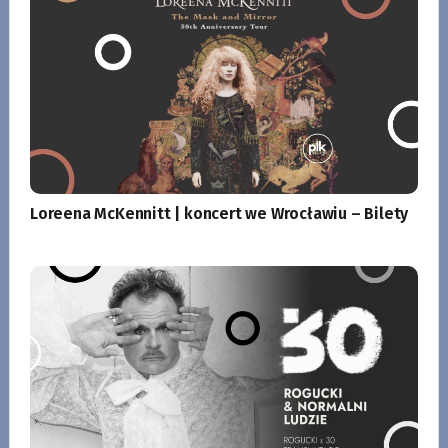
Loreena McKennitt | koncert we Wrocławiu – Bilety