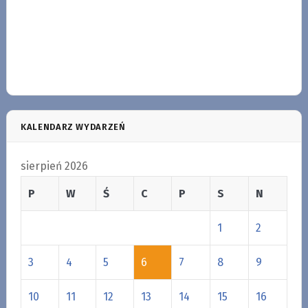
KALENDARZ WYDARZEŃ
sierpień 2026
P
W
Ś
C
P
S
N
1
2
3
4
5
6
7
8
9
10
11
12
13
14
15
16