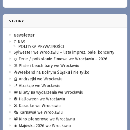
STRONY
Newsletter
O NAS
POLITYKA PRYWATNOŚCI
Sylwester we Wrocławiu – lista imprez, bale, koncerty
⛄️ Ferie / półkolonie Zimowe we Wrocławiu – 2026
⛱️ Plaże i beach bary we Wrocławiu
⛺️Weekend na Dolnym Śląsku i nie tylko
🔮 Andrzejki we Wrocławiu
📍 Atrakcje we Wrocławiu
🎟️ Bilety na wydarzenia we Wrocławiu
🎃 Halloween we Wrocławiu
🎤 Karaoke we Wrocławiu
🎭 Karnawał we Wrocławiu
📽️ Kino plenerowe we Wrocławiu
🧳 Majówka 2026 we Wrocławiu