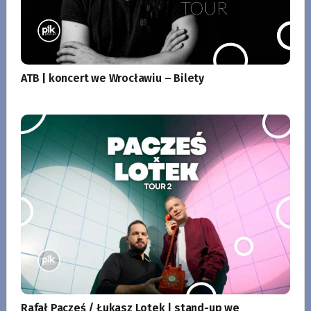
ATB | koncert we Wrocławiu – Bilety
Rafał Pacześ / Łukasz Lotek | stand-up we