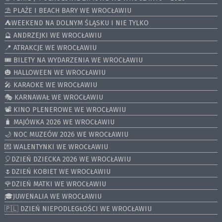
⛱️ PLAŻE I BEACH BARY WE WROCŁAWIU
⛺️WEEKEND NA DOLNYM ŚLĄSKU I NIE TYLKO
🔮 ANDRZEJKI WE WROCŁAWIU
📍 ATRAKCJE WE WROCŁAWIU
🎟️ BILETY NA WYDARZENIA WE WROCŁAWIU
🎃 HALLOWEEN WE WROCŁAWIU
🎤 KARAOKE WE WROCŁAWIU
🎭 KARNAWAŁ WE WROCŁAWIU
📽️ KINO PLENEROWE WE WROCŁAWIU
🧳 MAJÓWKA 2026 WE WROCŁAWIU
🌙 NOC MUZEÓW 2026 WE WROCŁAWIU
💌 WALENTYNKI WE WROCŁAWIU
🎈DZIEŃ DZIECKA 2026 WE WROCŁAWIU
🌷DZIEŃ KOBIET WE WROCŁAWIU
🌹DZIEŃ MATKI WE WROCŁAWIU
🎓JUWENALIA WE WROCŁAWIU
🇵🇱 DZIEŃ NIEPODLEGŁOŚCI WE WROCŁAWIU