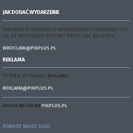
JAK DODAĆ WYDARZENIE
INFORMACJE PRASOWE O WYDARZENIACH ODBYWAJĄCYCH
SIĘ WE WROCŁAWIU PROSIMY PRZESYŁAĆ NA ADRES:
WROCLAW@PIKPLUS.PL
REKLAMA
PYTANIA W SPRAWIE
REKLAMY:
REKLAMA@PIKPLUS.PL
GRUPA MEDIALNA
PIKPLUS.PL
POBIERZ NASZE LOGO