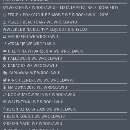
SYLWESTER WE WROCŁAWIU – LISTA IMPREZ, BALE, KONCERTY
⛄️ FERIE / PÓŁKOLONIE ZIMOWE WE WROCŁAWIU – 2026
⛱️ PLAŻE I BEACH BARY WE WROCŁAWIU
⛺️WEEKEND NA DOLNYM ŚLĄSKU I NIE TYLKO
🔮 ANDRZEJKI WE WROCŁAWIU
📍 ATRAKCJE WE WROCŁAWIU
🎟️ BILETY NA WYDARZENIA WE WROCŁAWIU
🎃 HALLOWEEN WE WROCŁAWIU
🎤 KARAOKE WE WROCŁAWIU
🎭 KARNAWAŁ WE WROCŁAWIU
📽️ KINO PLENEROWE WE WROCŁAWIU
🧳 MAJÓWKA 2026 WE WROCŁAWIU
🌙 NOC MUZEÓW 2026 WE WROCŁAWIU
💌 WALENTYNKI WE WROCŁAWIU
🎈DZIEŃ DZIECKA 2026 WE WROCŁAWIU
🌷DZIEŃ KOBIET WE WROCŁAWIU
🌹DZIEŃ MATKI WE WROCŁAWIU