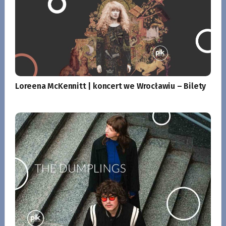
Loreena McKennitt | koncert we Wrocławiu – Bilety