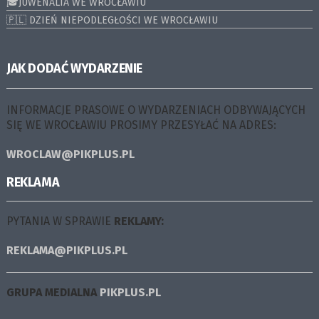
🎓JUWENALIA WE WROCŁAWIU
🇵🇱 DZIEŃ NIEPODLEGŁOŚCI WE WROCŁAWIU
JAK DODAĆ WYDARZENIE
INFORMACJE PRASOWE O WYDARZENIACH ODBYWAJĄCYCH
SIĘ WE WROCŁAWIU PROSIMY PRZESYŁAĆ NA ADRES:
WROCLAW@PIKPLUS.PL
REKLAMA
PYTANIA W SPRAWIE
REKLAMY:
REKLAMA@PIKPLUS.PL
GRUPA MEDIALNA
PIKPLUS.PL