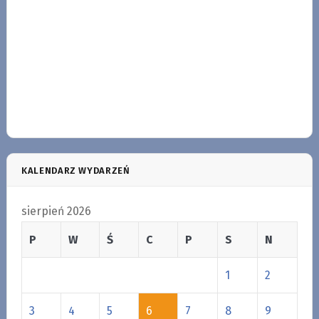
KALENDARZ WYDARZEŃ
sierpień 2026
P
W
Ś
C
P
S
N
1
2
3
4
5
6
7
8
9