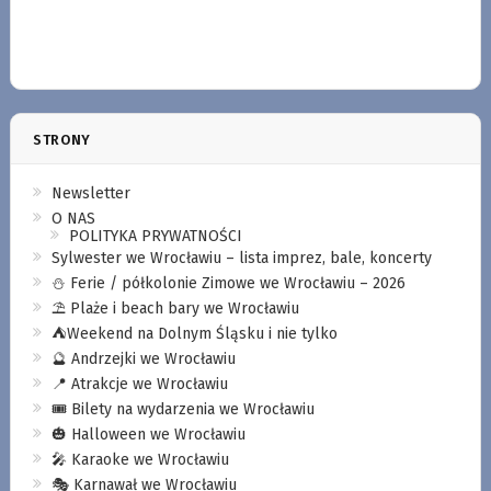
STRONY
Newsletter
O NAS
POLITYKA PRYWATNOŚCI
Sylwester we Wrocławiu – lista imprez, bale, koncerty
⛄️ Ferie / półkolonie Zimowe we Wrocławiu – 2026
⛱️ Plaże i beach bary we Wrocławiu
⛺️Weekend na Dolnym Śląsku i nie tylko
🔮 Andrzejki we Wrocławiu
📍 Atrakcje we Wrocławiu
🎟️ Bilety na wydarzenia we Wrocławiu
🎃 Halloween we Wrocławiu
🎤 Karaoke we Wrocławiu
🎭 Karnawał we Wrocławiu