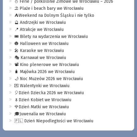
⛄️ Ferie / półkolonie Zimowe we Wrocławiu – 2026
⛱️ Plaże i beach bary we Wrocławiu
⛺️Weekend na Dolnym Śląsku i nie tylko
🔮 Andrzejki we Wrocławiu
📍 Atrakcje we Wrocławiu
🎟️ Bilety na wydarzenia we Wrocławiu
🎃 Halloween we Wrocławiu
🎤 Karaoke we Wrocławiu
🎭 Karnawał we Wrocławiu
📽️ Kino plenerowe we Wrocławiu
🧳 Majówka 2026 we Wrocławiu
🌙 Noc Muzeów 2026 we Wrocławiu
💌 Walentynki we Wrocławiu
🎈Dzień Dziecka 2026 we Wrocławiu
🌷Dzień Kobiet we Wrocławiu
🌹Dzień Matki we Wrocławiu
🎓Juwenalia we Wrocławiu
🇵🇱 Dzień Niepodległości we Wrocławiu