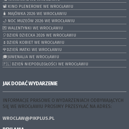
📽️ KINO PLENEROWE WE WROCŁAWIU
🧳 MAJÓWKA 2026 WE WROCŁAWIU
🌙 NOC MUZEÓW 2026 WE WROCŁAWIU
💌 WALENTYNKI WE WROCŁAWIU
🎈DZIEŃ DZIECKA 2026 WE WROCŁAWIU
🌷DZIEŃ KOBIET WE WROCŁAWIU
🌹DZIEŃ MATKI WE WROCŁAWIU
🎓JUWENALIA WE WROCŁAWIU
🇵🇱 DZIEŃ NIEPODLEGŁOŚCI WE WROCŁAWIU
JAK DODAĆ WYDARZENIE
INFORMACJE PRASOWE O WYDARZENIACH ODBYWAJĄCYCH
SIĘ WE WROCŁAWIU PROSIMY PRZESYŁAĆ NA ADRES:
WROCLAW@PIKPLUS.PL