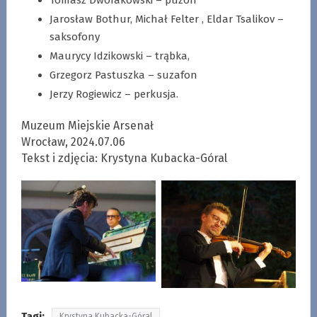
Tomasz Dworakowski – puzon
Jarosław Bothur, Michał Felter , Eldar Tsalikov –
saksofony
Maurycy Idzikowski – trąbka,
Grzegorz Pastuszka – suzafon
Jerzy Rogiewicz – perkusja.
Muzeum Miejskie Arsenał
Wrocław, 2024.07.06
Tekst i zdjęcia: Krystyna Kubacka-Góral
Tagi:
Krystyna Kubacka-Góral