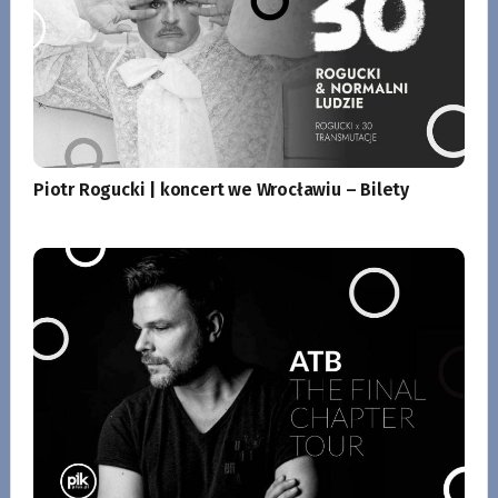
Piotr Rogucki | koncert we Wrocławiu – Bilety