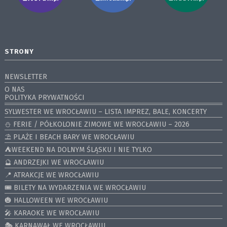
STRONY
NEWSLETTER
O NAS
POLITYKA PRYWATNOŚCI
SYLWESTER WE WROCŁAWIU – LISTA IMPREZ, BALE, KONCERTY
⛄️ FERIE / PÓŁKOLONIE ZIMOWE WE WROCŁAWIU – 2026
⛱️ PLAŻE I BEACH BARY WE WROCŁAWIU
⛺️WEEKEND NA DOLNYM ŚLĄSKU I NIE TYLKO
🔮 ANDRZEJKI WE WROCŁAWIU
📍 ATRAKCJE WE WROCŁAWIU
🎟️ BILETY NA WYDARZENIA WE WROCŁAWIU
🎃 HALLOWEEN WE WROCŁAWIU
🎤 KARAOKE WE WROCŁAWIU
🎭 KARNAWAŁ WE WROCŁAWIU