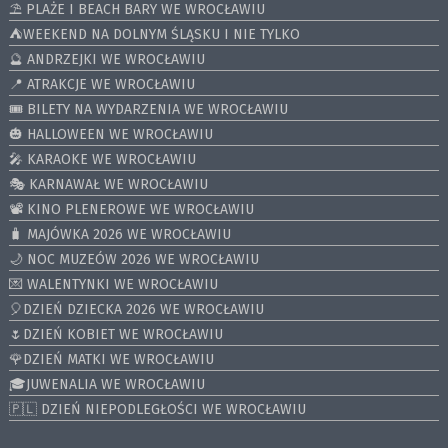
⛱️ PLAŻE I BEACH BARY WE WROCŁAWIU
⛺️WEEKEND NA DOLNYM ŚLĄSKU I NIE TYLKO
🔮 ANDRZEJKI WE WROCŁAWIU
📍 ATRAKCJE WE WROCŁAWIU
🎟️ BILETY NA WYDARZENIA WE WROCŁAWIU
🎃 HALLOWEEN WE WROCŁAWIU
🎤 KARAOKE WE WROCŁAWIU
🎭 KARNAWAŁ WE WROCŁAWIU
📽️ KINO PLENEROWE WE WROCŁAWIU
🧳 MAJÓWKA 2026 WE WROCŁAWIU
🌙 NOC MUZEÓW 2026 WE WROCŁAWIU
💌 WALENTYNKI WE WROCŁAWIU
🎈DZIEŃ DZIECKA 2026 WE WROCŁAWIU
🌷DZIEŃ KOBIET WE WROCŁAWIU
🌹DZIEŃ MATKI WE WROCŁAWIU
🎓JUWENALIA WE WROCŁAWIU
🇵🇱 DZIEŃ NIEPODLEGŁOŚCI WE WROCŁAWIU