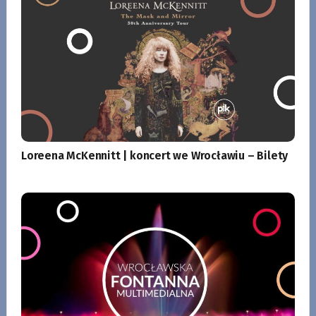
Loreena McKennitt | koncert we Wrocławiu – Bilety