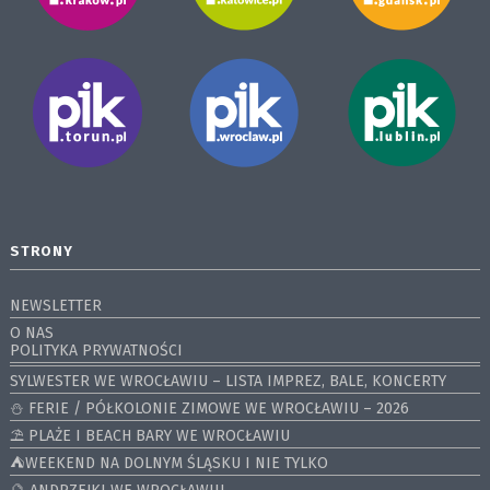
STRONY
NEWSLETTER
O NAS
POLITYKA PRYWATNOŚCI
SYLWESTER WE WROCŁAWIU – LISTA IMPREZ, BALE, KONCERTY
⛄️ FERIE / PÓŁKOLONIE ZIMOWE WE WROCŁAWIU – 2026
⛱️ PLAŻE I BEACH BARY WE WROCŁAWIU
⛺️WEEKEND NA DOLNYM ŚLĄSKU I NIE TYLKO