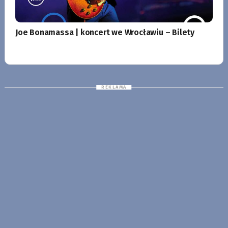
Joe Bonamassa | koncert we Wrocławiu – Bilety