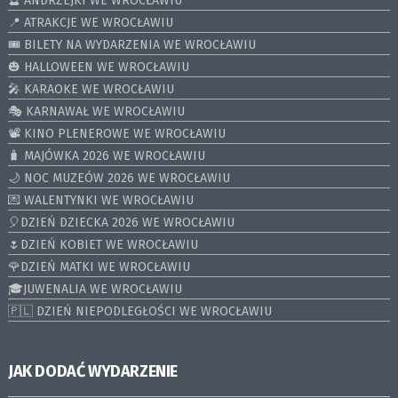
🔮 ANDRZEJKI WE WROCŁAWIU
📍 ATRAKCJE WE WROCŁAWIU
🎟️ BILETY NA WYDARZENIA WE WROCŁAWIU
🎃 HALLOWEEN WE WROCŁAWIU
🎤 KARAOKE WE WROCŁAWIU
🎭 KARNAWAŁ WE WROCŁAWIU
📽️ KINO PLENEROWE WE WROCŁAWIU
🧳 MAJÓWKA 2026 WE WROCŁAWIU
🌙 NOC MUZEÓW 2026 WE WROCŁAWIU
💌 WALENTYNKI WE WROCŁAWIU
🎈DZIEŃ DZIECKA 2026 WE WROCŁAWIU
🌷DZIEŃ KOBIET WE WROCŁAWIU
🌹DZIEŃ MATKI WE WROCŁAWIU
🎓JUWENALIA WE WROCŁAWIU
🇵🇱 DZIEŃ NIEPODLEGŁOŚCI WE WROCŁAWIU
JAK DODAĆ WYDARZENIE