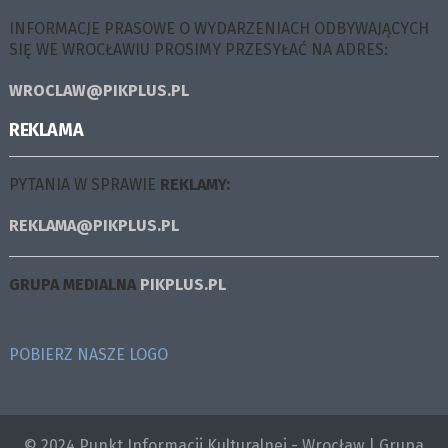
INFORMACJE PRASOWE O WYDARZENIACH ODBYWAJĄCYCH
SIĘ WE WROCŁAWIU PROSIMY PRZESYŁAĆ NA ADRES:
WROCLAW@PIKPLUS.PL
REKLAMA
PYTANIA W SPRAWIE
REKLAMY:
REKLAMA@PIKPLUS.PL
GRUPA MEDIALNA
PIKPLUS.PL
POBIERZ NASZE LOGO
© 2024 Punkt Informacji Kulturalnej - Wrocław | Grupa