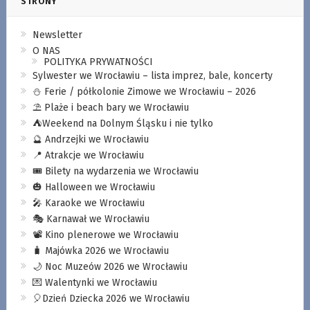
STRONY
Newsletter
O NAS
POLITYKA PRYWATNOŚCI
Sylwester we Wrocławiu – lista imprez, bale, koncerty
⛄️ Ferie / półkolonie Zimowe we Wrocławiu – 2026
⛱️ Plaże i beach bary we Wrocławiu
⛺️Weekend na Dolnym Śląsku i nie tylko
🔮 Andrzejki we Wrocławiu
📍 Atrakcje we Wrocławiu
🎟️ Bilety na wydarzenia we Wrocławiu
🎃 Halloween we Wrocławiu
🎤 Karaoke we Wrocławiu
🎭 Karnawał we Wrocławiu
📽️ Kino plenerowe we Wrocławiu
🧳 Majówka 2026 we Wrocławiu
🌙 Noc Muzeów 2026 we Wrocławiu
💌 Walentynki we Wrocławiu
🎈Dzień Dziecka 2026 we Wrocławiu