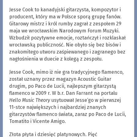
Jesse Cook to kanadyjski gitarzysta, kompozytor i
producent, który ma w Polsce sporą grupę fanów.
Gitarowy mistrz i król rumby zagrał z zespołem 29
maja we wrocławskim Narodowym Forum Muzyki.
Wzbudził pozytywne emocje, roztańczył i rozklaskał
wrocławską publiczność. Nie obyło się bez bisów i
znakomitego utworu zaśpiewanego i zagranego bez
nagłośnienia w duecie z kolegą z zespołu.
Jesse Cook, mimo iż nie gra tradycyjnego flamenco,
został uznany przez magazyn Acoustic Guitar
drugim, po Paco de Lucíi, najlepszym gitarzystą
flamenco w 2009 r. W b.r. Dan Farrant na portalu
Hello Music Theory
usytuował Jesse’go w pierwszej
11-stce największych i najbardziej znanych
gitarzystów flamenco świata, zaraz po Paco de Lucíi,
Tomatito i Vicente Amigo.
Złota płyta i dziesięć platynowych. Pięć