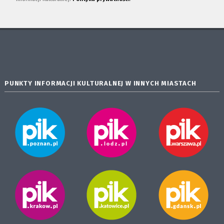
PUNKTY INFORMACJI KULTURALNEJ W INNYCH MIASTACH