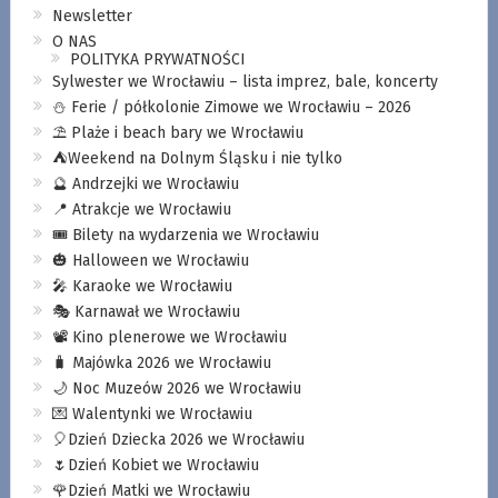
Newsletter
O NAS
POLITYKA PRYWATNOŚCI
Sylwester we Wrocławiu – lista imprez, bale, koncerty
⛄️ Ferie / półkolonie Zimowe we Wrocławiu – 2026
⛱️ Plaże i beach bary we Wrocławiu
⛺️Weekend na Dolnym Śląsku i nie tylko
🔮 Andrzejki we Wrocławiu
📍 Atrakcje we Wrocławiu
🎟️ Bilety na wydarzenia we Wrocławiu
🎃 Halloween we Wrocławiu
🎤 Karaoke we Wrocławiu
🎭 Karnawał we Wrocławiu
📽️ Kino plenerowe we Wrocławiu
🧳 Majówka 2026 we Wrocławiu
🌙 Noc Muzeów 2026 we Wrocławiu
💌 Walentynki we Wrocławiu
🎈Dzień Dziecka 2026 we Wrocławiu
🌷Dzień Kobiet we Wrocławiu
🌹Dzień Matki we Wrocławiu