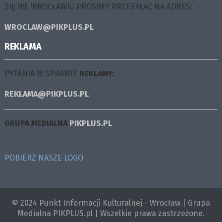
SIĘ WE WROCŁAWIU PROSIMY PRZESYŁAĆ NA ADRES:
WROCLAW@PIKPLUS.PL
REKLAMA
PYTANIA W SPRAWIE
REKLAMY:
REKLAMA@PIKPLUS.PL
GRUPA MEDIALNA
PIKPLUS.PL
POBIERZ NASZE LOGO
© 2024 Punkt Informacji Kulturalnej - Wrocław | Grupa
Medialna PIKPLUS.pl | Wszelkie prawa zastrzeżone.