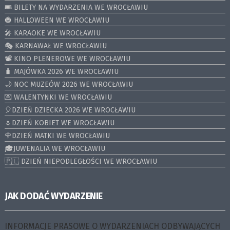
🎟️ BILETY NA WYDARZENIA WE WROCŁAWIU
🎃 HALLOWEEN WE WROCŁAWIU
🎤 KARAOKE WE WROCŁAWIU
🎭 KARNAWAŁ WE WROCŁAWIU
📽️ KINO PLENEROWE WE WROCŁAWIU
🧳 MAJÓWKA 2026 WE WROCŁAWIU
🌙 NOC MUZEÓW 2026 WE WROCŁAWIU
💌 WALENTYNKI WE WROCŁAWIU
🎈DZIEŃ DZIECKA 2026 WE WROCŁAWIU
🌷DZIEŃ KOBIET WE WROCŁAWIU
🌹DZIEŃ MATKI WE WROCŁAWIU
🎓JUWENALIA WE WROCŁAWIU
🇵🇱 DZIEŃ NIEPODLEGŁOŚCI WE WROCŁAWIU
JAK DODAĆ WYDARZENIE
INFORMACJE PRASOWE O WYDARZENIACH ODBYWAJĄCYCH