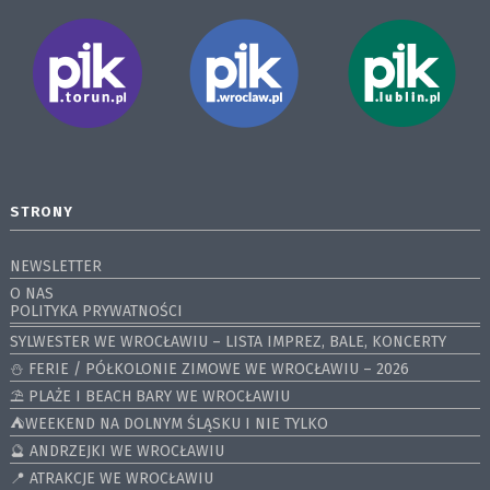
STRONY
NEWSLETTER
O NAS
POLITYKA PRYWATNOŚCI
SYLWESTER WE WROCŁAWIU – LISTA IMPREZ, BALE, KONCERTY
⛄️ FERIE / PÓŁKOLONIE ZIMOWE WE WROCŁAWIU – 2026
⛱️ PLAŻE I BEACH BARY WE WROCŁAWIU
⛺️WEEKEND NA DOLNYM ŚLĄSKU I NIE TYLKO
🔮 ANDRZEJKI WE WROCŁAWIU
📍 ATRAKCJE WE WROCŁAWIU