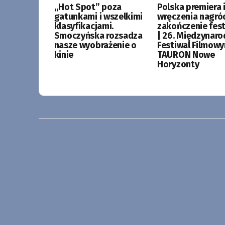
„Hot Spot” poza
Polska premiera i
gatunkami i wszelkimi
wręczenia nagró
klasyfikacjami.
zakończenie fes
Smoczyńska rozsadza
| 26. Międzynar
nasze wyobrażenie o
Festiwal Filmow
kinie
TAURON Nowe
Horyzonty