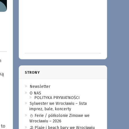
m
STRONY
ką
Newsletter
O NAS
POLITYKA PRYWATNOŚCI
Sylwester we Wrocławiu – lista
imprez, bale, koncerty
⛄️ Ferie / półkolonie Zimowe we
Wrocławiu – 2026
 to
⛱️ Plaże i beach bary we Wrocławiu