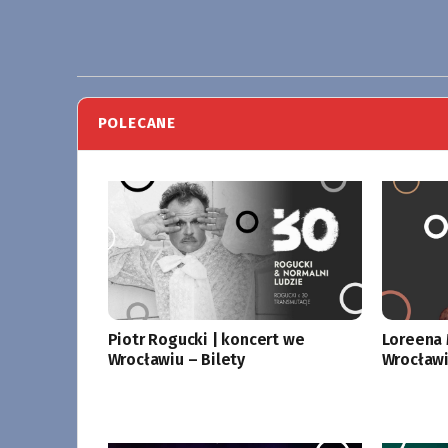
POLECANE
Piotr Rogucki | koncert we
Loreena 
Wrocławiu – Bilety
Wrocławi