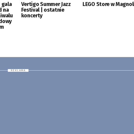
 gala
Vertigo Summer Jazz
LEGO Store w Magnoli
d na
Festival | ostatnie
tiwalu
koncerty
odowy
ym