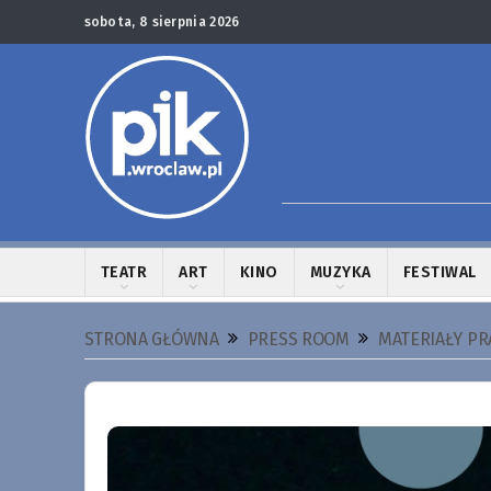
sobota, 8 sierpnia 2026
TEATR
ART
KINO
MUZYKA
FESTIWAL
STRONA GŁÓWNA
PRESS ROOM
MATERIAŁY P