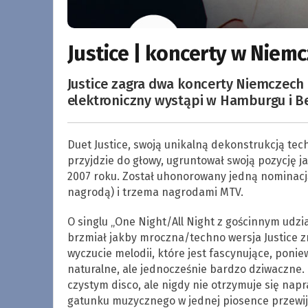
Justice | koncerty w Niem
Justice zagra dwa koncerty Niemczech 
elektroniczny wystąpi w Hamburgu i Be
Duet Justice, swoją unikalną dekonstrukcją tech
przyjdzie do głowy, ugruntował swoją pozycję j
2007 roku. Został uhonorowany jedną nominacj
nagrodą) i trzema nagrodami MTV.
O singlu „One Night/All Night z gościnnym udzi
brzmiał jakby mroczna/techno wersja Justice z
wyczucie melodii, które jest fascynujące, ponie
naturalne, ale jednocześnie bardzo dziwaczne.
czystym disco, ale nigdy nie otrzymuje się na
gatunku muzycznego w jednej piosence przewija