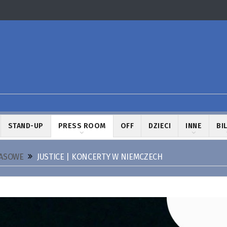
STAND-UP
PRESS ROOM
OFF
DZIECI
INNE
BI
RASOWE
JUSTICE | KONCERTY W NIEMCZECH