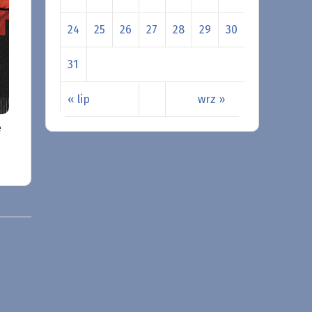
24
25
26
27
28
29
30
31
« lip
wrz »
e