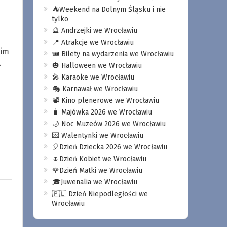
⛺️Weekend na Dolnym Śląsku i nie
tylko
🔮 Andrzejki we Wrocławiu
📍 Atrakcje we Wrocławiu
 im
🎟️ Bilety na wydarzenia we Wrocławiu
.
🎃 Halloween we Wrocławiu
🎤 Karaoke we Wrocławiu
🎭 Karnawał we Wrocławiu
📽️ Kino plenerowe we Wrocławiu
🧳 Majówka 2026 we Wrocławiu
🌙 Noc Muzeów 2026 we Wrocławiu
💌 Walentynki we Wrocławiu
🎈Dzień Dziecka 2026 we Wrocławiu
🌷Dzień Kobiet we Wrocławiu
🌹Dzień Matki we Wrocławiu
🎓Juwenalia we Wrocławiu
🇵🇱 Dzień Niepodległości we
Wrocławiu