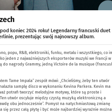
czech
pod koniec 2024 roku! Legendarny francuski duet
rlinie, prezentując swój najnowszy album.
no, popu, R&B, elektroniki, funku, metalu i wszystkiego, co i
ako jeden z najważniejszych eksporterów muzyki we Francji w
ą do nagrody Grammy, jedną Victoire de la musique (francus
ałem Tame Impala” zespół mówi: „Chcieliśmy, żeby ten utwór
nalazła samplę disco w wykonaniu Kevina Parkera. Kevin ma
waż potrafi tworzyć melodyjne motywy, które są proste i
 Ten utwór oscyluje między czystą muzyką elektroniczną a
prawdę obu jednocześnie”. Pomysł na natychmiastową zmianę
 się przez całą płytę i być może najbardziej wyraźnie można