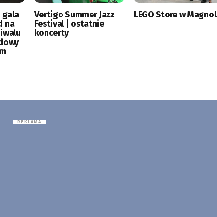
 gala
Vertigo Summer Jazz
LEGO Store w Magnoli
d na
Festival | ostatnie
tiwalu
koncerty
odowy
ym