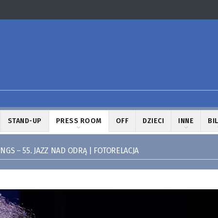
STAND-UP
PRESS ROOM
OFF
DZIECI
INNE
BI
GS – 55. JAZZ NAD ODRĄ | FOTORELACJA