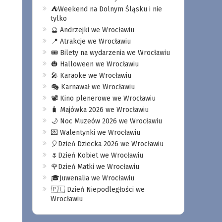
⛺️Weekend na Dolnym Śląsku i nie
tylko
🔮 Andrzejki we Wrocławiu
📍 Atrakcje we Wrocławiu
🎟️ Bilety na wydarzenia we Wrocławiu
🎃 Halloween we Wrocławiu
🎤 Karaoke we Wrocławiu
🎭 Karnawał we Wrocławiu
📽️ Kino plenerowe we Wrocławiu
🧳 Majówka 2026 we Wrocławiu
🌙 Noc Muzeów 2026 we Wrocławiu
💌 Walentynki we Wrocławiu
🎈Dzień Dziecka 2026 we Wrocławiu
🌷Dzień Kobiet we Wrocławiu
🌹Dzień Matki we Wrocławiu
🎓Juwenalia we Wrocławiu
🇵🇱 Dzień Niepodległości we
Wrocławiu