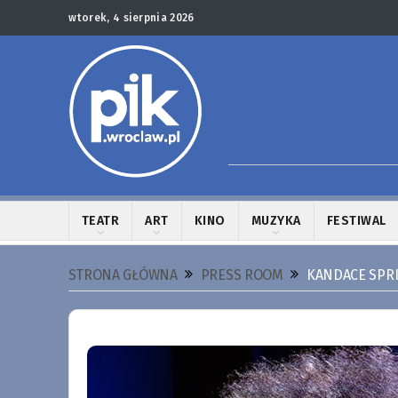
wtorek, 4 sierpnia 2026
TEATR
ART
KINO
MUZYKA
FESTIWAL
STRONA GŁÓWNA
PRESS ROOM
KANDACE SPRIN