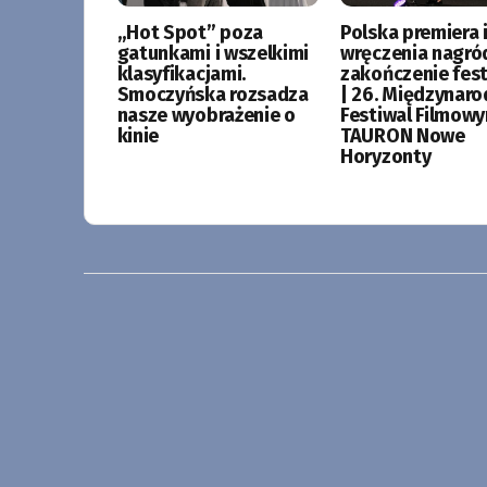
„Hot Spot” poza
Polska premiera i
gatunkami i wszelkimi
wręczenia nagró
klasyfikacjami.
zakończenie fes
Smoczyńska rozsadza
| 26. Międzynar
nasze wyobrażenie o
Festiwal Filmow
kinie
TAURON Nowe
Horyzonty