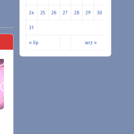
24
25
26
27
28
29
30
31
« lip
wrz »