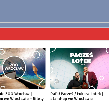
ie ZOO Wrocław |
Rafał Pacześ / Łukasz Lotek |
um we Wrocławiu – Bilety
stand-up we Wrocławiu