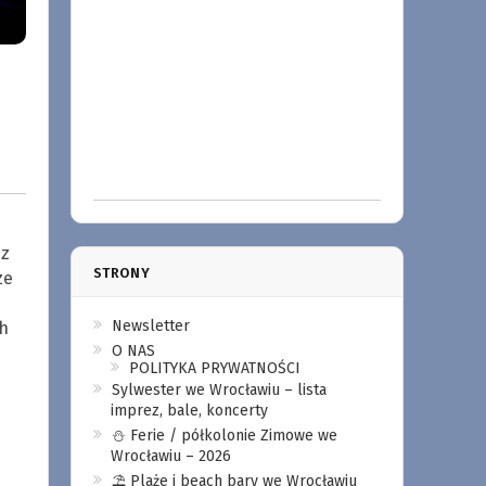
 z
STRONY
ze
Newsletter
ch
O NAS
POLITYKA PRYWATNOŚCI
Sylwester we Wrocławiu – lista
imprez, bale, koncerty
⛄️ Ferie / półkolonie Zimowe we
Wrocławiu – 2026
⛱️ Plaże i beach bary we Wrocławiu