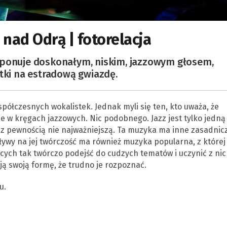
 nad Odrą | fotorelacja
sponuje doskonałym, niskim, jazzowym głosem,
atki na estradową gwiazdę.
półczesnych wokalistek. Jednak myli się ten, kto uważa, że
 w kręgach jazzowych. Nic podobnego. Jazz jest tylko jedną
I z pewnością nie najważniejszą. Ta muzyka ma inne zasadnic
wpływy na jej twórczość ma również muzyka popularna, z której
iących tak twórczo podejść do cudzych tematów i uczynić z ni
ją swoją formę, że trudno je rozpoznać.
u.