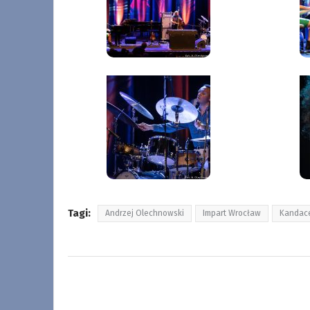
Tagi:
Andrzej Olechnowski
Impart Wrocław
Kandace