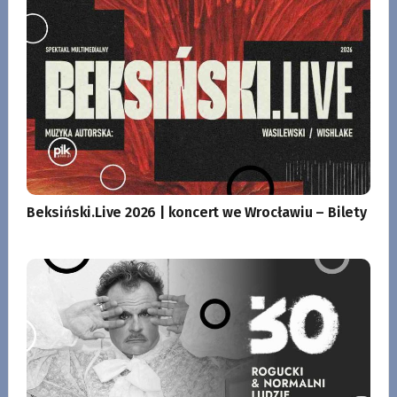
Beksiński.Live 2026 | koncert we Wrocławiu – Bilety