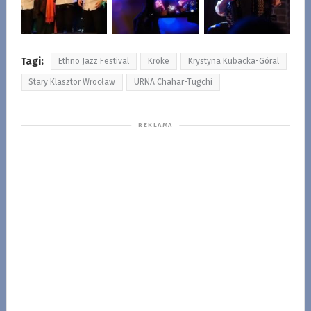
Tagi:
Ethno Jazz Festival
Kroke
Krystyna Kubacka-Góral
Stary Klasztor Wrocław
URNA Chahar-Tugchi