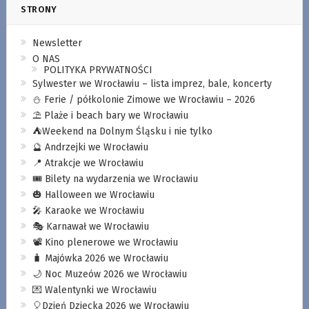
STRONY
Newsletter
O NAS
POLITYKA PRYWATNOŚCI
Sylwester we Wrocławiu – lista imprez, bale, koncerty
⛄️ Ferie / półkolonie Zimowe we Wrocławiu – 2026
⛱️ Plaże i beach bary we Wrocławiu
⛺️Weekend na Dolnym Śląsku i nie tylko
🔮 Andrzejki we Wrocławiu
📍 Atrakcje we Wrocławiu
🎟️ Bilety na wydarzenia we Wrocławiu
🎃 Halloween we Wrocławiu
🎤 Karaoke we Wrocławiu
🎭 Karnawał we Wrocławiu
📽️ Kino plenerowe we Wrocławiu
🧳 Majówka 2026 we Wrocławiu
🌙 Noc Muzeów 2026 we Wrocławiu
💌 Walentynki we Wrocławiu
🎈Dzień Dziecka 2026 we Wrocławiu