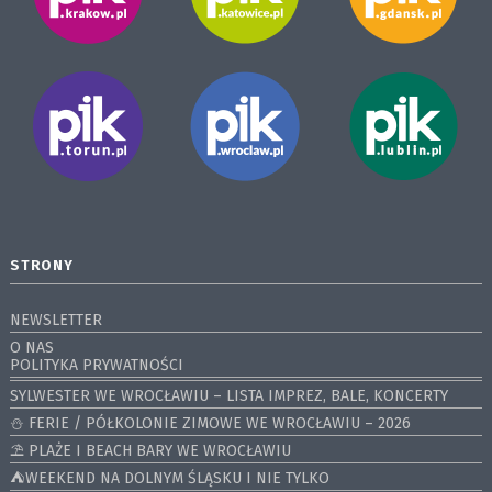
STRONY
NEWSLETTER
O NAS
POLITYKA PRYWATNOŚCI
SYLWESTER WE WROCŁAWIU – LISTA IMPREZ, BALE, KONCERTY
⛄️ FERIE / PÓŁKOLONIE ZIMOWE WE WROCŁAWIU – 2026
⛱️ PLAŻE I BEACH BARY WE WROCŁAWIU
⛺️WEEKEND NA DOLNYM ŚLĄSKU I NIE TYLKO