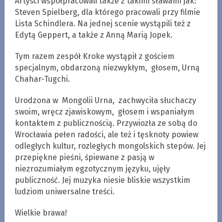
Artyści współpracowali także z takimi sławami jak:
Steven Spielberg, dla którego pracowali przy filmie
Lista Schindlera. Na jednej scenie wystąpili też z
Edytą Geppert, a także z Anną Marią Jopek.
Tym razem zespół Kroke wystąpił z gościem
specjalnym, obdarzoną niezwykłym, głosem, Urną
Chahar-Tugchi.
Urodzona w Mongolii Urna, zachwyciła słuchaczy
swoim, wręcz zjawiskowym, głosem i wspaniałym
kontaktem z publicznością. Przywiozła ze sobą do
Wrocławia pełen radości, ale też i tęsknoty powiew
odległych kultur, rozległych mongolskich stepów. Jej
przepiękne pieśni, śpiewane z pasją w
niezrozumiałym egzotycznym języku, ujęły
publiczność. Jej muzyka niesie bliskie wszystkim
ludziom uniwersalne treści.
Wielkie brawa!