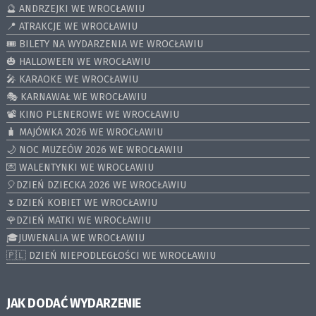
🔮 ANDRZEJKI WE WROCŁAWIU
📍 ATRAKCJE WE WROCŁAWIU
🎟️ BILETY NA WYDARZENIA WE WROCŁAWIU
🎃 HALLOWEEN WE WROCŁAWIU
🎤 KARAOKE WE WROCŁAWIU
🎭 KARNAWAŁ WE WROCŁAWIU
📽️ KINO PLENEROWE WE WROCŁAWIU
🧳 MAJÓWKA 2026 WE WROCŁAWIU
🌙 NOC MUZEÓW 2026 WE WROCŁAWIU
💌 WALENTYNKI WE WROCŁAWIU
🎈DZIEŃ DZIECKA 2026 WE WROCŁAWIU
🌷DZIEŃ KOBIET WE WROCŁAWIU
🌹DZIEŃ MATKI WE WROCŁAWIU
🎓JUWENALIA WE WROCŁAWIU
🇵🇱 DZIEŃ NIEPODLEGŁOŚCI WE WROCŁAWIU
JAK DODAĆ WYDARZENIE