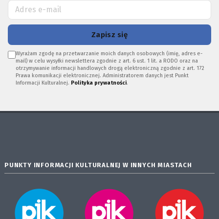
Zapisz się
Wyrażam zgodę na przetwarzanie moich danych osobowych (imię, adres e-
mail) w celu wysyłki newslettera zgodnie z art. 6 ust. 1 lit. a RODO oraz na
otrzymywanie informacji handlowych drogą elektroniczną zgodnie z art. 172
Prawa komunikacji elektronicznej. Administratorem danych jest Punkt
Informacji Kulturalnej.
Polityka prywatności
.
PUNKTY INFORMACJI KULTURALNEJ W INNYCH MIASTACH