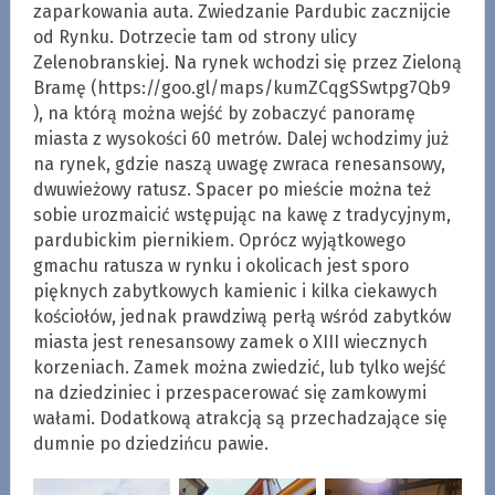
zaparkowania auta. Zwiedzanie Pardubic zacznijcie
od Rynku. Dotrzecie tam od strony ulicy
Zelenobranskiej. Na rynek wchodzi się przez Zieloną
Bramę (https://goo.gl/maps/kumZCqgSSwtpg7Qb9
), na którą można wejść by zobaczyć panoramę
miasta z wysokości 60 metrów. Dalej wchodzimy już
na rynek, gdzie naszą uwagę zwraca renesansowy,
dwuwieżowy ratusz. Spacer po mieście można też
sobie urozmaicić wstępując na kawę z tradycyjnym,
pardubickim piernikiem. Oprócz wyjątkowego
gmachu ratusza w rynku i okolicach jest sporo
pięknych zabytkowych kamienic i kilka ciekawych
kościołów, jednak prawdziwą perłą wśród zabytków
miasta jest renesansowy zamek o XIII wiecznych
korzeniach. Zamek można zwiedzić, lub tylko wejść
na dziedziniec i przespacerować się zamkowymi
wałami. Dodatkową atrakcją są przechadzające się
dumnie po dziedzińcu pawie.