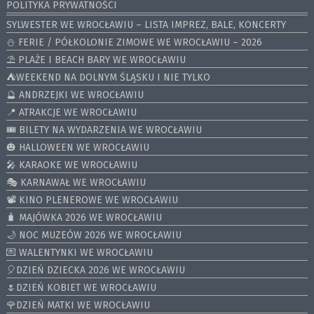
POLITYKA PRYWATNOŚCI
SYLWESTER WE WROCŁAWIU – LISTA IMPREZ, BALE, KONCERTY
⛄️ FERIE / PÓŁKOLONIE ZIMOWE WE WROCŁAWIU – 2026
⛱️ PLAŻE I BEACH BARY WE WROCŁAWIU
⛺️WEEKEND NA DOLNYM ŚLĄSKU I NIE TYLKO
🔮 ANDRZEJKI WE WROCŁAWIU
📍 ATRAKCJE WE WROCŁAWIU
🎟️ BILETY NA WYDARZENIA WE WROCŁAWIU
🎃 HALLOWEEN WE WROCŁAWIU
🎤 KARAOKE WE WROCŁAWIU
🎭 KARNAWAŁ WE WROCŁAWIU
📽️ KINO PLENEROWE WE WROCŁAWIU
🧳 MAJÓWKA 2026 WE WROCŁAWIU
🌙 NOC MUZEÓW 2026 WE WROCŁAWIU
💌 WALENTYNKI WE WROCŁAWIU
🎈DZIEŃ DZIECKA 2026 WE WROCŁAWIU
🌷DZIEŃ KOBIET WE WROCŁAWIU
🌹DZIEŃ MATKI WE WROCŁAWIU