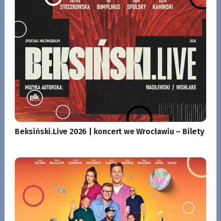
Beksiński.Live 2026 | koncert we Wrocławiu – Bilety