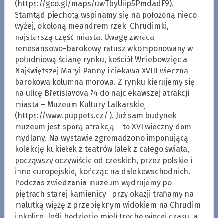
(https://goo.gl/maps/uwTbyUiip5PmdadF9).
Stamtąd piechotą wspinamy się na położoną nieco
wyżej, okoloną meandrem rzeki Chrudimki,
najstarszą część miasta. Uwagę zwraca
renesansowo-barokowy ratusz wkomponowany w
południową ścianę rynku, kościół Wniebowzięcia
Najświętszej Maryi Panny i ciekawa XVIII wieczna
barokowa kolumna morowa. Z rynku kierujemy się
na ulicę Břetislavova 74 do najciekawszej atrakcji
miasta – Muzeum Kultury Lalkarskiej
(https://www.puppets.cz/ ). Już sam budynek
muzeum jest sporą atrakcją – to XVI wieczny dom
mydlany. Na wystawie zgromadzono imponującą
kolekcję kukiełek z teatrów lalek z całego świata,
począwszy oczywiście od czeskich, przez polskie i
inne europejskie, kończąc na dalekowschodnich.
Podczas zwiedzania muzeum wędrujemy po
piętrach starej kamienicy i przy okazji trafiamy na
malutką więżę z przepięknym widokiem na Chrudim
i okolicę. Jeśli będziecie mieli trochę więcej czasu, a