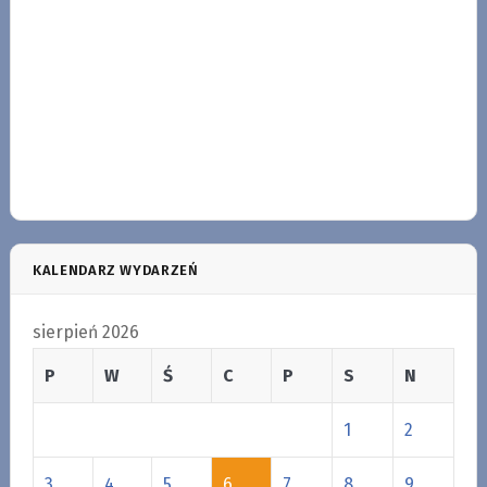
KALENDARZ WYDARZEŃ
sierpień 2026
P
W
Ś
C
P
S
N
1
2
3
4
5
6
7
8
9