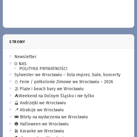
STRONY
Newsletter
O NAS
POLITYKA PRYWATNOŚCI
Sylwester we Wrocławiu – lista imprez, bale, koncerty
⛄️ Ferie / półkolonie Zimowe we Wrocławiu – 2026
⛱️ Plaże i beach bary we Wrocławiu
⛺️Weekend na Dolnym Śląsku i nie tylko
🔮 Andrzejki we Wrocławiu
📍 Atrakcje we Wrocławiu
🎟️ Bilety na wydarzenia we Wrocławiu
🎃 Halloween we Wrocławiu
🎤 Karaoke we Wrocławiu