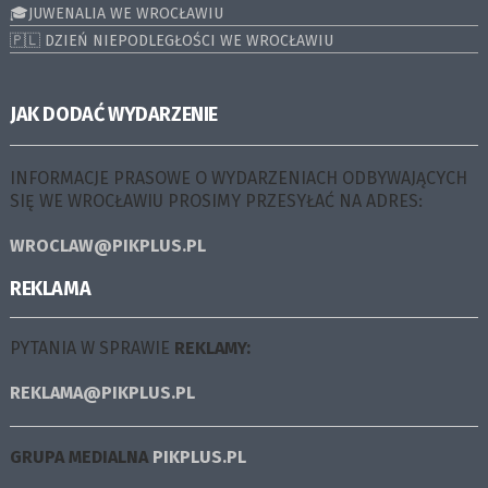
🎓JUWENALIA WE WROCŁAWIU
🇵🇱 DZIEŃ NIEPODLEGŁOŚCI WE WROCŁAWIU
JAK DODAĆ WYDARZENIE
INFORMACJE PRASOWE O WYDARZENIACH ODBYWAJĄCYCH
SIĘ WE WROCŁAWIU PROSIMY PRZESYŁAĆ NA ADRES:
WROCLAW@PIKPLUS.PL
REKLAMA
PYTANIA W SPRAWIE
REKLAMY:
REKLAMA@PIKPLUS.PL
GRUPA MEDIALNA
PIKPLUS.PL