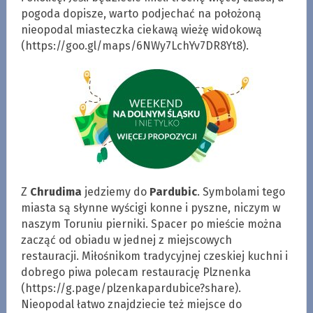
pogoda dopisze, warto podjechać na położoną
nieopodal miasteczka ciekawą wieżę widokową
(https://goo.gl/maps/6NWy7LchYv7DR8Yt8).
Z
Chrudima
jedziemy do
Pardubic
. Symbolami tego
miasta są słynne wyścigi konne i pyszne, niczym w
naszym Toruniu pierniki. Spacer po mieście można
zacząć od obiadu w jednej z miejscowych
restauracji. Miłośnikom tradycyjnej czeskiej kuchni i
dobrego piwa polecam restaurację Plznenka
(https://g.page/plzenkapardubice?share).
Nieopodal łatwo znajdziecie też miejsce do