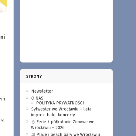
ni
STRONY
Newsletter
O NAS
ym
POLITYKA PRYWATNOŚCI
Sylwester we Wrocławiu – lista
imprez, bale, koncerty
na
⛄️ Ferie / półkolonie Zimowe we
Wrocławiu – 2026
⛱️ Plaże i beach bary we Wrocławiu