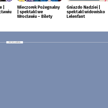
e |
Wieczorek Pożegnalny
Gniazdo Nadziei |
cławiu
| spektakl we
spektakl widowisko
Wrocławiu – Bilety
Lelenfant