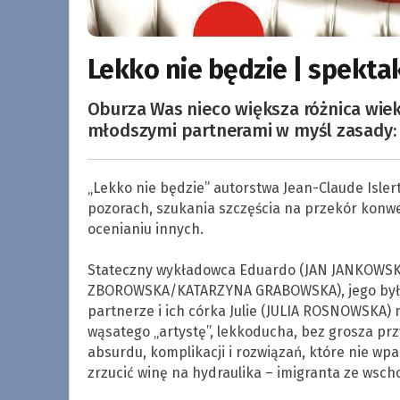
Lekko nie będzie | spekta
Oburza Was nieco większa różnica wie
młodszymi partnerami w myśl zasady: M
„Lekko nie będzie” autorstwa Jean-Claude Isler
pozorach, szukania szczęścia na przekór konwe
ocenianiu innych.
.
Stateczny wykładowca Eduardo (JAN JANKOWSKI
ZBOROWSKA/KATARZYNA GRABOWSKA), jego był
partnerze i ich córka Julie (JULIA ROSNOWSKA)
wąsatego „artystę”, lekkoducha, bez grosza pr
absurdu, komplikacji i rozwiązań, które nie w
zrzucić winę na hydraulika – imigranta ze wsc