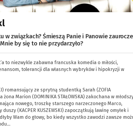
kl
ku w związkach? Śmieszą Panie i Panowie zaurocze
nie by się to nie przydarzyło?
t’a to niezwykle zabawna francuska komedia o miłości,
nansom, tolerancji dla własnych wybryków i hipokryzji w
) romansujący ze sprytną studentką Sarah (ZOFIA
a żona Marion (DOMINIKA STAŁOWSKA) zakochana w młodsz
 mająca nowego, troszkę starszego narzeczonego Marco,
zy duszy (KACPER KUSZEWSKI) zapoczątkują lawinę omyłek i
padłyby Wam do głowy, bo kiedy wszystko zawodzi zawsze moż
hodu…