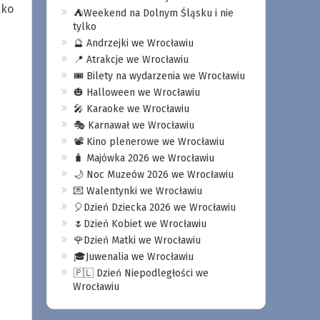
kko
⛺️Weekend na Dolnym Śląsku i nie
tylko
🔮 Andrzejki we Wrocławiu
📍 Atrakcje we Wrocławiu
🎟️ Bilety na wydarzenia we Wrocławiu
🎃 Halloween we Wrocławiu
🎤 Karaoke we Wrocławiu
🎭 Karnawał we Wrocławiu
📽️ Kino plenerowe we Wrocławiu
🧳 Majówka 2026 we Wrocławiu
🌙 Noc Muzeów 2026 we Wrocławiu
💌 Walentynki we Wrocławiu
🎈Dzień Dziecka 2026 we Wrocławiu
🌷Dzień Kobiet we Wrocławiu
🌹Dzień Matki we Wrocławiu
🎓Juwenalia we Wrocławiu
🇵🇱 Dzień Niepodległości we
Wrocławiu