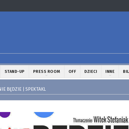
STAND-UP
PRESS ROOM
OFF
DZIECI
INNE
BI
IE BĘDZIE | SPEKTAKL