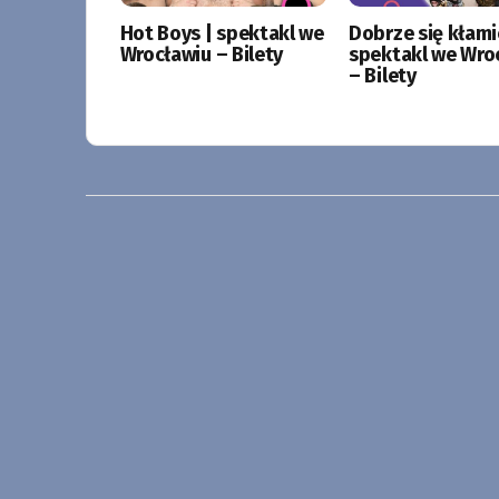
Hot Boys | spektakl we
Dobrze się kłami
Wrocławiu – Bilety
spektakl we Wro
– Bilety