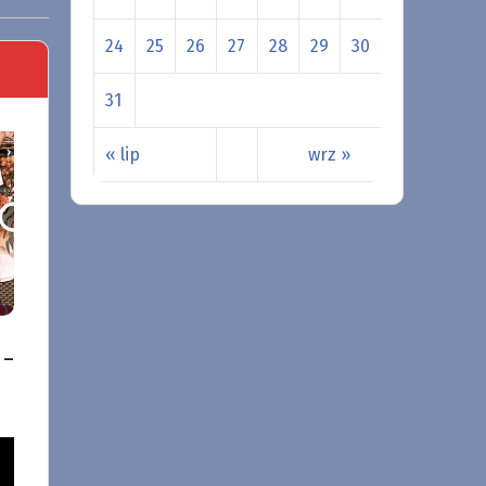
24
25
26
27
28
29
30
31
« lip
wrz »
 –