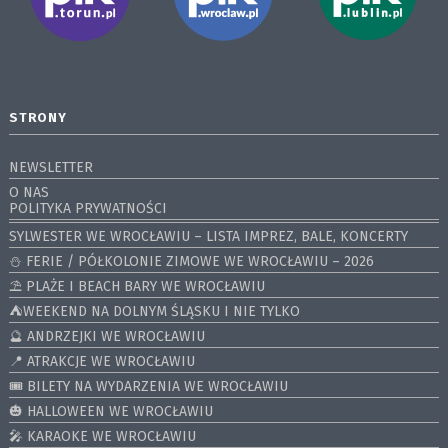
STRONY
NEWSLETTER
O NAS
POLITYKA PRYWATNOŚCI
SYLWESTER WE WROCŁAWIU – LISTA IMPREZ, BALE, KONCERTY
⛄️ FERIE / PÓŁKOLONIE ZIMOWE WE WROCŁAWIU – 2026
⛱️ PLAŻE I BEACH BARY WE WROCŁAWIU
⛺️WEEKEND NA DOLNYM ŚLĄSKU I NIE TYLKO
🔮 ANDRZEJKI WE WROCŁAWIU
📍 ATRAKCJE WE WROCŁAWIU
🎟️ BILETY NA WYDARZENIA WE WROCŁAWIU
🎃 HALLOWEEN WE WROCŁAWIU
🎤 KARAOKE WE WROCŁAWIU