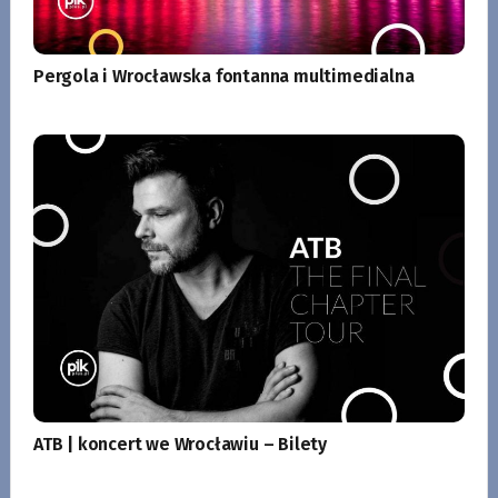
Pergola i Wrocławska fontanna multimedialna
ATB | koncert we Wrocławiu – Bilety