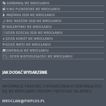
🎭 KARNAWAŁ WE WROCŁAWIU
📽️ KINO PLENEROWE WE WROCŁAWIU
🧳 MAJÓWKA 2026 WE WROCŁAWIU
🌙 NOC MUZEÓW 2026 WE WROCŁAWIU
💌 WALENTYNKI WE WROCŁAWIU
🎈DZIEŃ DZIECKA 2026 WE WROCŁAWIU
🌷DZIEŃ KOBIET WE WROCŁAWIU
🌹DZIEŃ MATKI WE WROCŁAWIU
🎓JUWENALIA WE WROCŁAWIU
🇵🇱 DZIEŃ NIEPODLEGŁOŚCI WE WROCŁAWIU
JAK DODAĆ WYDARZENIE
INFORMACJE PRASOWE O WYDARZENIACH ODBYWAJĄCYCH
SIĘ WE WROCŁAWIU PROSIMY PRZESYŁAĆ NA ADRES:
WROCLAW@PIKPLUS.PL