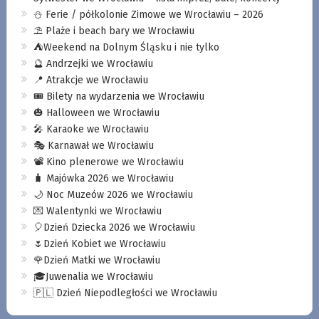
⛄️ Ferie / półkolonie Zimowe we Wrocławiu – 2026
⛱️ Plaże i beach bary we Wrocławiu
⛺️Weekend na Dolnym Śląsku i nie tylko
🔮 Andrzejki we Wrocławiu
📍 Atrakcje we Wrocławiu
🎟️ Bilety na wydarzenia we Wrocławiu
🎃 Halloween we Wrocławiu
🎤 Karaoke we Wrocławiu
🎭 Karnawał we Wrocławiu
📽️ Kino plenerowe we Wrocławiu
🧳 Majówka 2026 we Wrocławiu
🌙 Noc Muzeów 2026 we Wrocławiu
💌 Walentynki we Wrocławiu
🎈Dzień Dziecka 2026 we Wrocławiu
🌷Dzień Kobiet we Wrocławiu
🌹Dzień Matki we Wrocławiu
🎓Juwenalia we Wrocławiu
🇵🇱 Dzień Niepodległości we Wrocławiu