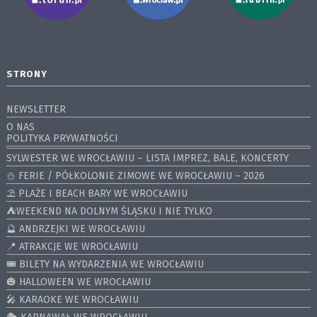
STRONY
NEWSLETTER
O NAS
POLITYKA PRYWATNOŚCI
SYLWESTER WE WROCŁAWIU – LISTA IMPREZ, BALE, KONCERTY
⛄️ FERIE / PÓŁKOLONIE ZIMOWE WE WROCŁAWIU – 2026
⛱️ PLAŻE I BEACH BARY WE WROCŁAWIU
⛺️WEEKEND NA DOLNYM ŚLĄSKU I NIE TYLKO
🔮 ANDRZEJKI WE WROCŁAWIU
📍 ATRAKCJE WE WROCŁAWIU
🎟️ BILETY NA WYDARZENIA WE WROCŁAWIU
🎃 HALLOWEEN WE WROCŁAWIU
🎤 KARAOKE WE WROCŁAWIU