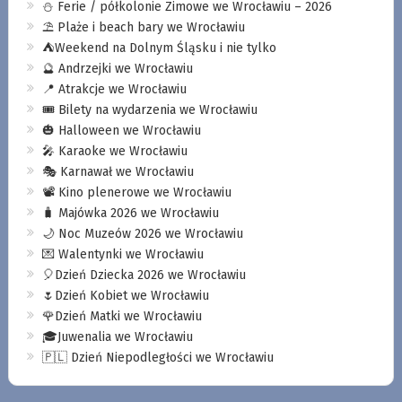
⛄️ Ferie / półkolonie Zimowe we Wrocławiu – 2026
⛱️ Plaże i beach bary we Wrocławiu
⛺️Weekend na Dolnym Śląsku i nie tylko
🔮 Andrzejki we Wrocławiu
📍 Atrakcje we Wrocławiu
🎟️ Bilety na wydarzenia we Wrocławiu
🎃 Halloween we Wrocławiu
🎤 Karaoke we Wrocławiu
🎭 Karnawał we Wrocławiu
📽️ Kino plenerowe we Wrocławiu
🧳 Majówka 2026 we Wrocławiu
🌙 Noc Muzeów 2026 we Wrocławiu
💌 Walentynki we Wrocławiu
🎈Dzień Dziecka 2026 we Wrocławiu
🌷Dzień Kobiet we Wrocławiu
🌹Dzień Matki we Wrocławiu
🎓Juwenalia we Wrocławiu
🇵🇱 Dzień Niepodległości we Wrocławiu