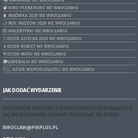
🎭 KARNAWAŁ WE WROCŁAWIU
📽️ KINO PLENEROWE WE WROCŁAWIU
🧳 MAJÓWKA 2026 WE WROCŁAWIU
🌙 NOC MUZEÓW 2026 WE WROCŁAWIU
💌 WALENTYNKI WE WROCŁAWIU
🎈DZIEŃ DZIECKA 2026 WE WROCŁAWIU
🌷DZIEŃ KOBIET WE WROCŁAWIU
🌹DZIEŃ MATKI WE WROCŁAWIU
🎓JUWENALIA WE WROCŁAWIU
🇵🇱 DZIEŃ NIEPODLEGŁOŚCI WE WROCŁAWIU
JAK DODAĆ WYDARZENIE
INFORMACJE PRASOWE O WYDARZENIACH ODBYWAJĄCYCH
SIĘ WE WROCŁAWIU PROSIMY PRZESYŁAĆ NA ADRES:
WROCLAW@PIKPLUS.PL