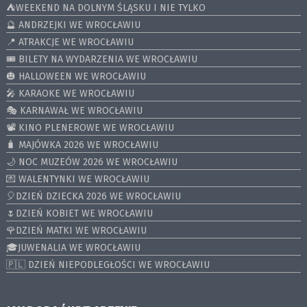
⛺️WEEKEND NA DOLNYM ŚLĄSKU I NIE TYLKO
🔮 ANDRZEJKI WE WROCŁAWIU
📍 ATRAKCJE WE WROCŁAWIU
🎟️ BILETY NA WYDARZENIA WE WROCŁAWIU
🎃 HALLOWEEN WE WROCŁAWIU
🎤 KARAOKE WE WROCŁAWIU
🎭 KARNAWAŁ WE WROCŁAWIU
📽️ KINO PLENEROWE WE WROCŁAWIU
🧳 MAJÓWKA 2026 WE WROCŁAWIU
🌙 NOC MUZEÓW 2026 WE WROCŁAWIU
💌 WALENTYNKI WE WROCŁAWIU
🎈DZIEŃ DZIECKA 2026 WE WROCŁAWIU
🌷DZIEŃ KOBIET WE WROCŁAWIU
🌹DZIEŃ MATKI WE WROCŁAWIU
🎓JUWENALIA WE WROCŁAWIU
🇵🇱 DZIEŃ NIEPODLEGŁOŚCI WE WROCŁAWIU