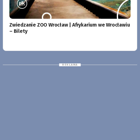
Zwiedzanie ZOO Wrocław | Afrykarium we Wrocławiu
– Bilety