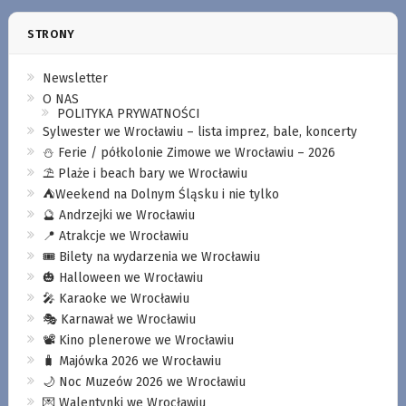
STRONY
Newsletter
O NAS
POLITYKA PRYWATNOŚCI
Sylwester we Wrocławiu – lista imprez, bale, koncerty
⛄️ Ferie / półkolonie Zimowe we Wrocławiu – 2026
⛱️ Plaże i beach bary we Wrocławiu
⛺️Weekend na Dolnym Śląsku i nie tylko
🔮 Andrzejki we Wrocławiu
📍 Atrakcje we Wrocławiu
🎟️ Bilety na wydarzenia we Wrocławiu
🎃 Halloween we Wrocławiu
🎤 Karaoke we Wrocławiu
🎭 Karnawał we Wrocławiu
📽️ Kino plenerowe we Wrocławiu
🧳 Majówka 2026 we Wrocławiu
🌙 Noc Muzeów 2026 we Wrocławiu
💌 Walentynki we Wrocławiu