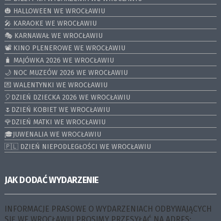
🎃 HALLOWEEN WE WROCŁAWIU
🎤 KARAOKE WE WROCŁAWIU
🎭 KARNAWAŁ WE WROCŁAWIU
📽️ KINO PLENEROWE WE WROCŁAWIU
🧳 MAJÓWKA 2026 WE WROCŁAWIU
🌙 NOC MUZEÓW 2026 WE WROCŁAWIU
💌 WALENTYNKI WE WROCŁAWIU
🎈DZIEŃ DZIECKA 2026 WE WROCŁAWIU
🌷DZIEŃ KOBIET WE WROCŁAWIU
🌹DZIEŃ MATKI WE WROCŁAWIU
🎓JUWENALIA WE WROCŁAWIU
🇵🇱 DZIEŃ NIEPODLEGŁOŚCI WE WROCŁAWIU
JAK DODAĆ WYDARZENIE
INFORMACJE PRASOWE O WYDARZENIACH ODBYWAJĄCYCH
SIĘ WE WROCŁAWIU PROSIMY PRZESYŁAĆ NA ADRES: