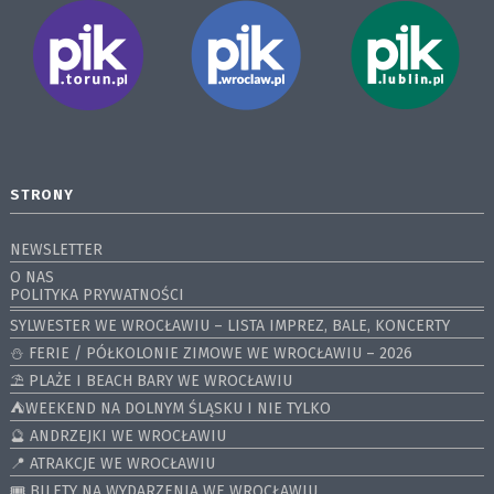
STRONY
NEWSLETTER
O NAS
POLITYKA PRYWATNOŚCI
SYLWESTER WE WROCŁAWIU – LISTA IMPREZ, BALE, KONCERTY
⛄️ FERIE / PÓŁKOLONIE ZIMOWE WE WROCŁAWIU – 2026
⛱️ PLAŻE I BEACH BARY WE WROCŁAWIU
⛺️WEEKEND NA DOLNYM ŚLĄSKU I NIE TYLKO
🔮 ANDRZEJKI WE WROCŁAWIU
📍 ATRAKCJE WE WROCŁAWIU
🎟️ BILETY NA WYDARZENIA WE WROCŁAWIU