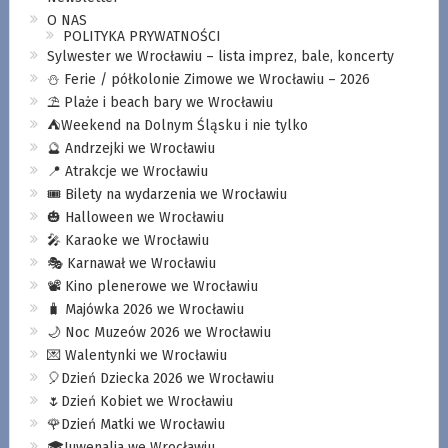
O NAS
POLITYKA PRYWATNOŚCI
Sylwester we Wrocławiu – lista imprez, bale, koncerty
⛄️ Ferie / półkolonie Zimowe we Wrocławiu – 2026
⛱️ Plaże i beach bary we Wrocławiu
⛺️Weekend na Dolnym Śląsku i nie tylko
🔮 Andrzejki we Wrocławiu
📍 Atrakcje we Wrocławiu
🎟️ Bilety na wydarzenia we Wrocławiu
🎃 Halloween we Wrocławiu
🎤 Karaoke we Wrocławiu
🎭 Karnawał we Wrocławiu
📽️ Kino plenerowe we Wrocławiu
🧳 Majówka 2026 we Wrocławiu
🌙 Noc Muzeów 2026 we Wrocławiu
💌 Walentynki we Wrocławiu
🎈Dzień Dziecka 2026 we Wrocławiu
🌷Dzień Kobiet we Wrocławiu
🌹Dzień Matki we Wrocławiu
🎓Juwenalia we Wrocławiu