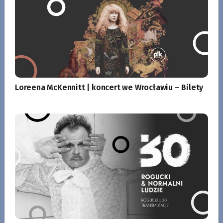
Loreena McKennitt | koncert we Wrocławiu – Bilety