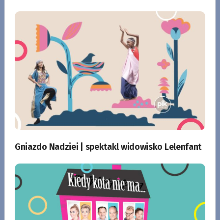
Gniazdo Nadziei | spektakl widowisko Lelenfant