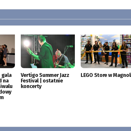
 gala
Vertigo Summer Jazz
LEGO Store w Magnoli
d na
Festival | ostatnie
tiwalu
koncerty
odowy
ym