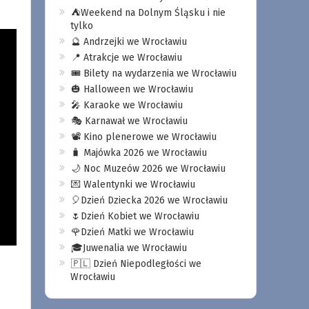
⛺️Weekend na Dolnym Śląsku i nie
tylko
🔮 Andrzejki we Wrocławiu
📍 Atrakcje we Wrocławiu
🎟️ Bilety na wydarzenia we Wrocławiu
🎃 Halloween we Wrocławiu
🎤 Karaoke we Wrocławiu
🎭 Karnawał we Wrocławiu
📽️ Kino plenerowe we Wrocławiu
🧳 Majówka 2026 we Wrocławiu
🌙 Noc Muzeów 2026 we Wrocławiu
💌 Walentynki we Wrocławiu
🎈Dzień Dziecka 2026 we Wrocławiu
🌷Dzień Kobiet we Wrocławiu
🌹Dzień Matki we Wrocławiu
🎓Juwenalia we Wrocławiu
🇵🇱 Dzień Niepodległości we
Wrocławiu