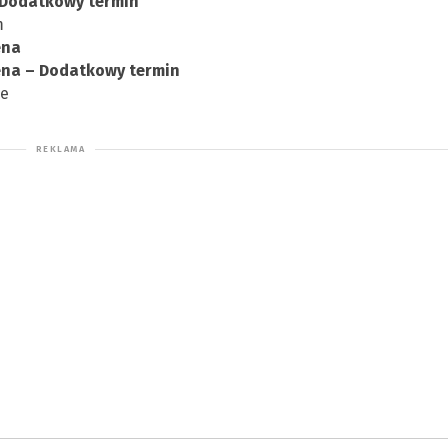
– Dodatkowy termin
m
ena
rena – Dodatkowy termin
me