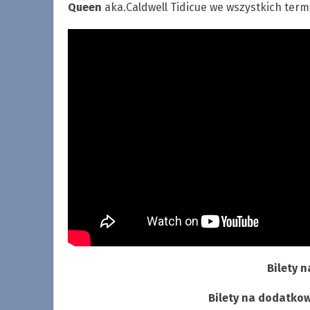
Queen
aka.Caldwell Tidicue we wszystkich term
Bilety 
Bilety na dodatkow