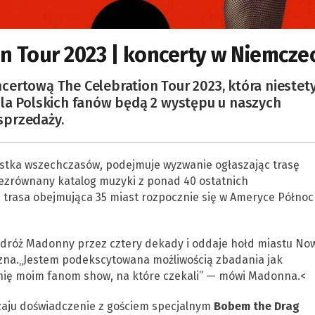
n Tour 2023 | koncerty w Niemcze
ertową The Celebration Tour 2023, która niestet
dla Polskich fanów będą 2 występu u naszych
 sprzedaży.
ystka wszechczasów, podejmuje wyzwanie ogłaszając trasę
niezrównany katalog muzyki z ponad 40 ostatnich
 trasa obejmująca 35 miast rozpocznie się w Ameryce Północ
odróż Madonny przez cztery dekady i oddaje hołd miastu No
yczna.„Jestem podekscytowana możliwością zbadania jak
wnię moim fanom show, na które czekali” — mówi Madonna.<
aju doświadczenie z gościem specjalnym
Bobem the Drag