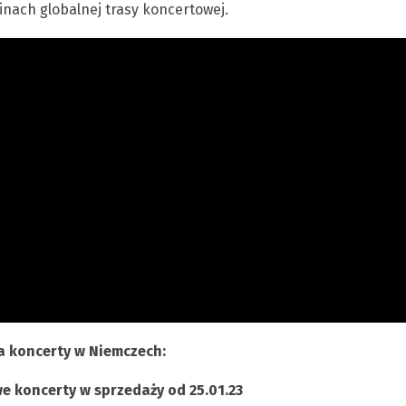
inach globalnej trasy koncertowej.
na koncerty w Niemczech:
e koncerty w sprzedaży od 25.01.23