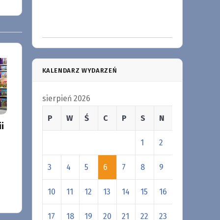
KALENDARZ WYDARZEŃ
sierpień 2026
P
W
Ś
C
P
S
N
i
1
2
3
4
5
6
7
8
9
10
11
12
13
14
15
16
17
18
19
20
21
22
23