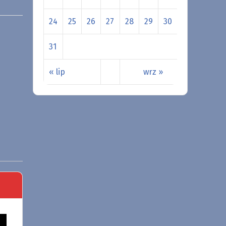
24
25
26
27
28
29
30
31
« lip
wrz »