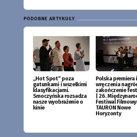
PODOBNE ARTYKUŁY
„Hot Spot” poza
Polska premiera i
gatunkami i wszelkimi
wręczenia nagró
klasyfikacjami.
zakończenie fes
Smoczyńska rozsadza
| 26. Międzynar
nasze wyobrażenie o
Festiwal Filmow
kinie
TAURON Nowe
Horyzonty