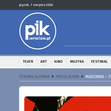
piątek, 7 sierpnia 2026
TEATR
ART
KINO
MUZYKA
FESTIWAL
STRONA GŁÓWNA
PRESS ROOM
MADONNA – TH