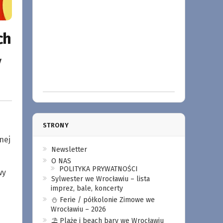
ch
y
STRONY
nej
Newsletter
O NAS
POLITYKA PRYWATNOŚCI
wy
Sylwester we Wrocławiu – lista
imprez, bale, koncerty
⛄️ Ferie / półkolonie Zimowe we
Wrocławiu – 2026
⛱️ Plaże i beach bary we Wrocławiu