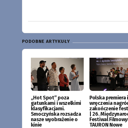
PODOBNE ARTYKUŁY
„Hot Spot” poza
Polska premiera i
gatunkami i wszelkimi
wręczenia nagró
klasyfikacjami.
zakończenie fes
Smoczyńska rozsadza
| 26. Międzynar
nasze wyobrażenie o
Festiwal Filmow
kinie
TAURON Nowe