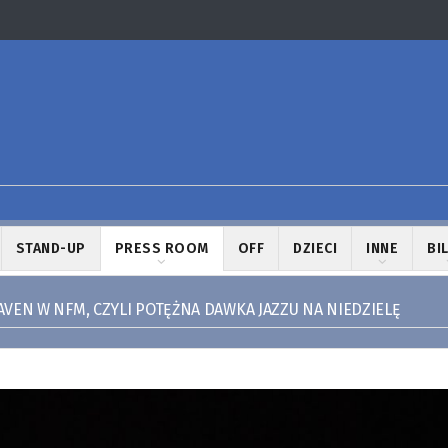
STAND-UP
PRESS ROOM
OFF
DZIECI
INNE
BI
VEN W NFM, CZYLI POTĘŻNA DAWKA JAZZU NA NIEDZIELĘ