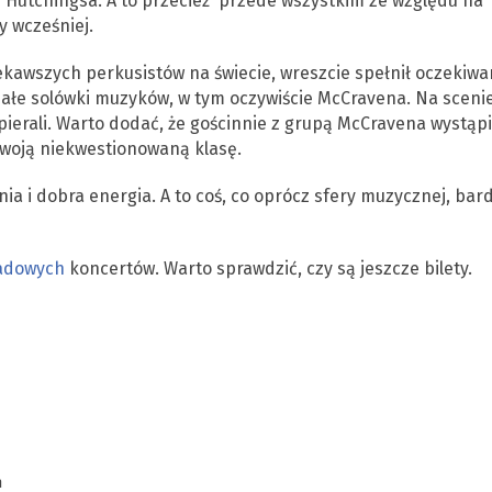
Hutchingsa. A to przecież przede wszystkim ze względu na
y wcześniej.
ekawszych perkusistów na świecie, wreszcie spełnił oczekiwa
ałe solówki muzyków, w tym oczywiście McCravena. Na sceni
pierali. Warto dodać, że gościnnie z grupą McCravena wystąpi
swoją niekwestionowaną klasę.
 i dobra energia. A to coś, co oprócz sfery muzycznej, bar
adowych
koncertów. Warto sprawdzić, czy są jeszcze bilety.
n