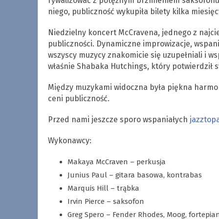
rywalizować z potężnym brzmieniem saksofonu 
niego, publiczność wykupiła bilety kilka miesięc
Niedzielny koncert McCravena, jednego z najci
publiczności. Dynamiczne improwizacje, wspani
wszyscy muzycy znakomicie się uzupełniali i ws
właśnie Shabaka Hutchings, który potwierdził 
Między muzykami widoczna była piękna harmonia
ceni publiczność.
Przed nami jeszcze sporo wspaniałych
jazztop
Wykonawcy:
Makaya McCraven – perkusja
Junius Paul – gitara basowa, kontrabas
Marquis Hill – trąbka
Irvin Pierce – saksofon
Greg Spero – Fender Rhodes, Moog, fortepia