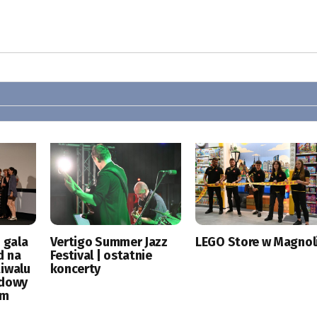
 gala
Vertigo Summer Jazz
LEGO Store w Magnoli
d na
Festival | ostatnie
tiwalu
koncerty
odowy
ym