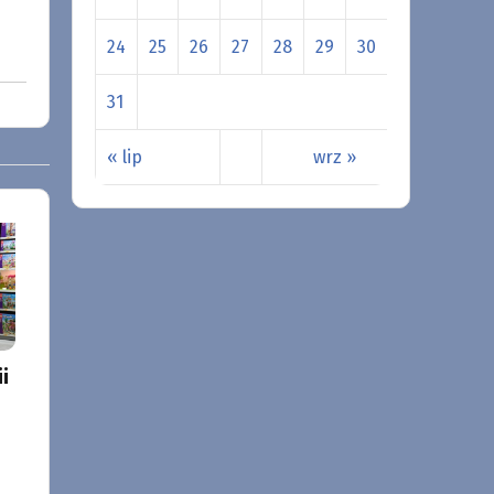
24
25
26
27
28
29
30
31
« lip
wrz »
i