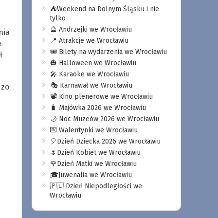
⛺️Weekend na Dolnym Śląsku i nie
tylko
🔮 Andrzejki we Wrocławiu
nia
📍 Atrakcje we Wrocławiu
e
🎟️ Bilety na wydarzenia we Wrocławiu
ł
🎃 Halloween we Wrocławiu
🎤 Karaoke we Wrocławiu
🎭 Karnawał we Wrocławiu
dzo
📽️ Kino plenerowe we Wrocławiu
🧳 Majówka 2026 we Wrocławiu
🌙 Noc Muzeów 2026 we Wrocławiu
💌 Walentynki we Wrocławiu
🎈Dzień Dziecka 2026 we Wrocławiu
🌷Dzień Kobiet we Wrocławiu
🌹Dzień Matki we Wrocławiu
🎓Juwenalia we Wrocławiu
🇵🇱 Dzień Niepodległości we
Wrocławiu