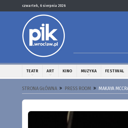
czwartek, 6 sierpnia 2026
TEATR
ART
KINO
MUZYKA
FESTIWAL
STRONA GŁÓWNA
PRESS ROOM
MAKAYA MCCRA