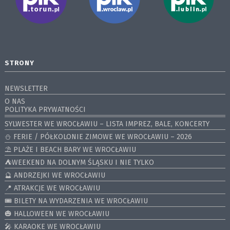
STRONY
NEWSLETTER
O NAS
POLITYKA PRYWATNOŚCI
SYLWESTER WE WROCŁAWIU – LISTA IMPREZ, BALE, KONCERTY
⛄️ FERIE / PÓŁKOLONIE ZIMOWE WE WROCŁAWIU – 2026
⛱️ PLAŻE I BEACH BARY WE WROCŁAWIU
⛺️WEEKEND NA DOLNYM ŚLĄSKU I NIE TYLKO
🔮 ANDRZEJKI WE WROCŁAWIU
📍 ATRAKCJE WE WROCŁAWIU
🎟️ BILETY NA WYDARZENIA WE WROCŁAWIU
🎃 HALLOWEEN WE WROCŁAWIU
🎤 KARAOKE WE WROCŁAWIU