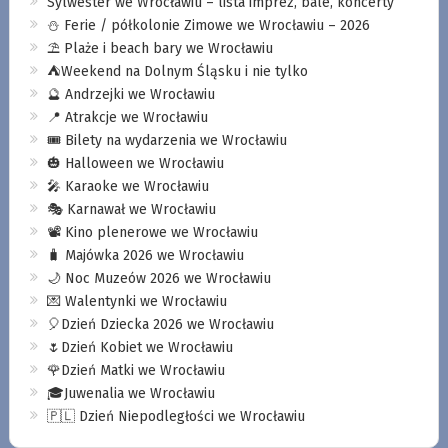
Sylwester we Wrocławiu – lista imprez, bale, koncerty
⛄️ Ferie / półkolonie Zimowe we Wrocławiu – 2026
⛱️ Plaże i beach bary we Wrocławiu
⛺️Weekend na Dolnym Śląsku i nie tylko
🔮 Andrzejki we Wrocławiu
📍 Atrakcje we Wrocławiu
🎟️ Bilety na wydarzenia we Wrocławiu
🎃 Halloween we Wrocławiu
🎤 Karaoke we Wrocławiu
🎭 Karnawał we Wrocławiu
📽️ Kino plenerowe we Wrocławiu
🧳 Majówka 2026 we Wrocławiu
🌙 Noc Muzeów 2026 we Wrocławiu
💌 Walentynki we Wrocławiu
🎈Dzień Dziecka 2026 we Wrocławiu
🌷Dzień Kobiet we Wrocławiu
🌹Dzień Matki we Wrocławiu
🎓Juwenalia we Wrocławiu
🇵🇱 Dzień Niepodległości we Wrocławiu