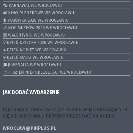
🎭 KARNAWAŁ WE WROCŁAWIU
📽️ KINO PLENEROWE WE WROCŁAWIU
🧳 MAJÓWKA 2026 WE WROCŁAWIU
🌙 NOC MUZEÓW 2026 WE WROCŁAWIU
💌 WALENTYNKI WE WROCŁAWIU
🎈DZIEŃ DZIECKA 2026 WE WROCŁAWIU
🌷DZIEŃ KOBIET WE WROCŁAWIU
🌹DZIEŃ MATKI WE WROCŁAWIU
🎓JUWENALIA WE WROCŁAWIU
🇵🇱 DZIEŃ NIEPODLEGŁOŚCI WE WROCŁAWIU
JAK DODAĆ WYDARZENIE
INFORMACJE PRASOWE O WYDARZENIACH ODBYWAJĄCYCH
SIĘ WE WROCŁAWIU PROSIMY PRZESYŁAĆ NA ADRES:
WROCLAW@PIKPLUS.PL