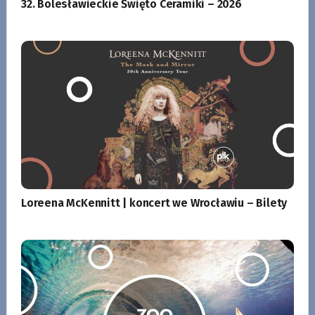
32. Bolesławieckie Święto Ceramiki – 2026
Loreena McKennitt | koncert we Wrocławiu – Bilety