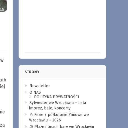
 w
STRONY
kub
Newsletter
iej
O NAS
POLITYKA PRYWATNOŚCI
Sylwester we Wrocławiu – lista
imprez, bale, koncerty
nie
⛄️ Ferie / półkolonie Zimowe we
Wrocławiu – 2026
 za
⛱️ Plaże i beach bary we Wrocławiu