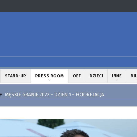
STAND-UP
PRESS ROOM
OFF
DZIECI
INNE
BI
MĘSKIE GRANIE 2022 – DZIEŃ 1 – FOTORELACJA