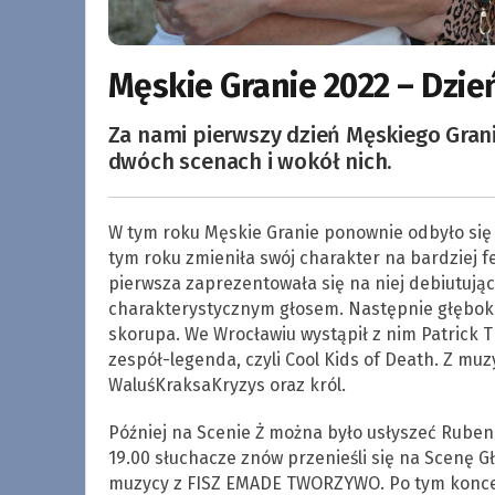
Męskie Granie 2022 – Dzień
Za nami pierwszy dzień Męskiego Grania
dwóch scenach i wokół nich.
W tym roku Męskie Granie ponownie odbyło się 
tym roku zmieniła swój charakter na bardziej f
pierwsza zaprezentowała się na niej debiutują
charakterystycznym głosem. Następnie głębokim
skorupa. We Wrocławiu wystąpił z nim Patrick T
zespół-legenda, czyli Cool Kids of Death. Z muz
WaluśKraksaKryzys oraz król.
Później na Scenie Ż można było usłyszeć Ruben
19.00 słuchacze znów przenieśli się na Scenę 
muzycy z FISZ EMADE TWORZYWO. Po tym koncer