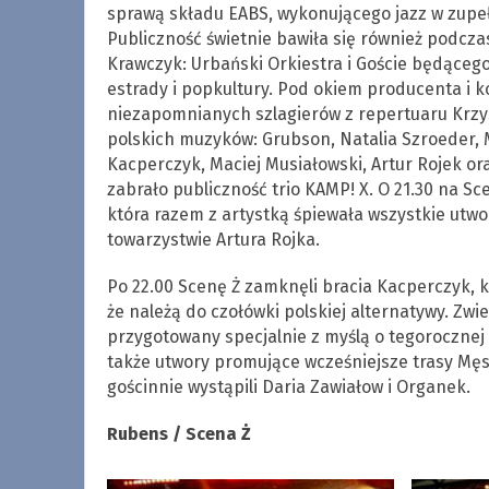
sprawą składu EABS, wykonującego jazz w zupe
Publiczność świetnie bawiła się również podcza
Krawczyk: Urbański Orkiestra i Goście będąceg
estrady i popkultury. Pod okiem producenta i
niezapomnianych szlagierów z repertuaru Krzy
polskich muzyków: Grubson, Natalia Szroeder, M
Kacperczyk, Maciej Musiałowski, Artur Rojek or
zabrało publiczność trio KAMP! X. O 21.30 na Sc
która razem z artystką śpiewała wszystkie utwo
towarzystwie Artura Rojka.
Po 22.00 Scenę Ż zamknęli bracia Kacperczyk,
że należą do czołówki polskiej alternatywy. Zw
przygotowany specjalnie z myślą o tegorocznej 
także utwory promujące wcześniejsze trasy Męski
gościnnie wystąpili Daria Zawiałow i Organek.
Rubens / Scena Ż