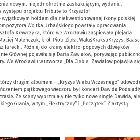
łnie nowym, niejednokrotnie zaskakującym, wydaniu.
s występu projektu Tribute to Krzysztof
o wyjątkowym hołdem dla niekwestionowanej ikony polskiej
 kompozytora Wojtka Urbańskiego powstały opracowania
sztofa Krawczyka, które we Wrocławiu zaśpiewała plejada
aciej Maleńczuk, król, Piotr Zioła, WaluśKraksaKryzys, Baasc
az Jarecki. Później do krainy elektro-popowych dźwięków
enie Głównej pojawiła się Daria Zawiałow, porywając publiczno
ry. We Wrocławiu w utworze „Dla Ciebie” Zawiałow pojawiła si
 którzy drugim albumem – „Kryzys Wieku Wczesnego” udowodni
ieńczeniem piątkowego wieczoru był koncert Dawida Podsiadły
trasie. Ze sceny wybrzmiały nie tylko nowe single Dawida, al
ego Grania, w tym „Elektryczny” i „Początek”. Z artystą