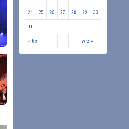
24
25
26
27
28
29
30
31
« lip
wrz »