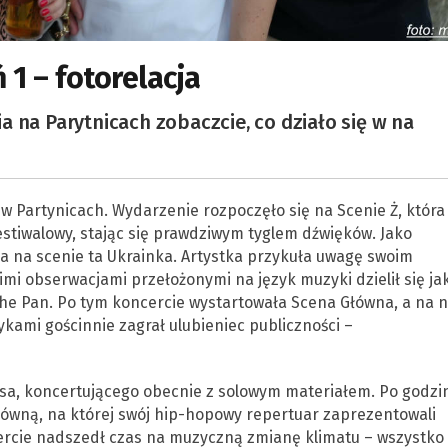
 1 – fotorelacja
 na Parytnicach zobaczcie, co działo się w na
w Partynicach. Wydarzenie rozpoczęło się na Scenie Ż, która
estiwalowy, stając się prawdziwym tyglem dźwięków. Jako
ca na scenie ta Ukrainka. Artystka przykuła uwagę swoim
i obserwacjami przełożonymi na język muzyki dzielił się ja
he Pan. Po tym koncercie wystartowała Scena Główna, a na n
ykami gościnnie zagrał ulubieniec publiczności –
sa, koncertującego obecnie z solowym materiałem. Po godzi
Główną, na której swój hip-hopowy repertuar zaprezentowali
cie nadszedł czas na muzyczną zmianę klimatu – wszystko