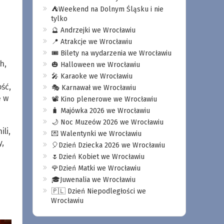
⛺️Weekend na Dolnym Śląsku i nie
tylko
🔮 Andrzejki we Wrocławiu
📍 Atrakcje we Wrocławiu
🎟️ Bilety na wydarzenia we Wrocławiu
h,
🎃 Halloween we Wrocławiu
🎤 Karaoke we Wrocławiu
ść,
🎭 Karnawał we Wrocławiu
ę w
📽️ Kino plenerowe we Wrocławiu
🧳 Majówka 2026 we Wrocławiu
🌙 Noc Muzeów 2026 we Wrocławiu
li,
💌 Walentynki we Wrocławiu
,
🎈Dzień Dziecka 2026 we Wrocławiu
e
🌷Dzień Kobiet we Wrocławiu
🌹Dzień Matki we Wrocławiu
🎓Juwenalia we Wrocławiu
🇵🇱 Dzień Niepodległości we
Wrocławiu