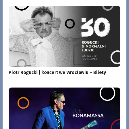
Piotr Rogucki | koncert we Wrocławiu – Bilety