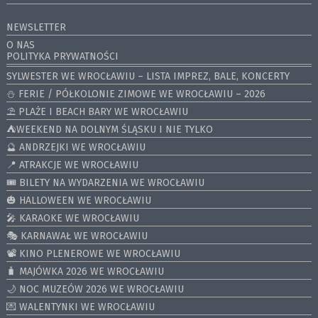
NEWSLETTER
O NAS
POLITYKA PRYWATNOŚCI
SYLWESTER WE WROCŁAWIU – LISTA IMPREZ, BALE, KONCERTY
⛄️ FERIE / PÓŁKOLONIE ZIMOWE WE WROCŁAWIU – 2026
⛱️ PLAŻE I BEACH BARY WE WROCŁAWIU
⛺️WEEKEND NA DOLNYM ŚLĄSKU I NIE TYLKO
🔮 ANDRZEJKI WE WROCŁAWIU
📍 ATRAKCJE WE WROCŁAWIU
🎟️ BILETY NA WYDARZENIA WE WROCŁAWIU
🎃 HALLOWEEN WE WROCŁAWIU
🎤 KARAOKE WE WROCŁAWIU
🎭 KARNAWAŁ WE WROCŁAWIU
📽️ KINO PLENEROWE WE WROCŁAWIU
🧳 MAJÓWKA 2026 WE WROCŁAWIU
🌙 NOC MUZEÓW 2026 WE WROCŁAWIU
💌 WALENTYNKI WE WROCŁAWIU