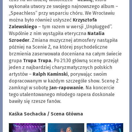
wykonała utwory ze swojego najnowszego album –
„Speachless” przy wsparciu chóru. We Wrocławiu
można było również usłyszeć
Krzysztofa
Zalewskiego
– tym razem w wersji „Unplugged”.
Wspólnie z nim wystąpiła eteryczna
Natalia
Szroeder
. Zmiana muzycznej atmosfery nastąpiła
później na Scenie Ż, na której psychodeliczne
brzmienia zaserwowała doceniana na całym świecie
grupa
Trupa Trupa
. Po 21:30 główną scenę przejął
jeden z najbardziej charyzmatycznych polskich
artystów –
Ralph Kaminski
, porywając swoim
dopracowanym w każdym szczególe show. Scenę Ż
zamknął w sobotę
Jan-rapowanie
. Na koncercie
tego utalentowanego młodego rapera doskonale
bawiły się rzesze fanów.
Kaśka Sochacka / Scena Główna