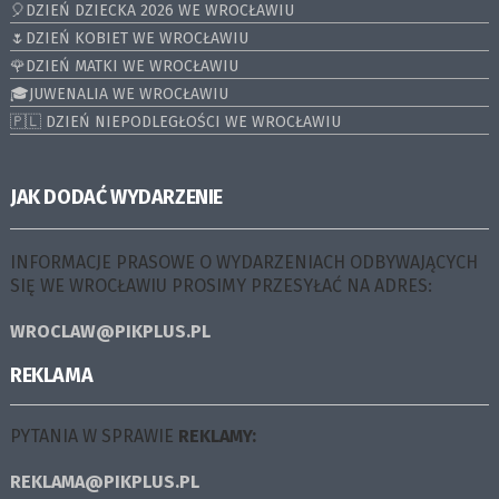
🎈DZIEŃ DZIECKA 2026 WE WROCŁAWIU
🌷DZIEŃ KOBIET WE WROCŁAWIU
🌹DZIEŃ MATKI WE WROCŁAWIU
🎓JUWENALIA WE WROCŁAWIU
🇵🇱 DZIEŃ NIEPODLEGŁOŚCI WE WROCŁAWIU
JAK DODAĆ WYDARZENIE
INFORMACJE PRASOWE O WYDARZENIACH ODBYWAJĄCYCH
SIĘ WE WROCŁAWIU PROSIMY PRZESYŁAĆ NA ADRES:
WROCLAW@PIKPLUS.PL
REKLAMA
PYTANIA W SPRAWIE
REKLAMY:
REKLAMA@PIKPLUS.PL