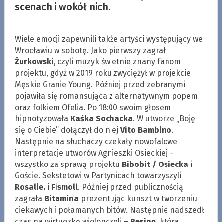
scenach i wokół nich.
Wiele emocji zapewnili także artyści występujący we
Wrocławiu w sobotę. Jako pierwszy zagrał
Żurkowski
, czyli muzyk świetnie znany fanom
projektu, gdyż w 2019 roku zwyciężył w projekcie
Męskie Granie Young. Później przed zebranymi
pojawiła się romansująca z alternatywnym popem
oraz folkiem Ofelia. Po 18:00 swoim głosem
hipnotyzowała
Kaśka Sochacka
. W utworze „Boję
się o Ciebie” dołączył do niej
Vito Bambino
.
Następnie na słuchaczy czekały nowofalowe
interpretacje utworów Agnieszki Osieckiej –
wszystko za sprawą projektu
Bibobit / Osiecka
i
Goście. Sekstetowi w Partynicach towarzyszyli
Rosalie.
i
Fismoll
. Później przed publicznością
zagrała
Bitamina
prezentując kunszt w tworzeniu
ciekawych i połamanych bitów. Następnie nadszedł
czas na wirtuozkę wiolonczeli –
Resinę
, która