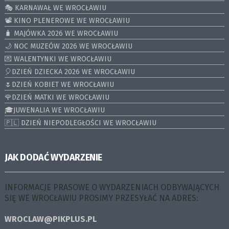
🎭 KARNAWAŁ WE WROCŁAWIU
📽️ KINO PLENEROWE WE WROCŁAWIU
🧳 MAJÓWKA 2026 WE WROCŁAWIU
🌙 NOC MUZEÓW 2026 WE WROCŁAWIU
💌 WALENTYNKI WE WROCŁAWIU
🎈DZIEŃ DZIECKA 2026 WE WROCŁAWIU
🌷DZIEŃ KOBIET WE WROCŁAWIU
🌹DZIEŃ MATKI WE WROCŁAWIU
🎓JUWENALIA WE WROCŁAWIU
🇵🇱 DZIEŃ NIEPODLEGŁOŚCI WE WROCŁAWIU
JAK DODAĆ WYDARZENIE
INFORMACJE PRASOWE O WYDARZENIACH ODBYWAJĄCYCH
SIĘ WE WROCŁAWIU PROSIMY PRZESYŁAĆ NA ADRES:
WROCLAW@PIKPLUS.PL