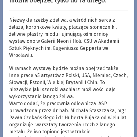
można obejrzeć tylko do 18 lutego.
Niezwykłe rzeźby z żeliwa, a wśród nich serca z
żelaza, koronkowe kwiaty, płaczące słoneczniki,
żeliwne plastry miodu i ujmującą ośmiornicę
wystawiono w Galerii Neon i Holu CSU w Akademii
Sztuk Pięknych im. Eugeniusza Gepperta we
Wrocławiu.
W ramach wystawy będzie można obejrzeć także
inne prace 45 artystów z Polski, USA, Niemiec, Czech,
Słowacji, Estonii, Wielkiej Brytanii i Chin. To
niezwykłe jaki szeroki wachlarz możliwości daje
wykorzystanie lanego żeliwa.
Warto dodać, że pracownia odlewnicza ASP,
prowadzona przez dr hab. Michała Staszczaka, mgr
Pawła Czekańskiego i dr Huberta Bujaka od wielu lat
organizuje warsztaty tworzenia rzeźb z lanego
metalu. Żeliwo topione jest w trakcie