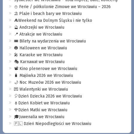
⛄️ Ferie / półkolonie Zimowe we Wrocławiu – 2026
⛱️ Plaże i beach bary we Wrocławiu
⛺️Weekend na Dolnym Śląsku i nie tylko
🔮 Andrzejki we Wrocławiu
📍 Atrakcje we Wrocławiu
🎟️ Bilety na wydarzenia we Wrocławiu
🎃 Halloween we Wrocławiu
🎤 Karaoke we Wrocławiu
🎭 Karnawał we Wrocławiu
📽️ Kino plenerowe we Wrocławiu
🧳 Majówka 2026 we Wrocławiu
🌙 Noc Muzeów 2026 we Wrocławiu
💌 Walentynki we Wrocławiu
🎈Dzień Dziecka 2026 we Wrocławiu
🌷Dzień Kobiet we Wrocławiu
🌹Dzień Matki we Wrocławiu
🎓Juwenalia we Wrocławiu
🇵🇱 Dzień Niepodległości we Wrocławiu