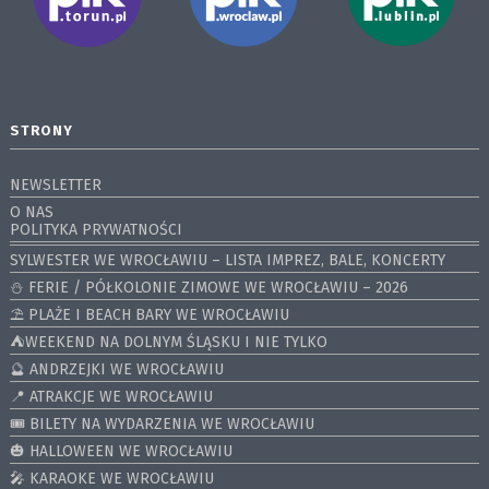
STRONY
NEWSLETTER
O NAS
POLITYKA PRYWATNOŚCI
SYLWESTER WE WROCŁAWIU – LISTA IMPREZ, BALE, KONCERTY
⛄️ FERIE / PÓŁKOLONIE ZIMOWE WE WROCŁAWIU – 2026
⛱️ PLAŻE I BEACH BARY WE WROCŁAWIU
⛺️WEEKEND NA DOLNYM ŚLĄSKU I NIE TYLKO
🔮 ANDRZEJKI WE WROCŁAWIU
📍 ATRAKCJE WE WROCŁAWIU
🎟️ BILETY NA WYDARZENIA WE WROCŁAWIU
🎃 HALLOWEEN WE WROCŁAWIU
🎤 KARAOKE WE WROCŁAWIU