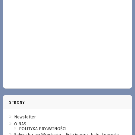
STRONY
Newsletter
O NAS
POLITYKA PRYWATNOŚCI
Sylwester we Wrocławiu – lista imprez, bale, koncerty