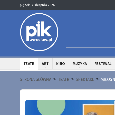
piątek, 7 sierpnia 2026
TEATR
ART
KINO
MUZYKA
FESTIWAL
STRONA GŁÓWNA
TEATR
SPEKTAKL
MIŁOSN