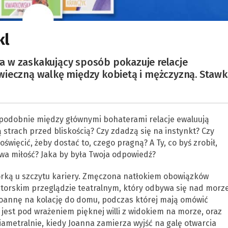
kl
 w zaskakujący sposób pokazuje relacje
wieczną walkę między kobietą i mężczyzną. Staw
, podobnie między głównymi bohaterami relacje ewaluują
 strach przed bliskością? Czy zdadzą się na instynkt? Czy
oświęcić, żeby dostać to, czego pragną? A Ty, co byś zrobił,
iwa miłość? Jaka by była Twoja odpowiedź?
orką u szczytu kariery. Zmęczona natłokiem obowiązków
atorskim przeglądzie teatralnym, który odbywa się nad morz
 Joannę na kolację do domu, podczas której mają omówić
 jest pod wrażeniem pięknej willi z widokiem na morze, oraz
iametralnie, kiedy Joanna zamierza wyjść na galę otwarcia