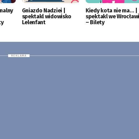
nalny
Gniazdo Nadziei |
Kiedy kota nie ma… |
spektakl widowisko
spektakl we Wrocław
ty
Lelenfant
– Bilety