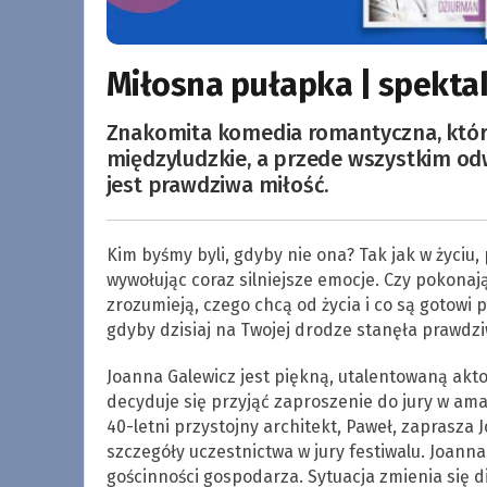
Miłosna pułapka | spekta
Znakomita komedia romantyczna, która
międzyludzkie, a przede wszystkim od
jest prawdziwa miłość.
Kim byśmy byli, gdyby nie ona? Tak jak w życiu
wywołując coraz silniejsze emocje. Czy pokonają
zrozumieją, czego chcą od życia i co są gotowi p
gdyby dzisiaj na Twojej drodze stanęła prawdz
Joanna Galewicz jest piękną, utalentowaną akt
decyduje się przyjąć zaproszenie do jury w am
40-letni przystojny architekt, Paweł, zaprasza
szczegóły uczestnictwa w jury festiwalu. Joanna
gościnności gospodarza. Sytuacja zmienia się d