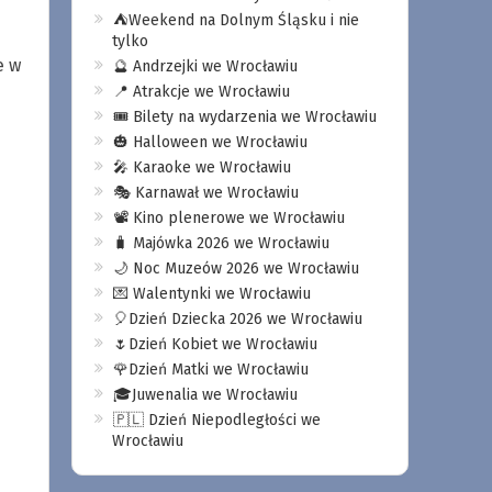
⛺️Weekend na Dolnym Śląsku i nie
tylko
e w
🔮 Andrzejki we Wrocławiu
📍 Atrakcje we Wrocławiu
🎟️ Bilety na wydarzenia we Wrocławiu
🎃 Halloween we Wrocławiu
🎤 Karaoke we Wrocławiu
🎭 Karnawał we Wrocławiu
📽️ Kino plenerowe we Wrocławiu
🧳 Majówka 2026 we Wrocławiu
🌙 Noc Muzeów 2026 we Wrocławiu
💌 Walentynki we Wrocławiu
🎈Dzień Dziecka 2026 we Wrocławiu
🌷Dzień Kobiet we Wrocławiu
🌹Dzień Matki we Wrocławiu
🎓Juwenalia we Wrocławiu
🇵🇱 Dzień Niepodległości we
Wrocławiu