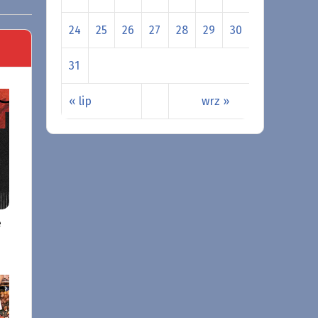
24
25
26
27
28
29
30
31
« lip
wrz »
e