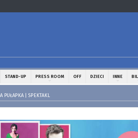
STAND-UP
PRESS ROOM
OFF
DZIECI
INNE
BI
A PUŁAPKA | SPEKTAKL