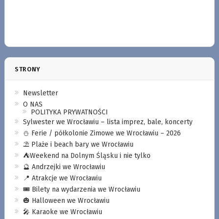
STRONY
Newsletter
O NAS
POLITYKA PRYWATNOŚCI
Sylwester we Wrocławiu – lista imprez, bale, koncerty
⛄️ Ferie / półkolonie Zimowe we Wrocławiu – 2026
⛱️ Plaże i beach bary we Wrocławiu
⛺️Weekend na Dolnym Śląsku i nie tylko
🔮 Andrzejki we Wrocławiu
📍 Atrakcje we Wrocławiu
🎟️ Bilety na wydarzenia we Wrocławiu
🎃 Halloween we Wrocławiu
🎤 Karaoke we Wrocławiu