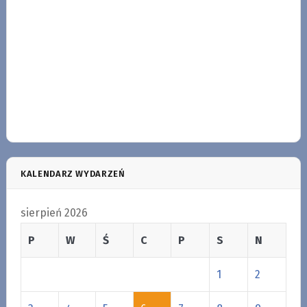
KALENDARZ WYDARZEŃ
sierpień 2026
P
W
Ś
C
P
S
N
1
2