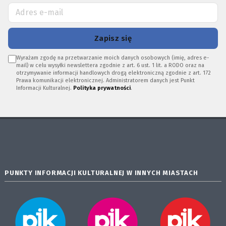
Zapisz się
Wyrażam zgodę na przetwarzanie moich danych osobowych (imię, adres e-
mail) w celu wysyłki newslettera zgodnie z art. 6 ust. 1 lit. a RODO oraz na
otrzymywanie informacji handlowych drogą elektroniczną zgodnie z art. 172
Prawa komunikacji elektronicznej. Administratorem danych jest Punkt
Informacji Kulturalnej.
Polityka prywatności
.
PUNKTY INFORMACJI KULTURALNEJ W INNYCH MIASTACH