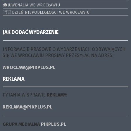
🎓JUWENALIA WE WROCŁAWIU
🇵🇱 DZIEŃ NIEPODLEGŁOŚCI WE WROCŁAWIU
JAK DODAĆ WYDARZENIE
INFORMACJE PRASOWE O WYDARZENIACH ODBYWAJĄCYCH
SIĘ WE WROCŁAWIU PROSIMY PRZESYŁAĆ NA ADRES:
WROCLAW@PIKPLUS.PL
REKLAMA
PYTANIA W SPRAWIE
REKLAMY:
REKLAMA@PIKPLUS.PL
GRUPA MEDIALNA
PIKPLUS.PL