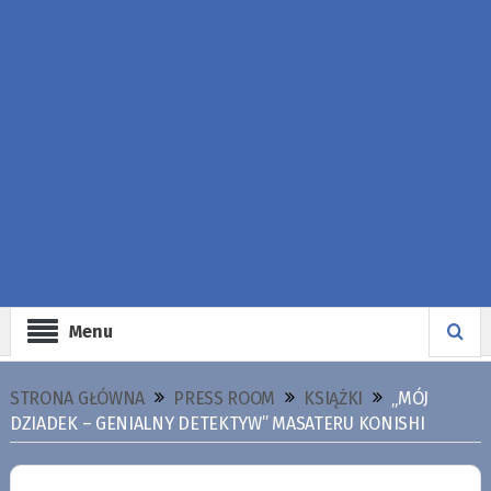
Menu
STRONA GŁÓWNA
PRESS ROOM
KSIĄŻKI
„MÓJ
DZIADEK – GENIALNY DETEKTYW” MASATERU KONISHI