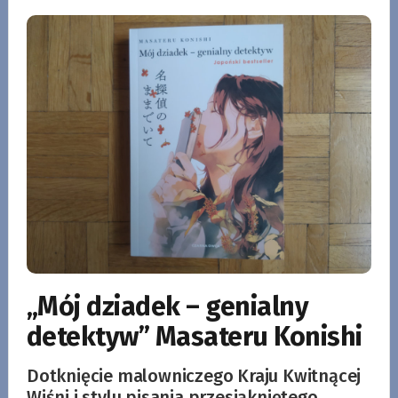
„Mój dziadek – genialny
detektyw” Masateru Konishi
Dotknięcie malowniczego Kraju Kwitnącej
Wiśni i stylu pisania przesiąkniętego