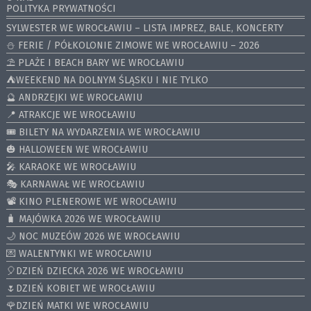
POLITYKA PRYWATNOŚCI
SYLWESTER WE WROCŁAWIU – LISTA IMPREZ, BALE, KONCERTY
⛄️ FERIE / PÓŁKOLONIE ZIMOWE WE WROCŁAWIU – 2026
⛱️ PLAŻE I BEACH BARY WE WROCŁAWIU
⛺️WEEKEND NA DOLNYM ŚLĄSKU I NIE TYLKO
🔮 ANDRZEJKI WE WROCŁAWIU
📍 ATRAKCJE WE WROCŁAWIU
🎟️ BILETY NA WYDARZENIA WE WROCŁAWIU
🎃 HALLOWEEN WE WROCŁAWIU
🎤 KARAOKE WE WROCŁAWIU
🎭 KARNAWAŁ WE WROCŁAWIU
📽️ KINO PLENEROWE WE WROCŁAWIU
🧳 MAJÓWKA 2026 WE WROCŁAWIU
🌙 NOC MUZEÓW 2026 WE WROCŁAWIU
💌 WALENTYNKI WE WROCŁAWIU
🎈DZIEŃ DZIECKA 2026 WE WROCŁAWIU
🌷DZIEŃ KOBIET WE WROCŁAWIU
🌹DZIEŃ MATKI WE WROCŁAWIU